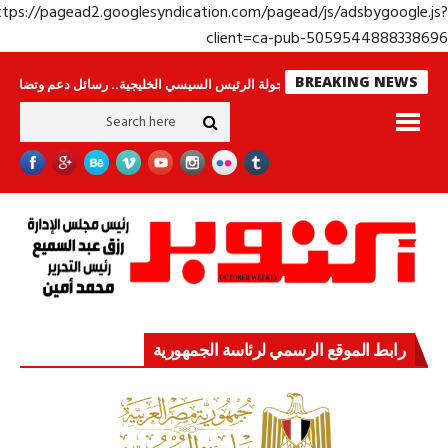
https://pagead2.googlesyndication.com/pagead/js/adsbygoogle.j
client=ca-pub-50595448883386
BREAKING NEWS
وحراس لا ينامون
جولة الرئيس السيسي الخليجية.. رسائل دعم وتضامن للأشقاء
رابط الموقع الرسمي لرئاسة الجمهورية