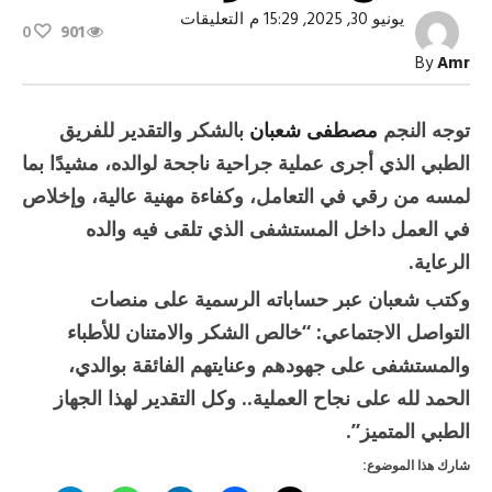
على
يونيو 30, 2025, 15:29 م
التعليقات
0
901
مصطفى
شعبان
By
Amr
يشكر
الأطباء
بعد
نجاح
توجه النجم
مصطفى شعبان
بالشكر والتقدير للفريق
عملية
والده
الطبي الذي أجرى عملية جراحية ناجحة لوالده، مشيدًا بما
مغلقة
لمسه من رقي في التعامل، وكفاءة مهنية عالية، وإخلاص
في العمل داخل المستشفى الذي تلقى فيه والده
الرعاية.
وكتب شعبان عبر حساباته الرسمية على منصات
التواصل الاجتماعي: “خالص الشكر والامتنان للأطباء
والمستشفى على جهودهم وعنايتهم الفائقة بوالدي،
الحمد لله على نجاح العملية.. وكل التقدير لهذا الجهاز
الطبي المتميز”.
شارك هذا الموضوع: