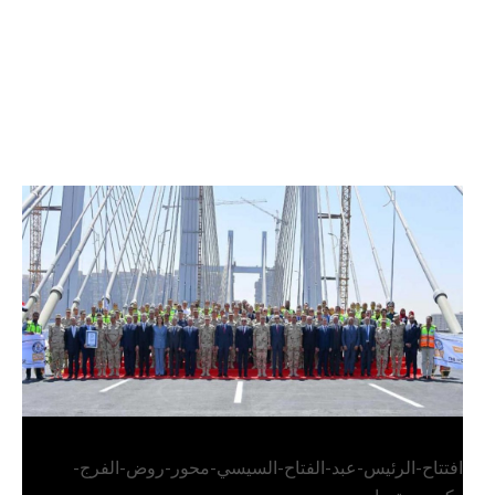
الرئيس عبد الفتاح السيسي يفتتح محور روض الفرج
وكوبري تحيا مصر
افتتاح-الرئيس-عبد-الفتاح-السيسي-محور-روض-الفرج-