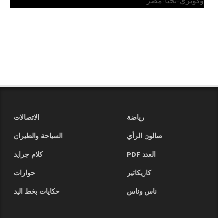
وكوبري-تحيا-مصر
رياضة
الاتصالات
صالون الرأي
السياحة والطيران
العدد PDF
كلام جرايد
كاريكاتير
حوارات
ناس وناس
حكايات بخط اليد