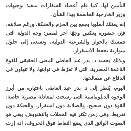
التأمين لها، كما قام أعضاء السفارات بتنفيذ توجيهات
وزير الخارجية الحاسمة بهذا الشأن.
إنه يمتلك أسلوبا يجمع بين الحزم والحنكة، ورغم صلابته،
فإن حضوره يعكس وجهًا آخر لمصر: وجه الدولة التى
تتمسك بالحوار والشرعية الدولية، وتسعى إلى حلول
متوازنة تحفظ الاستقرار.
وبذلك يجسد د. بدر عبد العاطى المعنى الحقيقى للقوة
الناعمة المصرية، التى لا تفرّط فى ثوابتها، ولا تتهاون فى
الدفاع عن مصالحها.
اليوم، يُنظر إلى د. بدر عبد العاطى باعتباره من أبرز
الوجوه الدبلوماسية التى رسخت لمعادلة مصرية خاصة:
القوة دون ضجيج، والصلابة دون استفزاز، والحنكة دون
تفريط. وفى زمن تكثر فيه الحملات والتشويش، يبقى هو
الصوت الواثق الذى يضع النقاط فوق الحروف، انه إرث