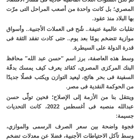
المصري؛ بل كانت واحدة من أصعب المراحل التى مرّت
بها البلاد منذ عقود.
تقلبات عالمية عنيفة.. شُح فى العملات الأجنبية.. وأسواق
موازية تتضخم يومًا بعد يوم.. حتى كادت تفقد الثقة فى
قدرة الدولة على السيطرة.
وسط هذه العاصفة، برز اسم “حسن عبد الله” محافظ
البنك المركزى المصري، كقائد يعرف كيف يمسك بدفّة
السفينة فى بحر هائج، ليعيد التوازن ويكتب فصلًا جديدًا
من الحوكمة النقدية فى مصر.
وينتقل بنا من الأزمة إلى الإصلاح؛ فحين تولّى حسن
عبدالله منصبه فى أغسطس 2022، كانت التحديات
جسيمة:
فجوة واضحة بين سعر الصرف الرسمى والموازي،
وسط تآكل الاحتياطات الأجنبية، فضلا عن معدلات تضخم