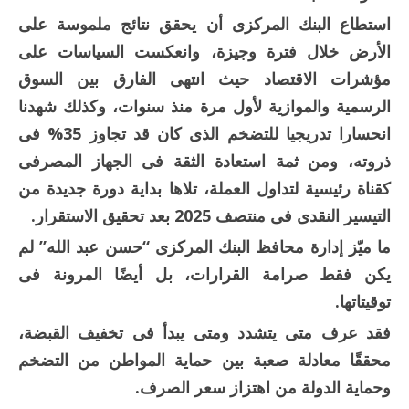
استطاع البنك المركزى أن يحقق نتائج ملموسة على
الأرض خلال فترة وجيزة، وانعكست السياسات على
مؤشرات الاقتصاد حيث انتهى الفارق بين السوق
الرسمية والموازية لأول مرة منذ سنوات، وكذلك شهدنا
انحسارا تدريجيا للتضخم الذى كان قد تجاوز 35% فى
ذروته، ومن ثمة استعادة الثقة فى الجهاز المصرفى
كقناة رئيسية لتداول العملة، تلاها بداية دورة جديدة من
التيسير النقدى فى منتصف 2025 بعد تحقيق الاستقرار.
ما ميّز إدارة محافظ البنك المركزى “حسن عبد الله” لم
يكن فقط صرامة القرارات، بل أيضًا المرونة فى
توقيتاتها.
فقد عرف متى يتشدد ومتى يبدأ فى تخفيف القبضة،
محققًا معادلة صعبة بين حماية المواطن من التضخم
وحماية الدولة من اهتزاز سعر الصرف.