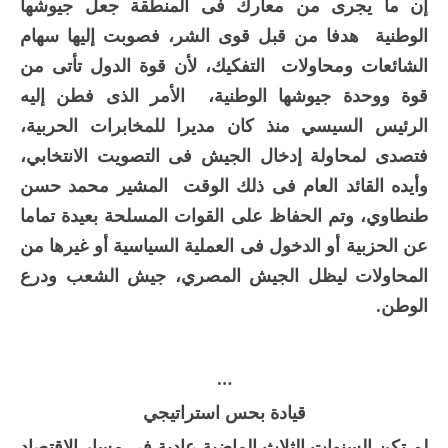
إن ما يجرى من معارك فى المنطقة جعل جيوشها
الوطنية هدفا من قبل قوى الشر، فصوبت إليها سهام
الشائعات ومحاولات التفكيك، لأن قوة الدول تأتى من
قوة ووحدة جيوشها الوطنية، الأمر الذى فطن إليه
الرئيس السيسي منذ كان مديرا للمخابرات الحربية،
فتصدى لمحاولة إدخال الجيش فى التصويت الانتخابي،
وأيده القائد العام فى ذلك الوقت المشير محمد حسن
طنطاوي، وتم الحفاظ على القوات المسلحة بعيدة تماما
عن الحزبية أو الدخول فى العملية السياسية أو غيرها من
المحاولات ليظل الجيش المصري، جيش الشعب ودرع
الوطن.
…
قيادة بحس استراتيجي
لم تكن السنوات الثلاث الماضية عادية فى مسار الاقتصاد