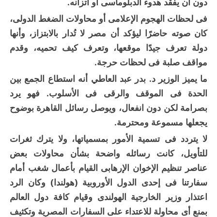
دون أن يفقد هدوء الدبلوماسى أو اتزانه.
فى لحظات الهجوم الإعلامى أو محاولات الضغط الدولى،
كان صوته حاضرًا ليؤكد أن مصر لا تُدار بالابتزاز، وأنها
دولة تعرف جيدًا موقعها، وتعرف كيف تحميه، وقدم
مواقف صلبة فى لحظات حرجة.
ما يميز الوزير د. بدر عبد العاطي أنه استطاع الجمع بين
الحدة فى الموقف والرقى فى الأسلوب. فهو يرد
بصرامة لكن دون انفعال، ويوصل رسائل القاهرة بوضوح
يجعلها مسموعة ومحترمة.
لا يتردد فى تسمية الأمور بمسمياتها، ولا يترك ثغرات
للتأويل، كانت رسائله واضحة بشأن محاولات بعض
عناصر تنظيم الإخوان الإرهابى القيام بأعمال شغب أمام
سفارتنا فى إحدى الدول الأوروبية (هولندا) وكان الرد
اعتذار وزير الخارجية الهولندى وقيام كافة دول العالم
بمنع أى محاولة للاعتداء على السفارات المصرية وتكثيف