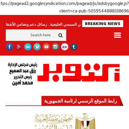
https://pagead2.googlesyndication.com/pagead/js/adsbygoogle.j
client=ca-pub-50595448883386
BREAKING NEWS
ن
جولة الرئيس السيسي الخليجية.. رسائل دعم وتضامن للأشقاء
جهاز مستقبل 
رابط الموقع الرسمي لرئاسة الجمهورية