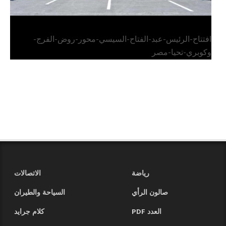
افتتاح-الرئيس-عبد-الفتاح-السيسي-محور-روض-الفرج-
وكوبري-تحيا-مصر
رياضة
الاتصالات
صالون الرأي
السياحة والطيران
العدد PDF
كلام جرايد