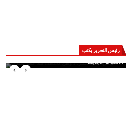
رئيس التحرير يكتب
حرب على العقول.. حادثة دمياط تكشف قواعد
الاشتباك الجديدة