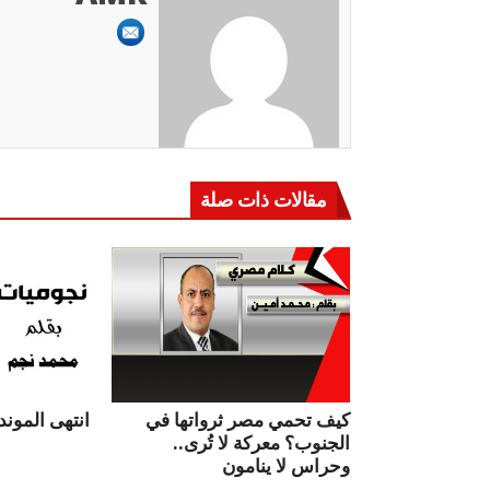
مقالات ذات صلة
كيف تحمي مصر ثرواتها في
انتهى الموندي
الجنوب؟ معركة لا تُرى..
وحراس لا ينامون