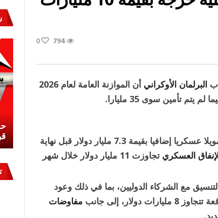
ر
0
794
 ب
البرلمان الأوكراني
أن الموازنة العامة لعام 2026
نشئ
كيف تحمي مصر ثرواتها في الجنوب؟
حر
معركة لا تُرى.. وحراس لا ينامون
قو
ضغوطا مالية فورية تتطلب تمويلا عسكريا إضافيا بقيمة 7.3 مليار دولار قبل نهاية
لإنفاق العسكري
تجاوزت 11 مليار دولار خلال شهر
ت
نسيق مع الشركاء الدوليين، بما في ذلك وعود
مفاوضات
يد.