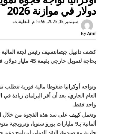
دولار في موازنة 2026
على
سبتمبر 15, 2025, 16:56 م
التعليقات
أوكرانيا
تواجه
By
Amr
فجوة
تمويلية
حرجة
بقيمة
كشف دانييل جيتمانتسيف رئيس لجنة المالية
10
مليارات
بحاجة لتمويل خارجي بقيمة 45 مليار دولار، فيما لم يتم تأمين سوى 35 مليارا.
دولار
في
موازنة
صبح التخطيط خط
جهاز مستقبل مصر نموذجا.. لماذا تُ
2026
الدول كيانات تنموية عملاقة؟
مغلقة
وتواجه
أوكرانيا
العام الجاري، بعد أن أقر البرلمان زيادة في
ا
واحد فقط.
وتعمل
كييف
على سد هذه الفجوة من خلال الت
ألمانية بـ9 مليارات يورو سنويا، ونرويجية متوقعة تتجاوز 8 مليارات دولار، إلى جانب
جارية
مع صندوق النقد الدولي لبرنامج دعم جد