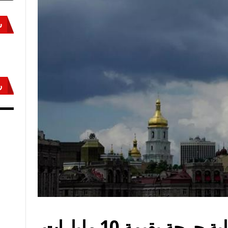
س
ر
أكتوبر «النصر» و«المجلة»
مص
أوكرانيا تواجه فجوة تمويلية حرجة بقيمة 10 مليارات