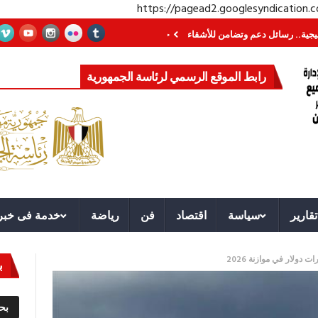
https://pagead2.googlesyndication
سائل دعم وتضامن للأشقاء
جهاز مستقبل مصر نموذجا.. لماذا تُنشئ الدول كيانات 
رابط الموقع الرسمي لرئاسة الجمهورية
تقارير
سياسة
اقتصاد
فن
رياضة
خدمة فى خبر
ب