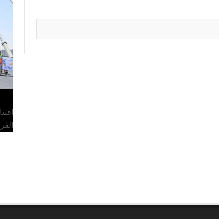
افتت
الفر