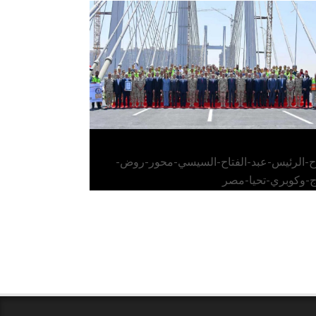
الرئيس عبد الفتاح السيسي يفتتح محور روض
الفرج وكوبري تحيا مصر
اح-الرئيس-عبد-الفتاح-السيسي-محور-روض-
ج-وكوبري-تحيا-مصر