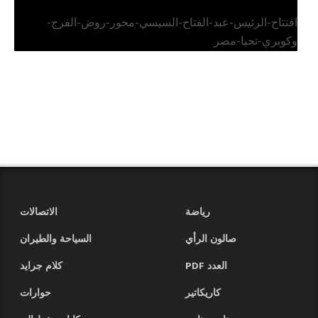
افتتاح-الرئيس-عبد-الفتاح-السيسي-محور-روض-الفرج-
وكوبري-تحيا-مصر
رياضة
الاتصالات
صالون الرأي
السياحة والطيران
العدد PDF
كلام جرايد
كاريكاتير
حوارات