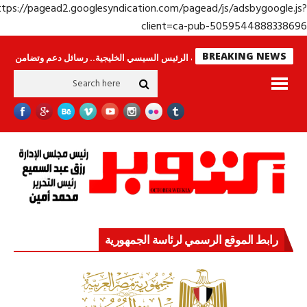
https://pagead2.googlesyndication.com/pagead/js/adsbygoogle.j
client=ca-pub-50595448883386
BREAKING NEWS
اس لا ينامون
جولة الرئيس السيسي الخليجية.. رسائل دعم وتضامن للأشقاء
ج
رابط الموقع الرسمي لرئاسة الجمهورية