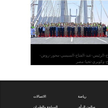
الرئيس عبد الفتاح السيسي يفتتح محور روض
الفرج وكوبري تحيا مصر
اح-الرئيس-عبد-الفتاح-السيسي-محور-روض-
ج-وكوبري-تحيا-مصر
رياضة
الاتصالات
صالون الرأي
السياحة والطيران