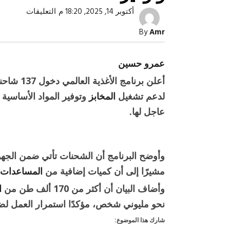
على
أكتوبر 14, 2025, 18:20 م
التعليقات
137
شاحنة
By
Amr
مساعدا
تدخل
غزة
لدعم
عمرو حسين
المخابز
وتوفير
أعلن برنامج الأغذية العالمي دخول 137 شاحنة إلى قطاع
الغذاء
مغلقة
لدعم تشغيل
المخابز
وتوفير المواد الأساسية 
عاجل لها.
صبح التخطيط خط
جهاز مستقبل مصر نموذجا.. لماذا تُ
الدول كيانات تنموية عملاقة؟
وأوضح البرنامج أن الشحنات تأتي ضمن الجهود 
مشيرًا إلى أن كميات إضافية من
المساعدات
وأضاف البيان أن أكثر من 170 ألف طن من
ا
نحو مليوني شخص، مؤكدًا استمرار العمل لضما
شارك هذا الموضوع: