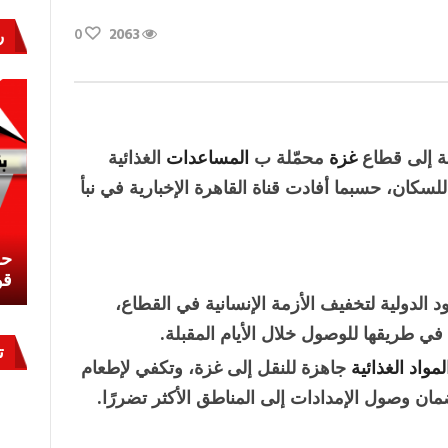
0
2063
ر
ت
غزة
محمّلة ب
المساعدات
الغذائية
للسكان، حسبما أفادت قناة القاهرة الإخبارية في نبأ
نشئ
كيف تحمي مصر ثرواتها في الجنوب؟
حر
معركة لا تُرى.. وحراس لا ينامون
قو
الدولية لتخفيف الأزمة الإنسانية في القطاع،
في طريقها للوصول خلال الأيام المقبلة.
ت
لمواد الغذائية
جاهزة للنقل إلى غزة، وتكفي لإطعام
ن وصول الإمدادات إلى المناطق الأكثر تضررًا.