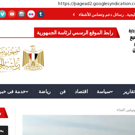
https://pagead2.googlesyndication
سائل دعم وتضامن للأشقاء
جهاز مستقبل مصر نموذجا.. لماذا تُنشئ الدول كيانات 
رابط الموقع الرسمي لرئاسة الجمهورية
تقارير
سياسة
اقتصاد
فن
رياضة
خدمة فى خبر
ب