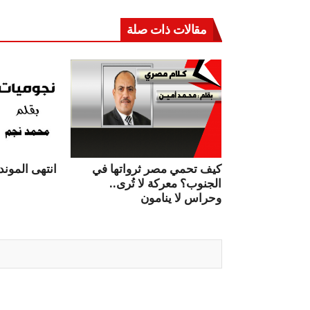
مقالات ذات صلة
كيف تحمي مصر ثرواتها في
انتهى الموندي
الجنوب؟ معركة لا تُرى..
وحراس لا ينامون