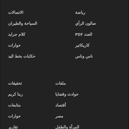
رياضة
الاتصالات
صالون الرأي
السياحة والطيران
العدد PDF
كلام جرايد
كاريكاتير
حوارات
ناس وناس
حكايات بخط اليد
ملفات
تحقيقات
حوادث وقضايا
ربنا كريم
أقتصاد
متابعات
مصر
حوارات
المرأة والطفل
تقارير