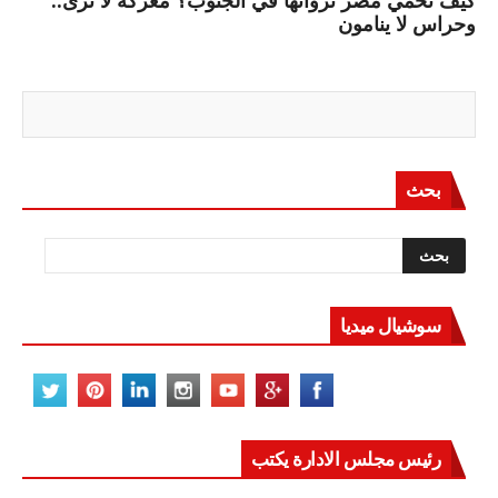
كيف تحمي مصر ثرواتها في الجنوب؟ معركة لا تُرى..
وحراس لا ينامون
بحث
سوشيال ميديا
رئيس مجلس الادارة يكتب