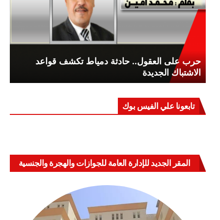
حرب على العقول.. حادثة دمياط تكشف قواعد
الاشتباك الجديدة
تابعونا علي الفيس بوك
المقر الجديد للإدارة العامة للجوازات والهجرة والجنسية
بالعباسية