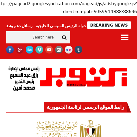
https://pagead2.googlesyndication.com/pagead/js/adsbygoogle.j
client=ca-pub-50595448883386
BREAKING NEWS
وحراس لا ينامون
جولة الرئيس السيسي الخليجية.. رسائل دعم وتضامن للأشقاء
رابط الموقع الرسمي لرئاسة الجمهورية