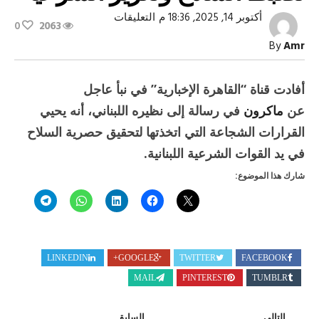
على
أكتوبر 14, 2025, 18:36 م
التعليقات
0
2063
ماكرون
يثمن
By
Amr
قرارات
لبنان
لضبط
السلاح
أفادت قناة “القاهرة الإخبارية” في نبأ عاجل
وتعزيز
الشرعية
عن
ماكرون
في رسالة إلى نظيره اللبناني، أنه يحيي
مغلقة
القرارات الشجاعة التي اتخذتها لتحقيق حصرية السلاح
في يد القوات الشرعية اللبنانية.
شارك هذا الموضوع:
LINKEDIN
GOOGLE+
TWITTER
FACEBOOK
MAIL
PINTEREST
TUMBLR
التالي
السابق