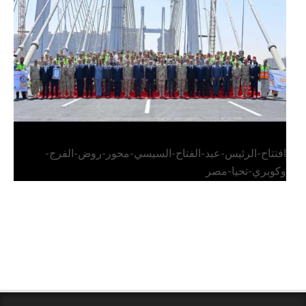
وكوبري تحيا مصر
افتتاح-الرئيس-عبد-الفتاح-السيسي-محور-روض-الفرج-
وكوبري-تحيا-مصر