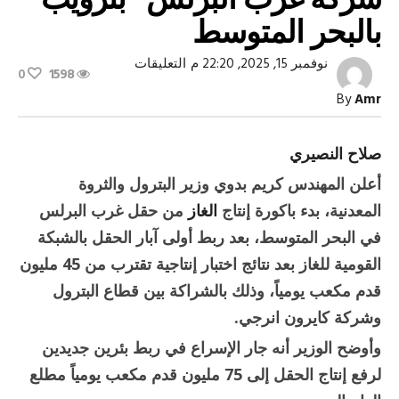
بالبحر المتوسط
على
نوفمبر 15, 2025, 22:20 م
التعليقات
0
1598
بدء
باكورة
By
Amr
إنتاج
الغاز
من
شركة
صلاح النصيري
غرب
البرلس
أعلن المهندس كريم بدوي وزير البترول والثروة
“بترويب”
بالبحر
المعدنية، بدء باكورة إنتاج
الغاز
من حقل غرب البرلس
المتوسط
مغلقة
في البحر المتوسط، بعد ربط أولى آبار الحقل بالشبكة
القومية للغاز بعد نتائج اختبار إنتاجية تقترب من 45 مليون
قدم مكعب يومياً، وذلك بالشراكة بين قطاع البترول
وشركة كايرون انرجي.
وأوضح الوزير أنه جار الإسراع في ربط بئرين جديدين
لرفع إنتاج الحقل إلى 75 مليون قدم مكعب يومياً مطلع