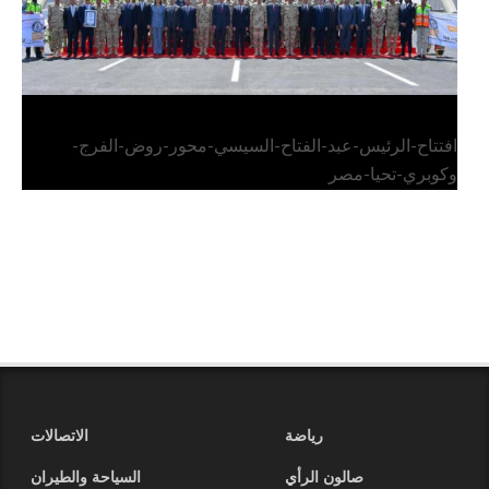
افتتاح-الرئيس-عبد-الفتاح-السيسي-محور-روض-الفرج-
وكوبري-تحيا-مصر
رياضة
الاتصالات
صالون الرأي
السياحة والطيران