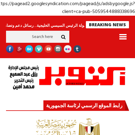
https://pagead2.googlesyndication.com/pagead/js/adsbygoogle.j
client=ca-pub-50595448883386
BREAKING NEWS
راس لا ينامون
جولة الرئيس السيسي الخليجية.. رسائل دعم وتضامن للأشقاء
رابط الموقع الرسمي لرئاسة الجمهورية