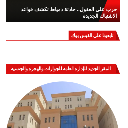
حرب على العقول.. حادثة دمياط تكشف قواعد
الاشتباك الجديدة
تابعونا علي الفيس بوك
المقر الجديد للإدارة العامة للجوازات والهجرة والجنسية
بالعباسية