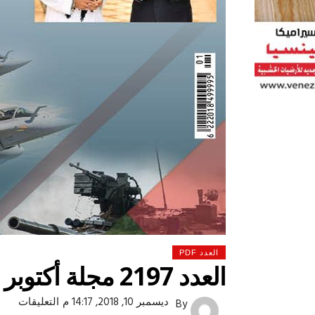
العدد PDF
العدد 2197 مجلة أكتوبر
 لولاد بلدنا
التشجيع «أخلاق» وليس «تحفيل»
على
ديسمبر 10, 2018, 14:17 م
التعليقات
By
العدد