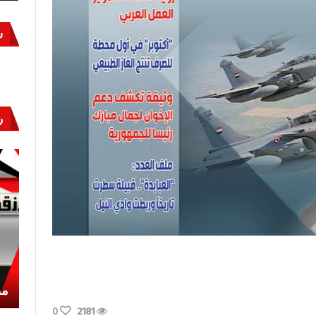
س
ر
أكتوبر «النصر» و«المجلة»
مص
0
2181