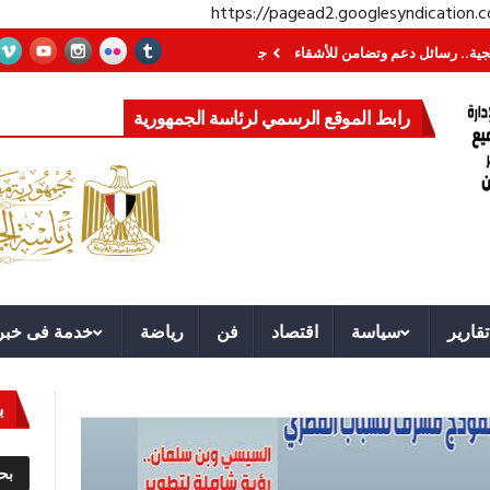
https://pagead2.googlesyndication
ائل دعم وتضامن للأشقاء
جهاز مستقبل مصر نموذجا.. لماذا تُنشئ الدول كيانات ت
رابط الموقع الرسمي لرئاسة الجمهورية
تقارير
سياسة
اقتصاد
فن
رياضة
خدمة فى خبر
ب