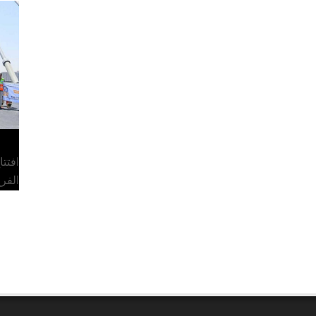
افتت
الفر