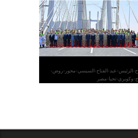
الرئيس عبد الفتاح السيسي يفتتح محور روض
الفرج وكوبري تحيا مصر
اح-الرئيس-عبد-الفتاح-السيسي-محور-روض-
ج-وكوبري-تحيا-مصر