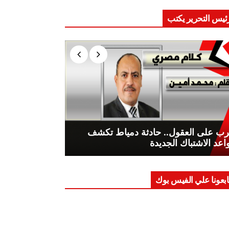
ئيس التحرير يكتب
ب على العقول.. حادثة دمياط تكشف
اعد الاشتباك الجديدة
ابعونا علي الفيس بوك