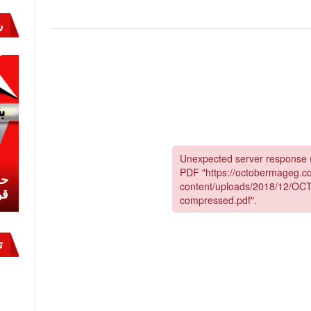
ر
ر
ة
نشئ
كيف تحمي مصر ثرواتها في الجنوب؟
حر
معركة لا تُرى.. وحراس لا ينامون
قو
ت