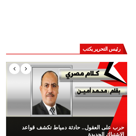
رئيس التحرير يكتب
حرب على العقول.. حادثة دمياط تكشف قواعد
الاشتباك الجديدة