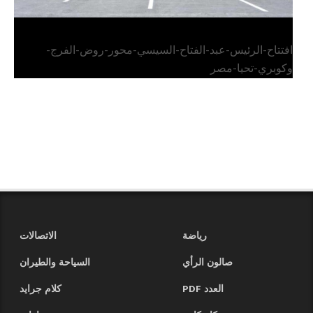
افتتاح-الرئيس-عبد-الفتاح-السيسي-محور-روض-الفرج-
وكوبري-تحيا-مصر
رياضة
الاتصالات
صالون الرأي
السياحة والطيران
العدد PDF
كلام جرايد