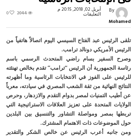
أبريل 02, 2018, 20:15 م
By
0
2044
على
التعليقات
ترامب
Mohamed
يهنىء
السيسي
بفوزه
فى
تلقى الرئيس عبد الفتاح السيسي اليوم اتصالاً هاتفياً من
الإنتخابات
الرئاسية
الرئيس الأمريكي دونالد ترامب.
مغلقة
وصرح السفير بسام راضي المتحدث الرسمي باسم
رئاسة الجمهورية أن الرئيس “ترامب” تقدم بخالص تهنئته
للرئيس على الفوز في الانتخابات الرئاسية وما أظهرته
النتائج النهائية من ثقة الشعب المصري في سيادته، معرباً
عن أطيب التمنيات لمصر بدوام التقدم والازدهار، وحرص
الولايات المتحدة على تعزيز العلاقات الاستراتيجية التي
تربطها بمصر ومواصلة التشاور والتنسيق بين البلدين
حول الموضوعات ذات الاهتمام المشترك.
ومن جانبه أعرب الرئيس عن خالص الشكر والتقدير