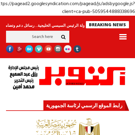
https://pagead2.googlesyndication.com/pagead/js/adsbygoogle.j
client=ca-pub-50595448883386
BREAKING NEWS
حراس لا ينامون
جولة الرئيس السيسي الخليجية.. رسائل دعم وتضامن للأشقاء
رابط الموقع الرسمي لرئاسة الجمهورية