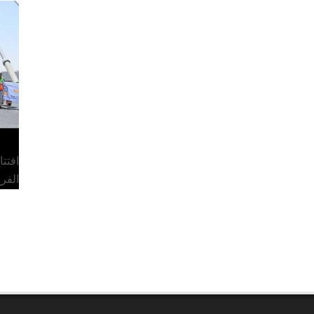
افتت
الفر