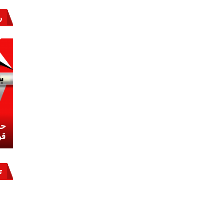
ر
نشئ
كيف تحمي مصر ثرواتها في الجنوب؟
حر
معركة لا تُرى.. وحراس لا ينامون
قو
ت