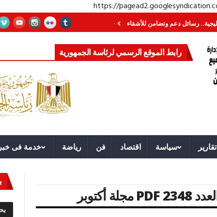
https://pagead2.googlesyndication
رسائل دعم وتضامن للأشقاء
جهاز مستقبل مصر نموذجا.. لماذا تُنشئ الدول كيانات
رابط الموقع الرسمي لرئاسة الجمهورية
تقارير
سياسة
اقتصاد
فن
رياضة
خدمة فى خبر
ب
عدد PDF 2348 مجلة أكتوبر