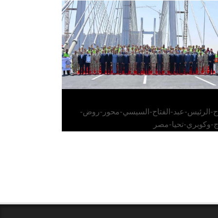
الرئيس عبد الفتاح السيسي يفتتح محور روض
الفرج وكوبري تحيا مصر
اح-الرئيس-عبد-الفتاح-السيسي-محور-روض-
ج-وكوبري-تحيا-مصر