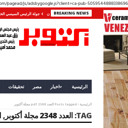
.com/pagead/js/adsbygoogle.js?client=ca-pub-5059544888338696
BREAKING NEWS
في الجنوب؟ معركة لا تُرى.. وحراس لا ينامون
جولة الرئيس السيسي الخليجية.. 
الرئيسية
اخبار
مصر
تحقيقات
الرئيسية
Posts tagged العدد pdf 2348 مجلة أكتوبر
TAG:
العدد 2348 مجلة أكتوبر
,
ال