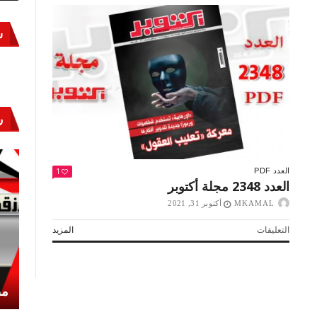
س
ر
1
العدد PDF
العدد 2348 مجلة أكتوبر
MKAMAL
أكتوبر 31, 2021
على
التعليقات
المزيد
العدد
2348
مجلة
أكتوبر
أكتوبر «النصر» و«المجلة»
مص
مغلقة