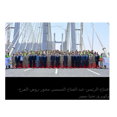
الرئيس عبد الفتاح السيسي يفتتح محور روض الفرج
وكوبري تحيا مصر
افتتاح-الرئيس-عبد-الفتاح-السيسي-محور-روض-الفرج-
وكوبري-تحيا-مصر