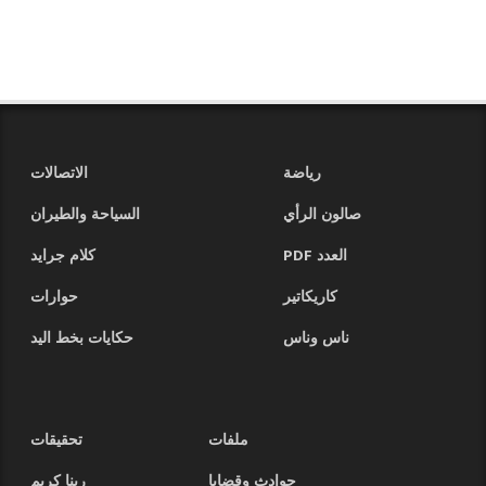
رياضة
الاتصالات
صالون الرأي
السياحة والطيران
العدد PDF
كلام جرايد
كاريكاتير
حوارات
ناس وناس
حكايات بخط اليد
ملفات
تحقيقات
حوادث وقضايا
ربنا كريم