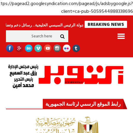
https://pagead2.googlesyndication.com/pagead/js/adsbygoogle.j
client=ca-pub-50595448883386
BREAKING NEWS
 وحراس لا ينامون
جولة الرئيس السيسي الخليجية.. رسائل دعم وتضامن للأشقاء
رابط الموقع الرسمي لرئاسة الجمهورية