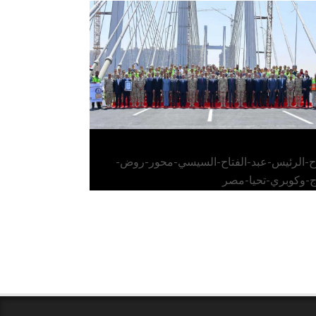
الرئيس عبد الفتاح السيسي يفتتح محور روض
الفرج وكوبري تحيا مصر
اح-الرئيس-عبد-الفتاح-السيسي-محور-روض-
ج-وكوبري-تحيا-مصر