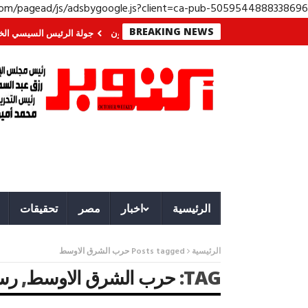
.com/pagead/js/adsbygoogle.js?client=ca-pub-5059544888338696
BREAKING NEWS
ا في الجنوب؟ معركة لا تُرى.. وحراس لا ينامون
جولة الرئيس السيسي الخليجية.
الرئيسية
اخبار
مصر
تحقيقات
الرئيسية
Posts tagged حرب الشرق الاوسط
TAG:
حرب الشرق الاوسط
,
رسا