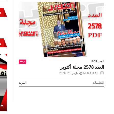
س
ر
0
العدد PDF
العدد 2578 مجلة أكتوبر
M KAMAL
مارس 25, 2026
على
التعليقات
المزيد
العدد
2578
مجلة
أكتوبر
أكتوبر «النصر» و«المجلة»
مص
مغلقة