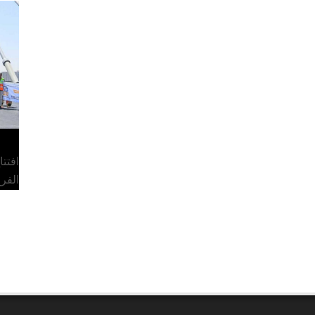
افتت
الفر