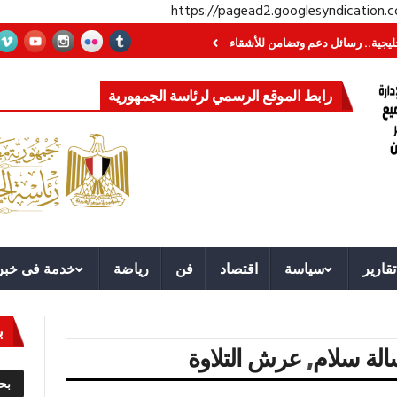
https://pagead2.googlesyndication
. رسائل دعم وتضامن للأشقاء
جهاز مستقبل مصر نموذجا.. لماذا تُنشئ الدول كيان
رابط الموقع الرسمي لرئاسة الجمهورية
تقارير
سياسة
اقتصاد
فن
رياضة
خدمة فى خبر
ب
لة سلام
,
عرش التلاوة