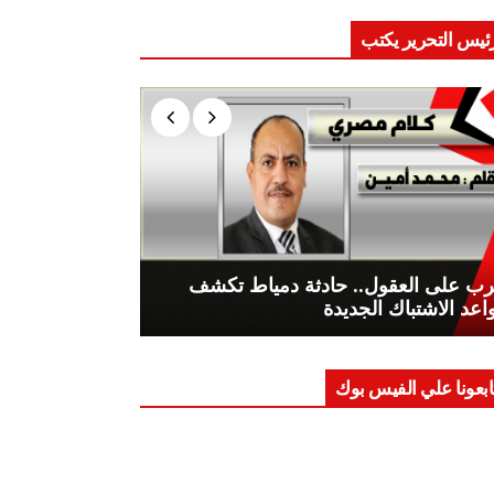
ئيس التحرير يكتب
ب على العقول.. حادثة دمياط تكشف
اعد الاشتباك الجديدة
ابعونا علي الفيس بوك