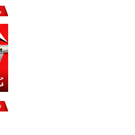
ر
نشئ
كيف تحمي مصر ثرواتها في الجنوب؟
حر
معركة لا تُرى.. وحراس لا ينامون
قو
ت