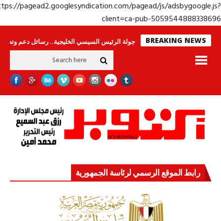
https://pagead2.googlesyndication.com/pagead/js/adsbygoogle.j
client=ca-pub-50595448883386
BREAKING NEWS
.. وحراس لا ينامون
جولة الرئيس السيسي الخليجية.. رسائل دعم وتضامن للأشقا
رابط الموقع الرسمي لرئاسة الجمهورية