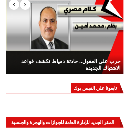
حرب على العقول.. حادثة دمياط تكشف قواعد
الاشتباك الجديدة
تابعونا علي الفيس بوك
المقر الجديد للإدارة العامة للجوازات والهجرة والجنسية
بالعباسية