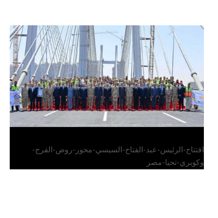
الرئيس عبد الفتاح السيسي يفتتح محور روض الفرج
وكوبري تحيا مصر
افتتاح-الرئيس-عبد-الفتاح-السيسي-محور-روض-الفرج-
وكوبري-تحيا-مصر