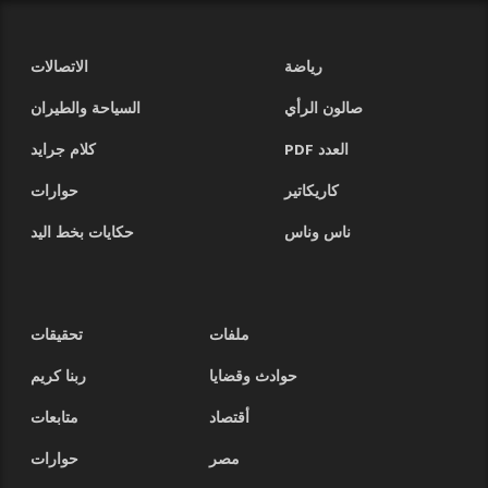
رياضة
الاتصالات
صالون الرأي
السياحة والطيران
العدد PDF
كلام جرايد
كاريكاتير
حوارات
ناس وناس
حكايات بخط اليد
ملفات
تحقيقات
حوادث وقضايا
ربنا كريم
أقتصاد
متابعات
مصر
حوارات