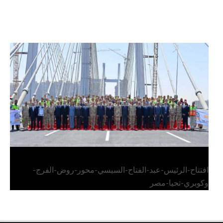
الرئيس عبد الفتاح السيسي يفتتح محور روض الفرج
وكوبري تحيا مصر
افتتاح-الرئيس-عبد-الفتاح-السيسي-محور-روض-الفرج-
وكوبري-تحيا-مصر