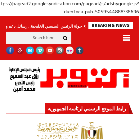
https://pagead2.googlesyndication.com/pagead/js/adsbygoogle.j
client=ca-pub-50595448883386
BREAKING NEWS
رى.. وحراس لا ينامون
جولة الرئيس السيسي الخليجية.. رسائل دعم وتضامن للأش
رابط الموقع الرسمي لرئاسة الجمهورية