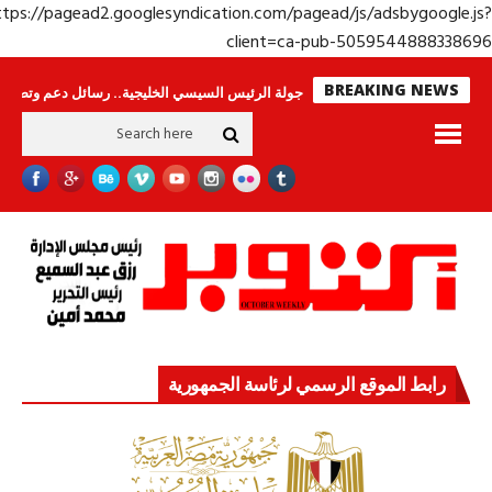
https://pagead2.googlesyndication.com/pagead/js/adsbygoogle.j
client=ca-pub-50595448883386
BREAKING NEWS
.. وحراس لا ينامون
جولة الرئيس السيسي الخليجية.. رسائل دعم وتضامن للأشقا
رابط الموقع الرسمي لرئاسة الجمهورية