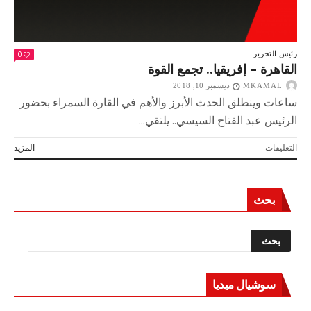
0
رئيس التحرير
القاهرة – إفريقيا.. تجمع القوة
MKAMAL
ديسمبر 10, 2018
ساعات وينطلق الحدث الأبرز والأهم في القارة السمراء بحضور
الرئيس عبد الفتاح السيسي.. يلتقي...
على
التعليقات
المزيد
القاهرة
–
إفريقيا..
بحث
تجمع
القوة
مغلقة
سوشيال ميديا