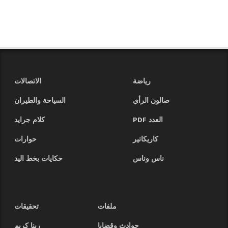
رياضة
الاتصالات
صالون الرأي
السياحة والطيران
العدد PDF
كلام جرايد
كاريكاتير
حوارات
ناس وناس
حكايات بخط اليد
ملفات
تحقيقات
حوادث وقضايا
ربنا كريم