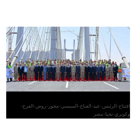
الرئيس عبد الفتاح السيسي يفتتح محور روض الفرج
وكوبري تحيا مصر
افتتاح-الرئيس-عبد-الفتاح-السيسي-محور-روض-الفرج-
وكوبري-تحيا-مصر