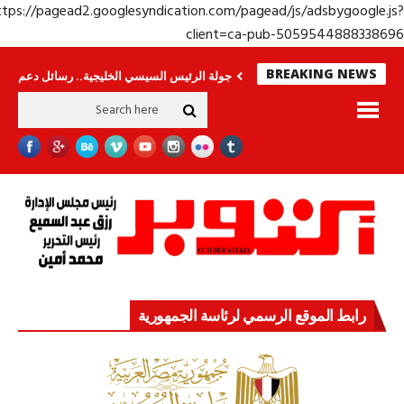
https://pagead2.googlesyndication.com/pagead/js/adsbygoogle.j
client=ca-pub-50595448883386
BREAKING NEWS
ُرى.. وحراس لا ينامون
جولة الرئيس السيسي الخليجية.. رسائل دعم وتضامن للأ
رابط الموقع الرسمي لرئاسة الجمهورية