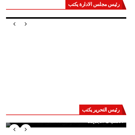
رئيس مجلس الادارة يكتب
مصر تعيد للعالم اتزانه
رئيس التحرير يكتب
حرب على العقول.. حادثة دمياط تكشف قواعد
الاشتباك الجديدة