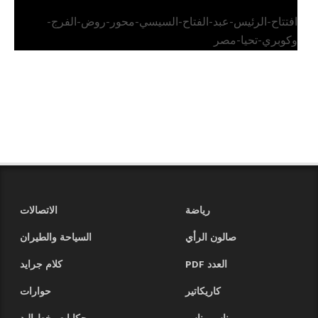
افتتاح-الرئيس-عبد-الفتاح-السيسي-محور-روض-الفرج-
وكوبري-تحيا-مصر
رياضة
الاتصالات
صالون الرأي
السياحة والطيران
العدد PDF
كلام جرايد
كاريكاتير
حوارات