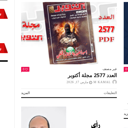
س
ر
أكتوبر «النصر» و«المجلة»
مص
0
0
غير مصنف
العدد 2577 مجلة أكتوبر
M KAMAL
مارس 17, 2026
على
التعليقات
المزيد
العدد
2577
مجلة
يد
أكتوبر
مغلقة