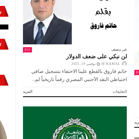
ر
نشئ
كيف تحمي مصر ثرواتها في الجنوب؟
حر
معركة لا تُرى.. وحراس لا ينامون
قو
ت
0
غير مصنف
لن نبكي على ضعف الدولار
M KAMAL
نوفمبر 19, 2025
حاتم فاروق بالقطع علينا الاحتفاء بتسجيل صافي
0
احتياطي النقد الأجنبي المصري رقماً تاريخياً لم...
على
التعليقات
المزيد
لن
نبكي
على
ضعف
الدولار
يد
مغلقة