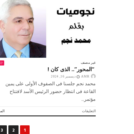
يجتمع
بالجهاز
المعاون..
وتدريبات
متنوعة
للاعبين
مغلقة
غير مصنف
“المحور”.. الذى كان !
AMR
ديسمبر 16, 2024
محمد نجم جلسنا فى الصفوف الأولى على يمين
القاعة فى انتظار حضور الرئيس الأسد لافتتاح
مؤتمر...
على
التعليقات
المز
“المحور”..
الذى
كان
3
2
1
!