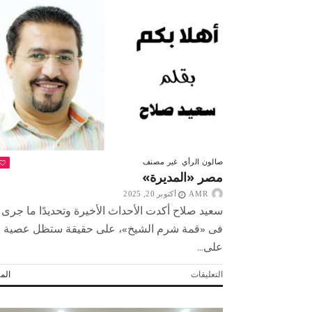
بالذكري
الثانية
صبح التخطيط خط
جهاز مستقبل مصر نموذجا.. لماذا تُ
لتولي
الشيخ
الدول كيانات تنموية عملاقة؟
مشعل
الأحمد
مقاليد
الحكم
مغلقة
صالون الرأي
غير مصنف
مصر «المديرة»
AMR
أكتوبر 20, 2025
سعيد صلاح أكدت الأحداث الأخيرة وتحديدًا ما جرى
فى «قمة شرم الشيخ»، على حقيقة ستظل عصية
على...
على
التعليقات
المز
مصر
«المديرة»