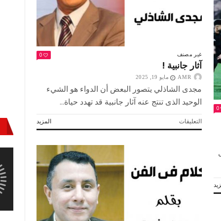
“لسلامة
الإنسان
واستدامة
المكان”
مغلقة
0
غير مصنف
آثار جانبية !
AMR
مايو 19, 2025
مجدى الشاذلي يتصور البعض أن الدواء هو الشيء
الوحيد الذى تنتج عنه آثار جانبية قد تهدد حياة...
0
على
التعليقات
المزيد
آثار
جانبية
!
مغلقة
يد