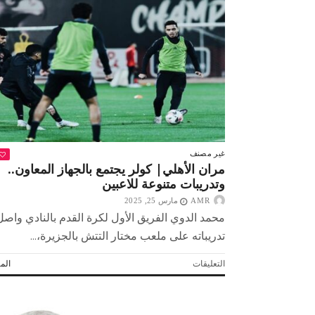
الهوائية
يغادر
إلى
غانا
للمشاركة
في
بطولة
إفريقيا
مغلقة
غير مصنف
مران الأهلي| كولر يجتمع بالجهاز المعاون..
وتدريبات متنوعة للاعبين
AMR
مارس 25, 2025
محمد الدوي الفريق الأول لكرة القدم بالنادي واصل
تدريباته على ملعب مختار التتش بالجزيرة،...
على
التعليقات
المز
مران
الأهلي|
كولر