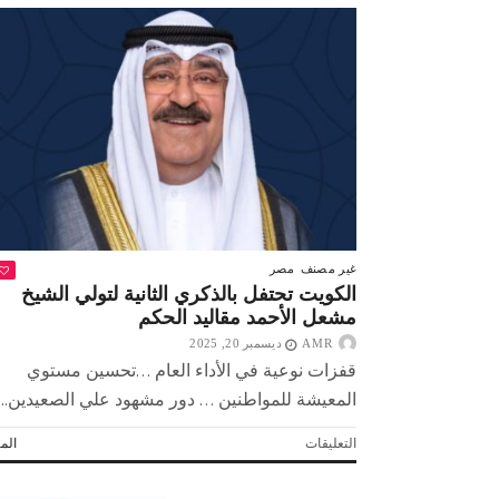
غير مصنف
مصر
الكويت تحتفل بالذكري الثانية لتولي الشيخ
مشعل الأحمد مقاليد الحكم
AMR
ديسمبر 20, 2025
قفزات نوعية في الأداء العام …تحسين مستوي
المعيشة للمواطنين … دور مشهود علي الصعيدين...
على
التعليقات
المز
 لولاد بلدنا
التشجيع «أخلاق» وليس «تحفيل»
الكويت
تحتفل