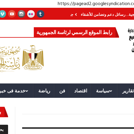
https://pagead2.googlesyndication
 دعم وتضامن للأشقاء
جهاز مستقبل مصر نموذجا.. لماذا تُنشئ الدول كيانات تنمو
رابط الموقع الرسمي لرئاسة الجمهورية
تقارير
سياسة
اقتصاد
فن
رياضة
خدمة فى خبر
ب