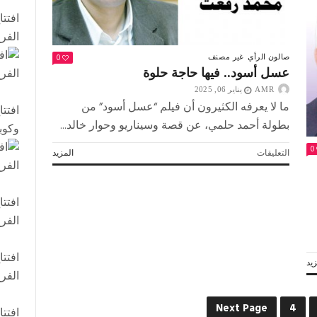
افتت
الفر
0
صالون الرأي
غير مصنف
عسل أسود.. فيها حاجة حلوة
AMR
يناير 06, 2025
ما لا يعرفه الكثيرون أن فيلم “عسل أسود” من
افتت
بطولة أحمد حلمي، عن قصة وسيناريو وحوار خالد...
وكوب
0
على
التعليقات
المزيد
عسل
أسود..
فيها
افتت
حاجة
الفر
حلوة
مغلقة
افتت
يد
الفر
Next Page
4
افتت