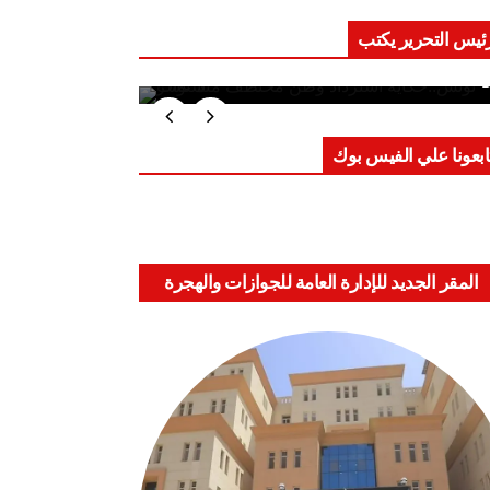
ئيس التحرير يكتب
ب على العقول.. حادثة دمياط تكشف
اعد الاشتباك الجديدة
ابعونا علي الفيس بوك
المقر الجديد للإدارة العامة للجوازات والهجرة
والجنسية بالعباسية