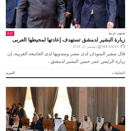
0
شئون عربية
زيارة البشير لدمشق تستهدف إعادتها لمحيطها العربى
MKAMAL
ديسمبر 25, 2018
قال سفير السودان لدى مصر ومندوبها لدى الجامعة العربية، إن
زيارة الرئيس عمر حسن البشير لدمشق...
على
التعليقات
المزيد
زيارة
البشير
لدمشق
تستهدف
إعادتها
لمحيطها
العربى
مغلقة