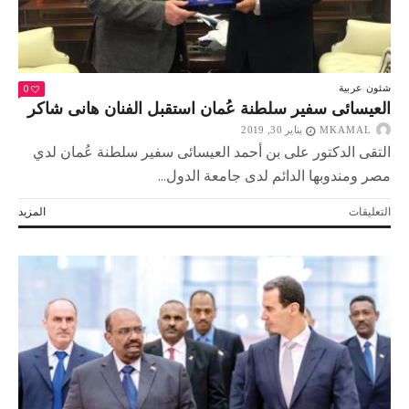
بتشكيل
الحكومة
الجديدة
مغلقة
0
شئون عربية
العيسائى سفير سلطنة عُمان استقبل الفنان هانى شاكر
MKAMAL
يناير 30, 2019
التقى الدكتور على بن أحمد العيسائى سفير سلطنة عُمان لدي
مصر ومندوبها الدائم لدى جامعة الدول...
على
التعليقات
المزيد
العيسائى
سفير
سلطنة
عُمان
استقبل
الفنان
هانى
شاكر
مغلقة