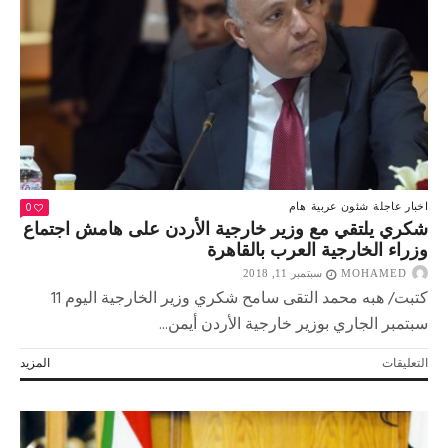
الاجتماع
الوزاري
العربي
في
القاهرة
مغلقة
0
اخبار عاجلة
شئون عربية
هام
شكري يلتقي مع وزير خارجية الأردن على هامش اجتماع
وزراء الخارجية العرب بالقاهرة
MOHAMED
سبتمبر 11, 2018
كتبت/ هبه محمد التقى سامح شكري وزير الخارجية اليوم 11
سبتمبر الجاري بوزير خارجية الأردن أيمن...
على
التعليقات
المزيد
شكري
يلتقي
مع
وزير