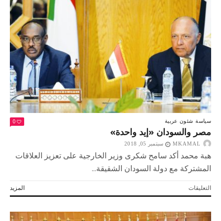
خارجية
الأردن
على
هامش
اجتماع
وزراء
الخارجية
العرب
بالقاهرة
مغلقة
0
سياسة
شئون عربية
مصر والسودان «إيد واحدة»
MKAMAL
سبتمبر 05, 2018
هبة محمد أكد سامح شكرى وزير الخارجية على تعزيز العلاقات
المشتركة مع دولة السودان الشقيقة...
على
التعليقات
المزيد
مصر
والسودان
«إيد