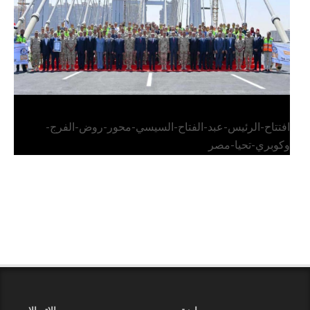
افتتاح-الرئيس-عبد-الفتاح-السيسي-محور-روض-الفرج-
وكوبري-تحيا-مصر