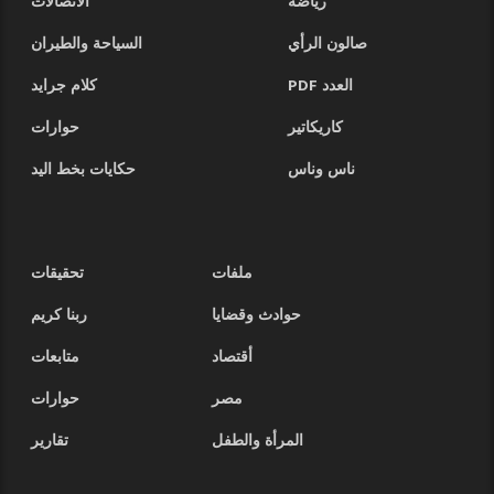
رياضة
الاتصالات
صالون الرأي
السياحة والطيران
العدد PDF
كلام جرايد
كاريكاتير
حوارات
ناس وناس
حكايات بخط اليد
ملفات
تحقيقات
حوادث وقضايا
ربنا كريم
أقتصاد
متابعات
مصر
حوارات
المرأة والطفل
تقارير