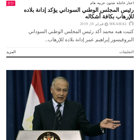
0
اخبار عاجلة
شئون عربية
هام
رئيس المجلس الوطني السوداني يؤكد إدانة بلاده
للإرهاب بكافة أشكاله
MKAMAL
فبراير 10, 2019
كتبت هبه محمد أكد رئيس المجلس الوطني السوداني
البروفيسور إبراهيم عمر إدانة بلاده للإرهاب...
على
التعليقات
المزيد
رئيس
المجلس
الوطني
السوداني
يؤكد
إدانة
بلاده
للإرهاب
بكافة
أشكاله
مغلقة