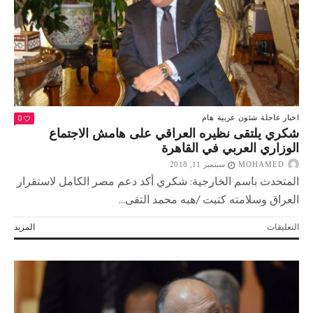
القومية”
الاسرائيلي
مغلقة
0
اخبار عاجلة
شئون عربية
هام
شكري يلتقى نظيره العراقي على هامش الاجتماع
الوزاري العربي في القاهرة
MOHAMED
سبتمبر 11, 2018
المتحدث باسم الخارجية: شكري أكد دعم مصر الكامل لاستقرار
العراق وسلامته كتبت /هبه محمد التقى...
على
التعليقات
المزيد
شكري
يلتقى
نظيره
العراقي
على
هامش