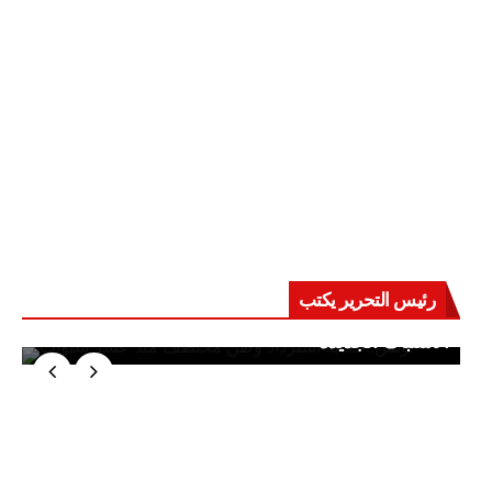
رئيس التحرير يكتب
حرب على العقول.. حادثة دمياط تكشف قواعد
الاشتباك الجديدة