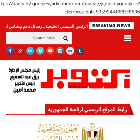
https://pagead2.googlesyndication.com/pagead/js/adsbygoogle.j
client=ca-pub-50595448883386
BREAKING NEWS
مون
جولة الرئيس السيسي الخليجية.. رسائل دعم وتضامن للأشقاء
جهاز مستق
رابط الموقع الرسمي لرئاسة الجمهورية