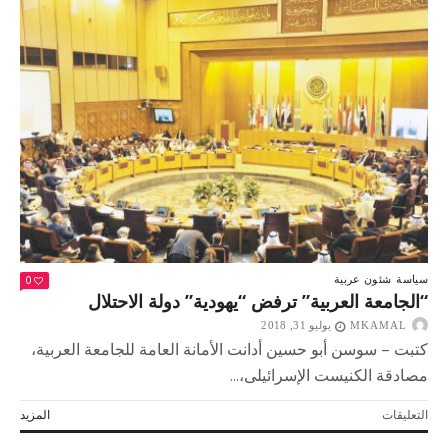
للتدخل
الكندى
فى
الشئون
السعودية
مغلقة
0
سياسة
شئون عربية
“الجامعة العربية” ترفض “يهودية” دولة الاحتلال
MKAMAL
يوليو 31, 2018
كتبت – سوسن أبو حسين أدانت الأمانة العامة للجامعة العربية،
مصادقة الكنيست الإسرائيلى،...
على
التعليقات
المزيد
“الجامعة