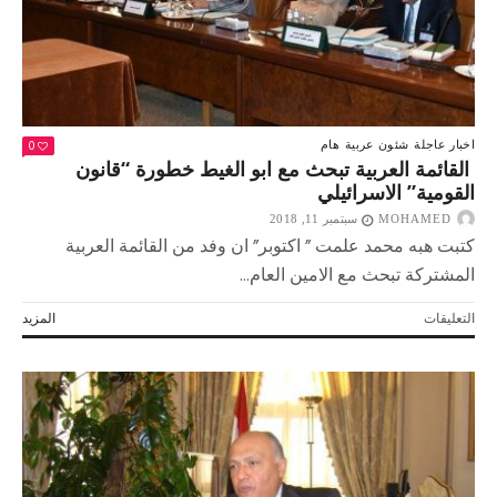
0
اخبار عاجلة
شئون عربية
هام
القائمة العربية تبحث مع ابو الغيط خطورة “قانون
القومية” الاسرائيلي
MOHAMED
سبتمبر 11, 2018
كتبت هبه محمد علمت ” اكتوبر” ان وفد من القائمة العربية
المشتركة تبحث مع الامين العام...
على
التعليقات
المزيد
القائمة
العربية
تبحث
مع
ابو
الغيط
خطورة
“قانون