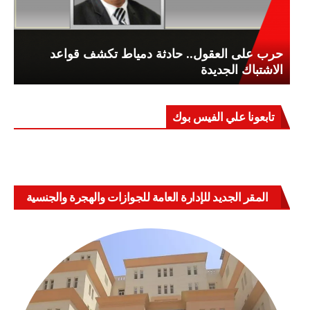
حرب على العقول.. حادثة دمياط تكشف قواعد
الاشتباك الجديدة
تابعونا علي الفيس بوك
المقر الجديد للإدارة العامة للجوازات والهجرة والجنسية
بالعباسية