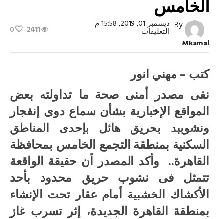
الخامس
ديسمبر 01, 2019, 15:58 م
By
0
2411
على
التعليقات
الداخلية:
Mkamal
لاصحة
لحدوث
دوي
انفجار
كتب – مهني انور
ونشوب
حريق
نفى مصدر أمنى صحة ما تداولته بعض
بالتجمع
الخامس
المواقع الإخبارية بشأن سماع دوى إنفجار
مغلقة
ونشوببد بحريق هائل بإحدى المناطق
السكنية بمنطقة التجمع الخامس بمحافظة
القاهرة.. وأكد المصدر أن حقيقة الواقعة
تتمثل فى نشوب حريق محدود بأحد
الأكشاك الخشبية أمام عقار تحت الإنشاء
بمنطقة القاهرة الجديدة، إثر تسرب غاز