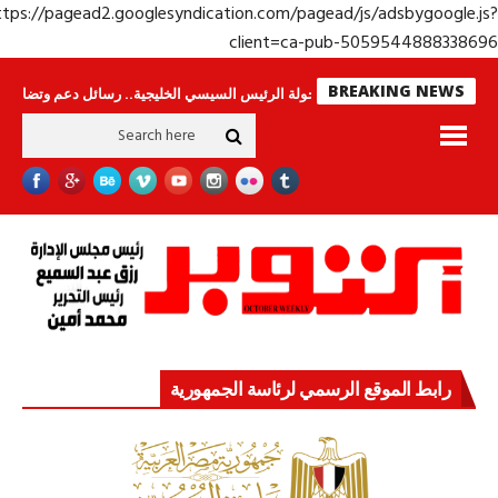
https://pagead2.googlesyndication.com/pagead/js/adsbygoogle.j
client=ca-pub-50595448883386
BREAKING NEWS
حراس لا ينامون
جولة الرئيس السيسي الخليجية.. رسائل دعم وتضامن للأشقاء
رابط الموقع الرسمي لرئاسة الجمهورية