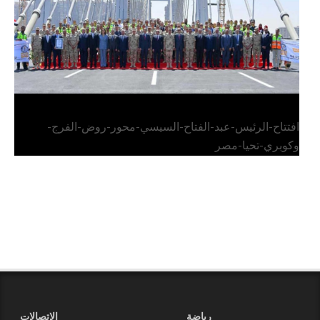
افتتاح-الرئيس-عبد-الفتاح-السيسي-محور-روض-الفرج-
وكوبري-تحيا-مصر
رياضة
الاتصالات