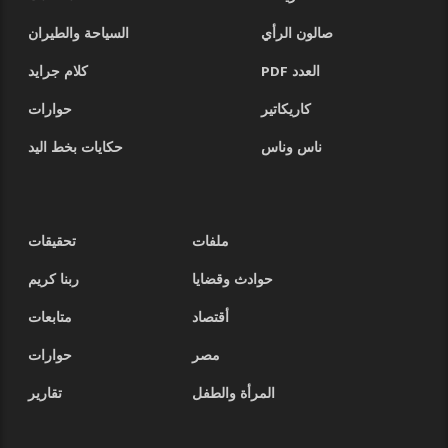
صالون الرأي
السياحة والطيران
العدد PDF
كلام جرايد
كاريكاتير
حوارات
ناس وناس
حكايات بخط اليد
ملفات
تحقيقات
حوادث وقضايا
ربنا كريم
أقتصاد
متابعات
مصر
حوارات
المرأة والطفل
تقارير