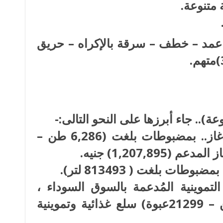
حادث (قتل عمد – خطف – سرقة بالإكراه – حريق
• ضبط (350) قضية إسطوانات غاز.. بمضبوطات بلغت (6,286 طن –
السلع التموينية المُدعمة بالسوق السوداء ،
بمضبوطات بلغت (297,626 طن – 21299عبوة) سلع غذائية وتموينية