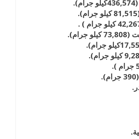
.
رام).
.