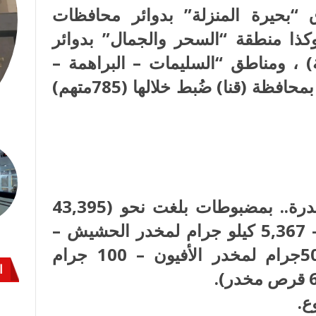
ق “بحيرة المنزلة” بدوائر محافظات
وكذا منطقة “السحر والجمال” بدوائر
) ، ومناطق “السليمات – البراهمة –
المرجية – حمرا دوم – أبو حزام” بمحافظة (قنا) ضُبط خلالها (785متهم)
 (81) قضية إتجار بالمواد المخدرة.. بمضبوطات بلغت نحو (43,395
كيلو جرام لنبات البانجو المخدر – 5,367 كيلو جرام لمخدر الحشيش –
990 جرام لمخدر الهيروين – 50جرام لمخدر الأفيون – 100 جرام
ا