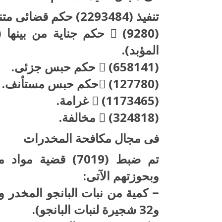
تنفيذ (2293484) حكم قضائى متنوع.. وذلك على النحو التالى:
المؤبد).
 (658141) حكم حبس جزئى.
 (127780)حكم حبس مستأنف.
 (1173465) غرامة.
 (324818) مخالفة.
فى مجال مكافحة المخدرات
وبحوزتهم الآتى:
و32 شجيرة لنبات البانجو).