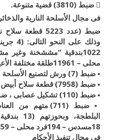
 ضبط (3810) قضية متنوعة.
فى مجال الأسلحة النارية والذخائ
محلى – 11961طلقة مختلفة الأعيرة).
▪ ضبط (7) ورش لتصنيع الأسلحة النارية بدون ترخيص.
▪ ضبط (7958) قطعة سلاح أبيض.
▪ ضبط (110) تشكيل عصابى ، ضموا (328) متهم ، إرتكبوا (601) حادث.
▪ ضبط (711) متهم م
18مسدس – 194فرد محلى – 459سلاح أبيض).
فى مجال تنفيذ الأحكام