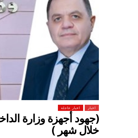
اخبار
اخبار عاجلة
(جهود أجهزة وزارة الدا
خلال شهر )
 لولاد بلدنا
التشجيع «أخلاق» وليس «تحفيل»