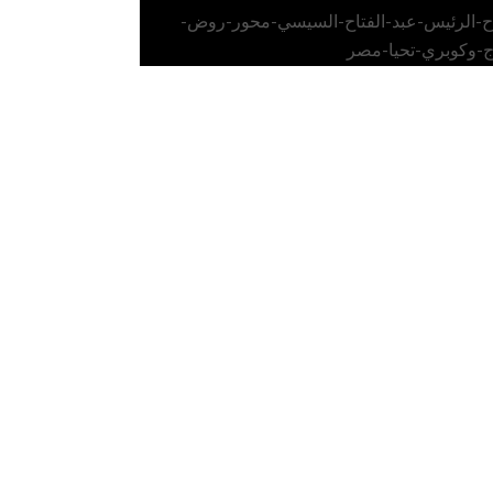
اح-الرئيس-عبد-الفتاح-السيسي-محور-روض-
ج-وكوبري-تحيا-مصر