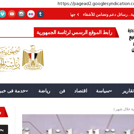
https://pagead2.googlesyndication
دعم وتضامن للأشقاء
جهاز مستقبل مصر نموذجا.. لماذا تُنشئ الدول كيانات تنموية
رابط الموقع الرسمي لرئاسة الجمهورية
تقارير
سياسة
اقتصاد
فن
رياضة
خدمة فى خبر
ة خلال شهر )
ب