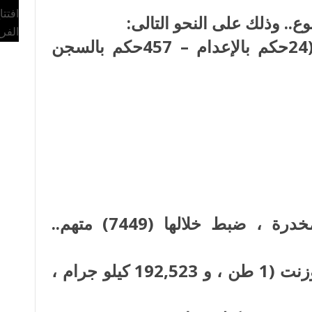
افتت
الفر
 (9280) حكم جناية من بينها (24حكم بالإعدام – 457حكم بالسجن
تم ضبط (7019) قضية مواد مخدرة ، ضبط خلالها (7449) متهم..
− كمية من نبات البانجو المخدر وزنت (1 طن ، و 192,523 كيلو جرام ،