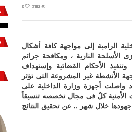
0
2183
د
ر
ة
نشئ
كيف تحمي مصر ثرواتها في الجنوب؟
حر
ة
معركة لا تُرى.. وحراس لا ينامون
قو
لية
وى
هورية
ت
لية الرامية إلى مواجهة كافة أشكال
 الأسلحة النارية ، ومكافحة جرائم
ة
 وتنفيذ الأحكام القضائية وإستهداف
جهة الأنشطة غير المشروعة التى تؤثر
قد واصلت أجهزة وزارة الداخلية على
الأمنية كلٌ فى مجال تخصصه تنسيقاً
ودها خلال شهر .. عن تحقيق النتائج