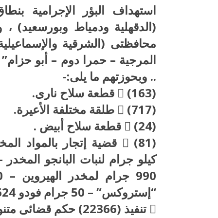
استهداف البؤر الإجرامية بنطا
(الدقهلية ودمياط وبورسعيد) ، 
محافظتى (الشرقية والإسماعيلية
.. وبحوزتهم ما يلى:-
 (163) قطعة سلاح نارى.
 (717) طلقة مختلفة الأعيرة.
 (24) قطعة سلاح أبيض .
“إستروكس” – 50 جرام فودو 624 قرص مخدر).
 تنفيذ (22366) حكم قضائى متنوع.