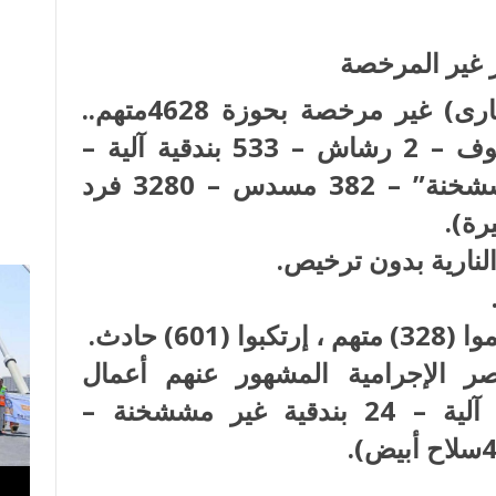
ر غير المرخصة
ضبط (عدد 5223 قطعة سلاح نارى) غير مرخصة بحوزة 4628متهم..
وذلك على النحو التالى: (4 جرينوف – 2 رشاش – 533 بندقية آلية –
1022بندقية “مششخنة وغير مششخنة” – 382 مسدس – 3280 فرد
ن العناصر الإجرامية المشهور عنهم أعمال
البلطجة، وبحوزتهم (13 بندقية آلية – 24 بندقية غير مششخنة –