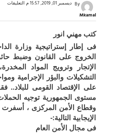
على
ديسمبر 01, 2019, 15:57 م
التعليقات
By
(جهو
أجهز
صبح التخطيط خط
جهاز مستقبل مصر نموذجا.. لماذا تُ
Mkamal
وزار
الدول كيانات تنموية عملاقة؟
الداخ
على
مست
كتب مهني انور
الجم
خلال
فى إطار إستراتيجية وزارة الداخ
شهر
)
الخروج على القانون وضبط حائزى
مغلق
الإتجار وترويج المواد المخدرة،
التشكيلات والبؤر الإجرامية وموا
على الإقتصاد القومى للبلاد.. ف
مستوى الجمهورية توجيه الحملات 
وقطاع الأمن المركزى ، أسفرت جه
الإيجابية التالية:-
فى مجال الأمن العام