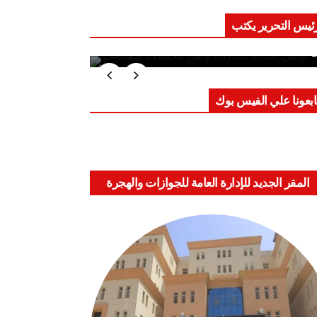
ئيس التحرير يكتب
ب على العقول.. حادثة دمياط تكشف
اعد الاشتباك الجديدة
ابعونا علي الفيس بوك
المقر الجديد للإدارة العامة للجوازات والهجرة
والجنسية بالعباسية