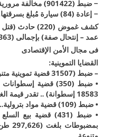
− ضبط (901422) مخالفة مرورية متنوعة.
− إعادة (84) سيارة مُبلغ بسرقتها.
كشف غموض (220) 
عمد – إنتحال صفة) بإجمالى (363)متهم.
فى مجال الأمن الإقتصادى
القضايا التموينية:
– ضبط (31507 قضية تموينية متنوعة).. جاء أبرزها على النحو التالى:-
18583 إسطوانة) .. تقدر قيمة الغاز المدعم (1,207,895) جنيه.
• ضبط (109) قضية مواد بترولية.. بمضبوطات بلغت ( 813493 لتر).
• ضبط (431) قضية بيع 
متنوعة.