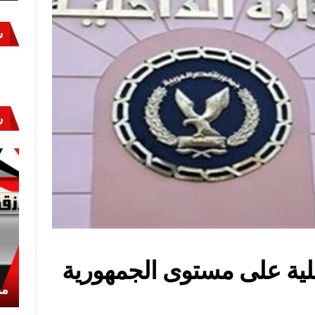
س
ر
خلية على مستوى الجمهورية
أكتوبر «النصر» و«المجلة»
مص