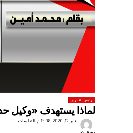
رئيس التحرير
لماذا يستهدف «وكيل حدو
على
يناير 12, 2020, 15:08 م
التعليقات
 لولاد بلدنا
التشجيع «أخلاق» وليس «تحفيل»
لماذا
يستهدف