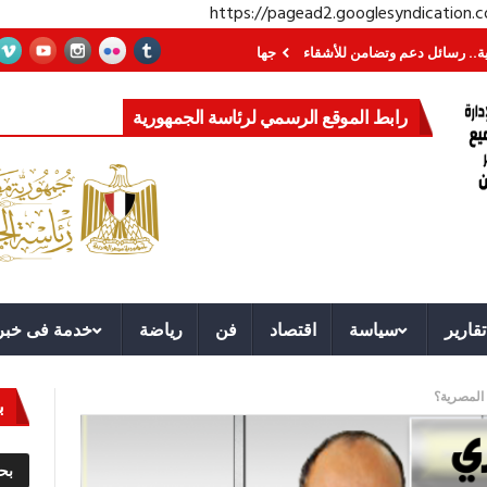
https://pagead2.googlesyndication
م وتضامن للأشقاء
جهاز مستقبل مصر نموذجا.. لماذا تُنشئ الدول كيانات تنموية 
رابط الموقع الرسمي لرئاسة الجمهورية
تقارير
سياسة
اقتصاد
فن
رياضة
خدمة فى خبر
 المصرية؟
ب