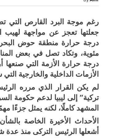
By
Amr
«وكيل
حدود
الدم»
صبح التخطيط خط
جهاز مستقبل مصر نموذجا.. لماذا تُ
الدولة
رغم موجة البرد القارص التي تض
الدول كيانات تنموية عملاقة؟
المصرية؟
مغلقة
جعلتها تعجز عن مواجهة لهيب ا
درجة حرارة منطقة حوض البحر
مئوية، وتكاد تصل في بعض المنا
درجة حرارة الأزمة التي صنعها أر
الأزمات الداخلية والخارجية التي 
لم يكن القرار الذي مرره الرئي
تركية” إلى ليبيا لدعم حكومة الس
المشهد كاملًا، لكنه يمثل جزءًا مهمً
الأحداث الأخيرة الخاصة بالشأن ا
أشعلها الرئيس التركى منذ عدة شه