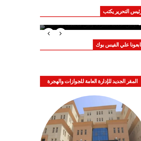
ئيس التحرير يكتب
ب على العقول.. حادثة دمياط تكشف
اعد الاشتباك الجديدة
ابعونا علي الفيس بوك
المقر الجديد للإدارة العامة للجوازات والهجرة
والجنسية بالعباسية