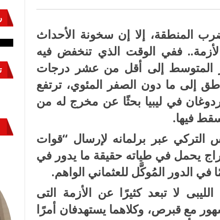
ر
نشئ
كيف تحمي مصر ثرواتها في الجنوب؟
حر
رب المنطقة، إلا إن سخونة الأحداث
معركة لا تُرى.. وحراس لا ينامون
قو
لأزمة.. ففي الوقت الذي تنخفض فيه
 المتوسط إلى أقل من عشر درجات
ت
طق إلى ما دون الصفر المئوي، ترتفع
دوغان في ليبيا بحثًا عن مخرج له من
سقط فيها.
س التركي عبر برلمانه لإرسال “قوات
راج يحمل في طياته حقيقة ما يدور في
ا في الدور المُوكَّل للعثماني الواهم.
لليبى لا تبعد كثيرًا عن الأزمة التى
ور مع قبرص، وكلاهما يستهدفان أمرًا