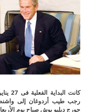
رجب طيب أردوغان إلى واشنطن، 
جورج دبليو بوش صباح يوم الأربعاء 28يناير من نفس العا