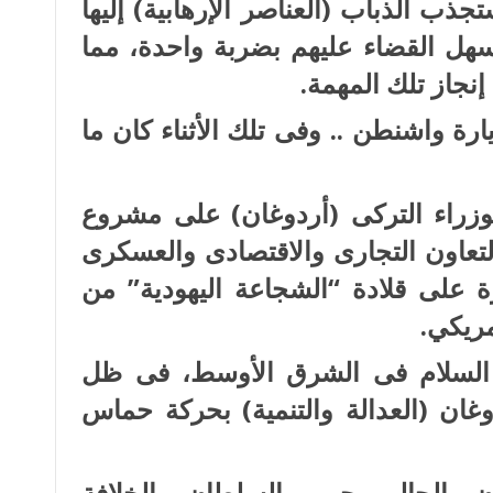
ذب الذباب (العناصر الإرهابية) إليها
هل القضاء عليهم بضربة واحدة، مما
نجاز تلك المهمة.
رة واشنطن .. وفى تلك الأثناء كان ما
وزراء التركى (أردوغان) على مشروع
تعاون التجارى والاقتصادى والعسكرى
 على قلادة “الشجاعة اليهودية” من
مريكي.
 السلام فى الشرق الأوسط، فى ظل
غان (العدالة والتنمية) بحركة حماس
ن، الحالم بحريم السلطان والخلافة