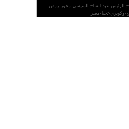
اح-الرئيس-عبد-الفتاح-السيسي-محور-روض-
ج-وكوبري-تحيا-مصر