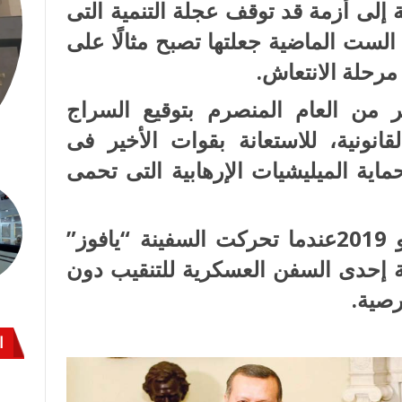
 إلى أزمة قد توقف عجلة التنمية التى
 الست الماضية جعلتها تصبح مثالًا على
 مرحلة الانتعاش.
ر من العام المنصرم بتوقيع السراج
انونية، للاستعانة بقوات الأخير فى
اية الميليشيات الإرهابية التى تحمى
كما أنها لم تكن بنهاية شهر يونيو 2019عندما تحركت السفينة “يافوز”
قة إحدى السفن العسكرية للتنقيب دون
رصية.
ا