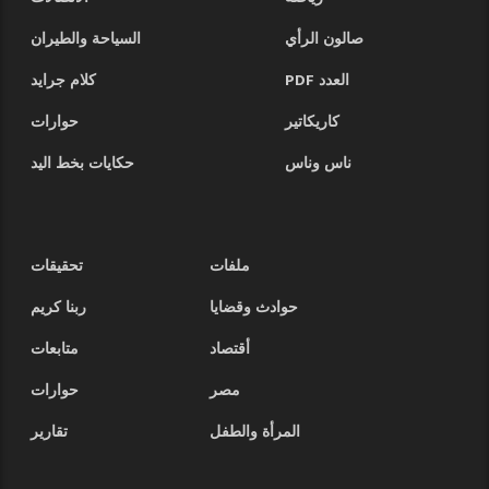
صالون الرأي
السياحة والطيران
العدد PDF
كلام جرايد
كاريكاتير
حوارات
ناس وناس
حكايات بخط اليد
ملفات
تحقيقات
حوادث وقضايا
ربنا كريم
أقتصاد
متابعات
مصر
حوارات
المرأة والطفل
تقارير