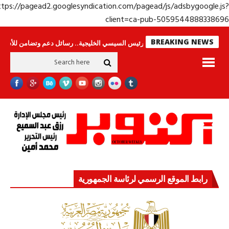
https://pagead2.googlesyndication.com/pagead/js/adsbygoogle.j
client=ca-pub-50595448883386
BREAKING NEWS
ينامون
جولة الرئيس السيسي الخليجية.. رسائل دعم وتضامن للأشقاء
جهاز مس
رابط الموقع الرسمي لرئاسة الجمهورية