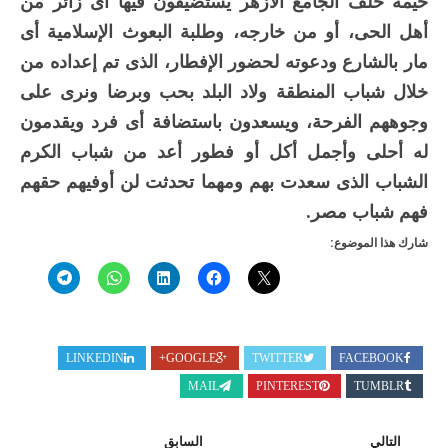
خيمة خلف الجامع الأزهر يستضيفون فيها أى زائر من
أهل الحى، أو من خارجه، وطلبة البعوث الإسلامية أى
مار بالشارع ودعوته لحضور الإفطار، الذى تم إعداده من
خلال شباب المنطقة ولاد البلد بحب وبرضا ونرى على
وجوههم الفرحة، ويسعدون باستضافة أى فرد ويقدمون
له أحلى وأجمل أكل أو فطور أعد من شباب الكرم
الشباب الذى سعدت بهم ومهما تحدثت لن أوفيهم حقهم
فهم شباب مصر.
شارك هذا الموضوع:
LINKEDIN
GOOGLE+
TWITTER
FACEBOOK
MAIL
PINTEREST
TUMBLR
التالي
السابق