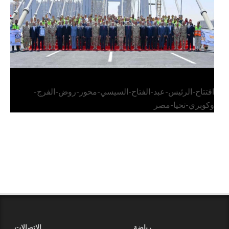
افتتاح-الرئيس-عبد-الفتاح-السيسي-محور-روض-الفرج-
وكوبري-تحيا-مصر
رياضة
الاتصالات