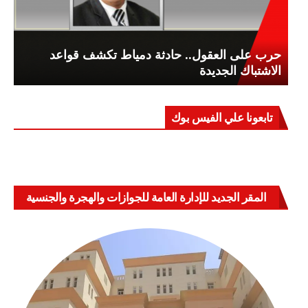
حرب على العقول.. حادثة دمياط تكشف قواعد
الاشتباك الجديدة
تابعونا علي الفيس بوك
المقر الجديد للإدارة العامة للجوازات والهجرة والجنسية
بالعباسية