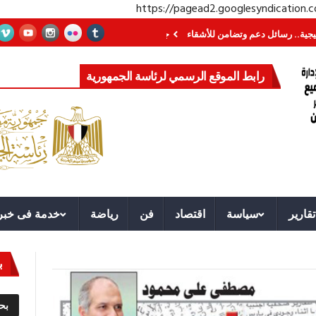
https://pagead2.googlesyndication
ل دعم وتضامن للأشقاء
جهاز مستقبل مصر نموذجا.. لماذا تُنشئ الدول كيانات تنم
رابط الموقع الرسمي لرئاسة الجمهورية
تقارير
سياسة
اقتصاد
فن
رياضة
خدمة فى خبر
ب