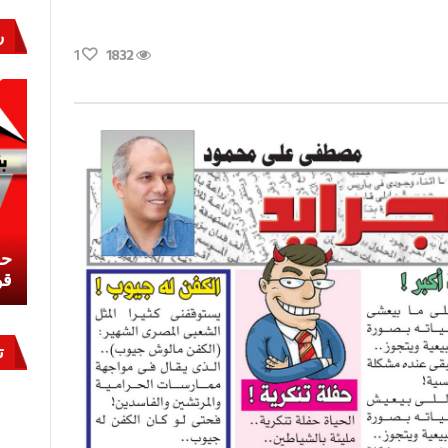
ر
1
1832
د
د
2
قة
نشئ
كيف تحمي مصر ثرواتها في الجنوب؟
حر
معركة لا تُرى.. وحراس لا ينامون
قو
ت