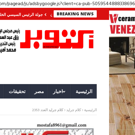
.com/pagead/js/adsbygoogle.js?client=ca-pub-5059544888338696
BREAKING NEWS
لجنوب؟ معركة لا تُرى.. وحراس لا ينامون
جولة الرئيس السيسي الخليجية.. رسائ
الرئيسية
اخبار
مصر
تحقيقات
الرئيسية
كلام جرايد
كلام جرايد العدد 2353