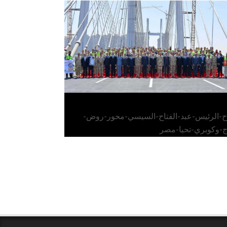
الرئيس عبد الفتاح السيسي يفتتح محور روض
الفرج وكوبري تحيا مصر
اح-الرئيس-عبد-الفتاح-السيسي-محور-روض-
ج-وكوبري-تحيا-مصر