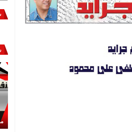
س
ر
أكتوبر «النصر» و«المجلة»
مص