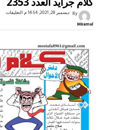
كلام جرايد العدد 2353
على
ديسمبر 28, 2021, 14:54 م
التعليقات
By
كلام
جراي
Mkamal
العد
353
مغل
صبح التخطيط خط
جهاز مستقبل مصر نموذجا.. لماذا تُ
الدول كيانات تنموية عملاقة؟