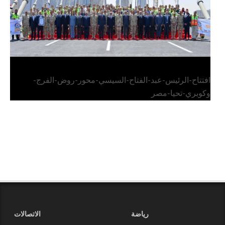
افتتاح-الرئيس-عبد-الفتاح-السيسي-محور-روض-الفرج-
وكوبري-تحيا-مصر
رياضة
الاتصالات