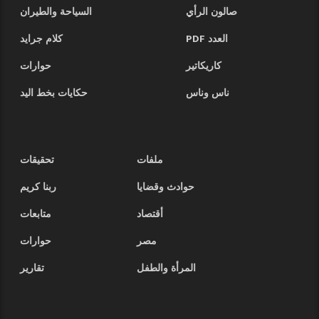
صالون الرأي
السياحة والطيران
العدد PDF
كلام جرايد
كاريكاتير
حوارات
ناس وناس
حكايات بخط اليد
ملفات
تحقيقات
حوادث وقضايا
ربنا كريم
أقتصاد
متابعات
مصر
حوارات
المرأة والطفل
تقارير