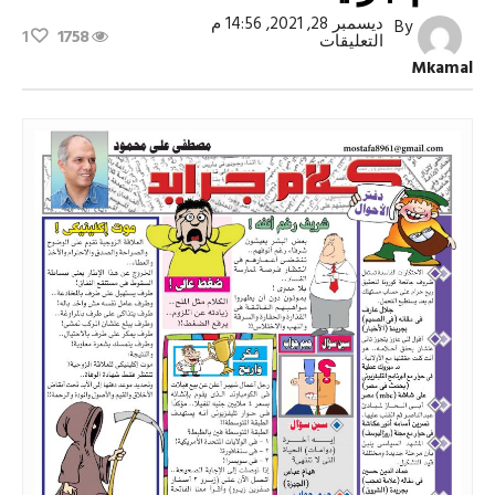
ديسمبر 28, 2021, 14:56 م
By
1
1758
على
التعليقات
كلام
Mkamal
جرايد
العدد
2354
مغلقة