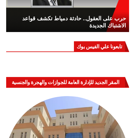
حرب على العقول.. حادثة دمياط تكشف قواعد
الاشتباك الجديدة
تابعونا علي الفيس بوك
المقر الجديد للإدارة العامة للجوازات والهجرة والجنسية
بالعباسية