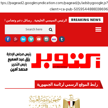
https://pagead2.googlesyndication.com/pagead/js/adsbygoogle.j
client=ca-pub-50595448883386
BREAKING NEWS
س لا ينامون
جولة الرئيس السيسي الخليجية.. رسائل دعم وتضامن للأشقاء
جه
رابط الموقع الرسمي لرئاسة الجمهورية