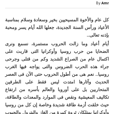
أبواب
By
Amr
2023
مغلقة
كل عام والأخوة المسيحيين بخير وسعادة وسلام بمناسبة
الأعياد ورأس السنة الجديدة، جعلها الله أيام يسر ومحبة
بإذنه تعالى..
أيام أعياد وما زالت الحروب مستمرة، نسمع ونرى
الضحايا من حرب روسيا وأوكرانيا التى قاربت على
اكتمال عام من الصراع الشديد وكم من قتلى وجرحى
جراء هذه الحرب الضروس والتى يواجه فيها الغرب
روسيا.. نعم هى من أطول الحروب حتى الآن فى العصر
الحديث وآثارها امتدت ليس فقط على الطرفين
المتحاربين بل على أوروبا والعالم بأسره من ارتفاع
تكاليف المعيشية ونقص فى الموارد والمعدات والطاقة،
حيث خلقت أزمة طاقة شديدة وخاصة إن كل من روسيا
وأوكرانيا يمتلكان ثروة كبيرة من الغاز والبترول والحبوب