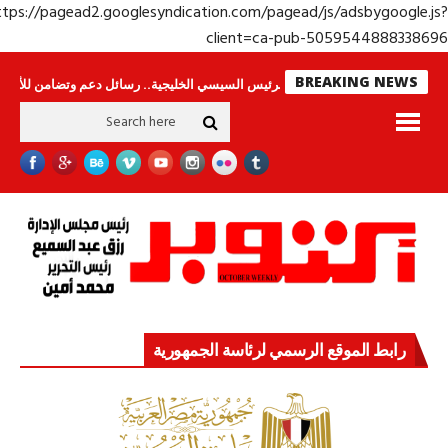
https://pagead2.googlesyndication.com/pagead/js/adsbygoogle.j
client=ca-pub-50595448883386
BREAKING NEWS
 ينامون
جولة الرئيس السيسي الخليجية.. رسائل دعم وتضامن للأشقاء
جهاز م
رابط الموقع الرسمي لرئاسة الجمهورية