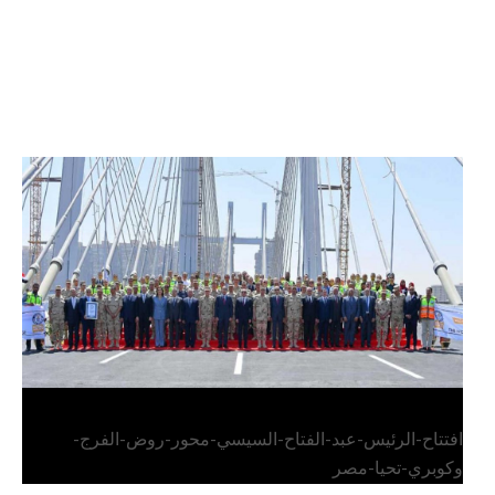
الرئيس عبد الفتاح السيسي يفتتح محور روض الفرج
وكوبري تحيا مصر
افتتاح-الرئيس-عبد-الفتاح-السيسي-محور-روض-الفرج-
وكوبري-تحيا-مصر