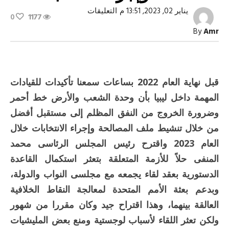
على
يناير 02, 2023, 13:51 م
التعليقات
0
1177
ليبيا
ترفض
By
Amr
التقسيم
ودعوات
للمصالحة
وإجراء
الانتخابات
مغلقة
قبل نهاية العام 2022 بساعات سمعنا تأكيدات للقيادات
المهمة داخل ليبيا بأن وحدة الشعب والأرض خط أحمر
وضرورة الخروج من النفق المظلم إلى مستقبل أفضل
من خلال تنشيط ملف المصالحة وإجراء الانتخابات خلال
العام 2023 واقترح رئيس المجلس الرئاسى محمد
المنفى حلاً للأزمة المتعلقة بتعثر استكمال القاعدة
الدستورية بعقد لقاء يجمعه مع مجلسى النواب والدولة،
وبدعم بعثة الأمم المتحدة لمعالجة النقاط الخلافية
العالقة بينهما، وهذا اقتراح جيد وكان مقررا من شهور
ولكن تعثر اللقاء لأسباب لوجستية ومنع بعض المليشيات