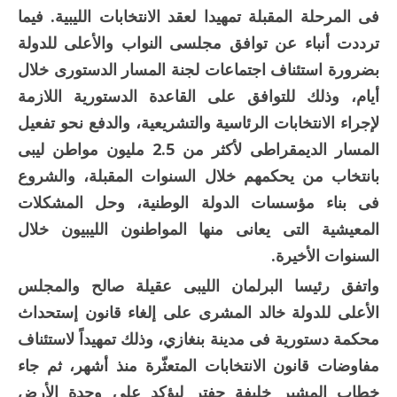
فى المرحلة المقبلة تمهيدا لعقد الانتخابات الليبية. فيما
ترددت أنباء عن توافق مجلسى النواب والأعلى للدولة
بضرورة استئناف اجتماعات لجنة المسار الدستورى خلال
أيام، وذلك للتوافق على القاعدة الدستورية اللازمة
لإجراء الانتخابات الرئاسية والتشريعية، والدفع نحو تفعيل
المسار الديمقراطى لأكثر من 2.5 مليون مواطن ليبى
بانتخاب من يحكمهم خلال السنوات المقبلة، والشروع
فى بناء مؤسسات الدولة الوطنية، وحل المشكلات
المعيشية التى يعانى منها المواطنون الليبيون خلال
السنوات الأخيرة.
واتفق رئيسا البرلمان الليبى عقيلة صالح والمجلس
الأعلى للدولة خالد المشرى على إلغاء قانون إستحداث
محكمة دستورية فى مدينة بنغازي، وذلك تمهيداً لاستئناف
مفاوضات قانون الانتخابات المتعثّرة منذ أشهر، ثم جاء
خطاب المشير خليفة حفتر ليؤكد على وحدة الأرض