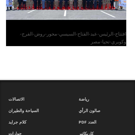
افتتاح-الرئيس-عبد-الفتاح-السيسي-محور-روض-الفرج-
وكوبري-تحيا-مصر
رياضة
الاتصالات
صالون الرأي
السياحة والطيران
العدد PDF
كلام جرايد
كاريكاتير
حوارات