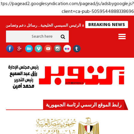
https://pagead2.googlesyndication.com/pagead/js/adsbygoogle.j
client=ca-pub-50595448883386
BREAKING NEWS
س لا ينامون
جولة الرئيس السيسي الخليجية.. رسائل دعم وتضامن للأشقاء
جه
رابط الموقع الرسمي لرئاسة الجمهورية