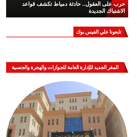
حرب على العقول.. حادثة دمياط تكشف قواعد
الاشتباك الجديدة
تابعونا علي الفيس بوك
المقر الجديد للإدارة العامة للجوازات والهجرة والجنسية
بالعباسية