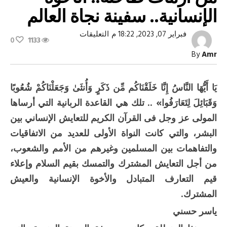
الإنسانية.. سفينة نجاة العالم
على
فبراير 07, 2023, 18:22 م
التعليقات
0
1133
في
وقت
By
Amr
تعاني
فيه
البشرية
من
يَا أَيُّهَا النَّاسُ إِنَّا خَلَقْنَاكُم مِّن ذَكَرٍ وَأُنثَىٰ وَجَعَلْنَاكُمْ شُعُوبًا
أزمات
طاحنة..
وَقَبَائِلَ لِتَعَارَفُوا» .. تلك هي القاعدة الربانية التي أرساها
الأخوة
الإنسانية..
المولى عز وجل فى القرآن الكريم للتعايش الإنساني بين
سفينة
نجاة
البشر، والتي كانت النواة الأولى للعديد من الاتفاقيات
العالم
مغلقة
والتفاهمات بين المسلمين وغيرهم من الأمم والشعوب،
من أجل التعايش المشترك والتمسك بقيم السلام وإعلاء
قيم التعارف المتبادل والأخوة الإنسانية والعيش
المشترك.
ياسر حسني