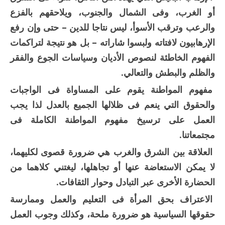
أو الغرب، وفى الشمال والجنوب، ويلاحقهم بالفزع
والرعب وترقب الأسوأ، ليس نتاجا للدين – حتى وإن رفع
الإرهابيون لافتاته ولبسوا شاراته – بل هو نتيجة لتراكمات
الفهوم الخاطئة لنصوص الأديان وسياسات الجوع والفقر
والظلم والبطش والتعالي.
مفهوم المواطنة يقوم على المساواة فى الواجبات
والحقوق التي ينعم فى ظلالها الجميع بالعدل لذا يجب
العمل على ترسيخ مفهوم المواطنة الكاملة فى
مجتمعاتنا.
العلاقة بين الشرق والغرب هي ضرورة قصوى لكليهما،
لا يمكن الاستعاضة عنها أو تجاهلها، ليغتني كلاهما من
الحضارة الأخرى عبر التبادل وحوار الثقافات.
الاعتراف بحق المرأة فى التعليم والعمل وممارسة
حقوقها السياسية هو ضرورة ملحة، وكذلك وجوب العمل