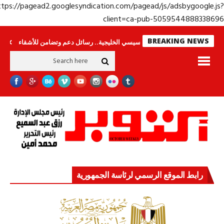
https://pagead2.googlesyndication.com/pagead/js/adsbygoogle.j
client=ca-pub-50595448883386
BREAKING NEWS
جولة الرئيس السيسي الخليجية.. رسائل دعم وتضامن للأشقاء
جهاز مستقبل مصر ن
رابط الموقع الرسمي لرئاسة الجمهورية