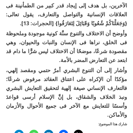
الآخرين، بل هدف إلى إيجاد قدر كبير من الطمأنينة فى
العلاقات الإنسانية والتواصل والتعارف، يقول تعالى:
{وَجَعَلْنَاكُمْ شُعُوبًا وَقَبَائِلَ لِتَعَارَفُوا} [الحجرات: 13].
وأوضح أن الاختلاف والتنوع سنَّة كونية موجودة وملحوظة
فى الخلق، نراها فى الإنسان والنبات والحيوان، وهي
مقصودة شرعًا، موضحًا أن الاختلاف ليس شرًّا ما دام قد
ابتعد عن التعارض المضر بالأمة.
وأشار إلى أن التنوع البشري أمرٌ حتمي ومقصد إلهي،
مؤكدًا أن الإكراه على اعتناق العقائد مرفوض شرعًا؛
فالتعارف الإنساني صيغة إلهية لتحقيق التعايش البشري
ونبذ الخلاف والشقاق، بل إنَّ الإسلام أرسى قواعدَ
وأسسًا للتعايش مع الآخر فى جميع الأحوال والأزمان
والأماكن.
شارك هذا الموضوع: