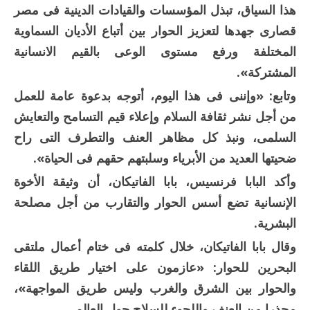
هذا السياق، تبذل المؤسسات والقيادات الدينية فى مصر
قصارى جهدها لتعزيز الحوار بين أتباع الأديان السماوية
المختلفة ورفع مستوى الوعى بالقيم الانسانية
المشتركة».
وتابع: «وإننى فى هذا اليوم، أتوجه بدعوة عامة للعمل
من أجل نشر ثقافة السلام وإعلاء قيم التسامح والتعايش
السلمى، ونبذ كل مظاهر العنف والتطرف التى راح
ضحيتها العديد من الأبرياء وسلبتهم حقهم فى الحياة».
وأكد البابا فرنسيس، بابا الفاتيكان، أن وثيقة الأخوة
الإنسانية تضع أسس الحوار والتقارب من أجل مصلحة
البشرية.
وقال بابا الفاتيكان، خلال كلمته فى ختام أعمال ملتقى
البحرين للحوار: «عازمون على اختيار طريق اللقاء
والحوار بين الشرق والغرب وليس طريق المواجهة»،
محذرا من العنف واللجوء للسلاح حول العالم.