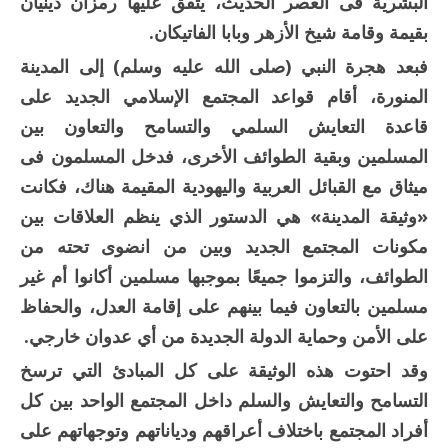
البشرية فى العصر الحديث، يتفق عليها رمزان دينيان
بقيمة وقامة شيخ الأزهر وبابا الفاتيكان.
فبعد هجرة النبي (صلى الله عليه وسلم) إلى المدينة
المنورة، أقام قواعد المجتمع الإسلامي الجديد على
قاعدة التعايش السلمي والتسامح والتعاون بين
المسلمين وبقية الطوائف الأخرى، فدخل المسلمون فى
ميثاق مع القبائل العربية واليهودية المقيمة هناك، فكانت
«وثيقة المدينة» هي الدستور الذي ينظم العلاقات بين
مكونات المجتمع الجديد وبين من انضوى تحته من
الطوائف، والتزموا جميعًا بموجبها مسلمين أكانوا أم غير
مسلمين بالتعاون فيما بينهم على إقامة العدل، والحفاظ
على الأمن وحماية الدولة الجديدة من أي عدوان خارجي.
وقد احتوت هذه الوثيقة على كل المبادئ التي ترسخ
التسامح والتعايش والسلم داخل المجتمع الواحد بين كل
أفراد المجتمع باختلاف أعراقهم ودياناتهم وتوجهاتهم على