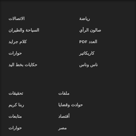
رياضة
الاتصالات
صالون الرأي
السياحة والطيران
العدد PDF
كلام جرايد
كاريكاتير
حوارات
ناس وناس
حكايات بخط اليد
ملفات
تحقيقات
حوادث وقضايا
ربنا كريم
أقتصاد
متابعات
مصر
حوارات