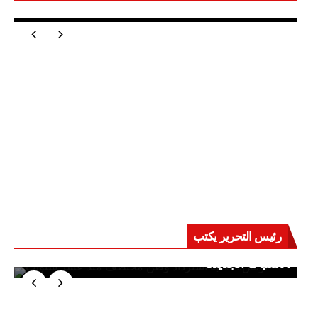
مصر تعيد للعالم اتزانه
رئيس التحرير يكتب
حرب على العقول.. حادثة دمياط تكشف قواعد
الاشتباك الجديدة