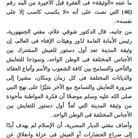
ما عنته «الوثيقة» فى الفقرة قبل الأخيرة من البند رقم
(46) التي نصت على أنه «لا يكسب كاسب إلا على
نفسه».
من جانبه، قال الدكتور شوقي علام، مفتي الجمهورية،
رئيس الأمانة العامة لدُور وهيئات الإفتاء فى العالم، إن
وثيقة المدينة تعد أول دستور للعيش المشترك بين
الأجناس المختلفة فى الوطن الواحد، ونموذجا للتعايش
والتآخي والتسامح بين كافة الشعوب والأمم وأتباع العقائد
والديانات المختلفة فى كل زمان ومكان، مشيرا إلى
ضرورة التعايش والتسامح مع الآخر سَيْرًا على نهج النبي
صلى الله عليه وسلم موضحًا أن فكرة المواطنة مأخوذة
من وثيقة المدينة التي تُعدُّ أول دستور للتعايش بين
الأجناس المختلفة فى الوطن الواحد.
وأضاف مفتي الديار المصرية، أن الإسلام لم يهدف أبدًا
إلى صراع الحضارات أو العيش فى عزلة وانغلاق عن