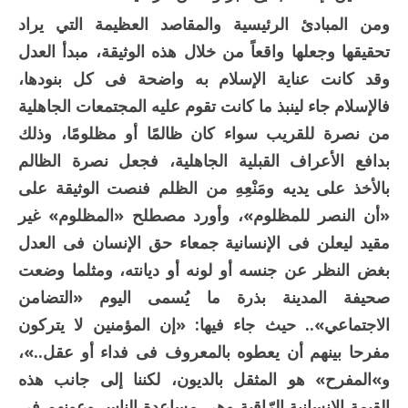
ومن المبادئ الرئيسية والمقاصد العظيمة التي يراد
تحقيقها وجعلها واقعاً من خلال هذه الوثيقة، مبدأ العدل
وقد كانت عناية الإسلام به واضحة فى كل بنودها،
فالإسلام جاء لينبذ ما كانت تقوم عليه المجتمعات الجاهلية
من نصرة للقريب سواء كان ظالمًا أو مظلومًا، وذلك
بدافع الأعراف القبلية الجاهلية، فجعل نصرة الظالم
بالأخذ على يديه ومَنْعِهِ من الظلم فنصت الوثيقة على
«أن النصر للمظلوم»، وأورد مصطلح «المظلوم» غير
مقيد ليعلن فى الإنسانية جمعاء حق الإنسان فى العدل
بغض النظر عن جنسه أو لونه أو ديانته، ومثلما وضعت
صحيفة المدينة بذرة ما يُسمى اليوم «التضامن
الاجتماعي».. حيث جاء فيها: «إن المؤمنين لا يتركون
مفرحا بينهم أن يعطوه بالمعروف فى فداء أو عقل..»،
و»المفرح» هو المثقل بالديون، لكننا إلى جانب هذه
القيمة الإنسانية الرّاقية وهي مساعدة الناس وعونهم فى