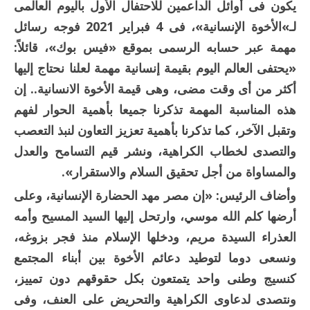
يكون فى أوائل الداعمين للاحتفال الأول باليوم العالمى
لـ»الأخوة الإنسانية»، فى 4 فبراير 2021 فوجه رسائل
مهمة عبر حسابه الرسمى بموقع «فيس بوك»، قائلاً:
«يحتفى العالم اليوم بقيمة إنسانية مهمة لعلنا نحتاج إليها
أكثر من أى وقت مضى، وهى قيمة الأخوة الانسانية.. إن
هذه المناسبة المهمة تذكرنا جميعا بأهمية الحوار لفهم
وتقبل الآخر، كما تذكرنا بأهمية تعزيز التعاون لنبذ التعصب
والتصدى لخطاب الكراهية، ونشر قيم التسامح والعدل
والمساواة من أجل تحقيق السلام والاستقرار».
وأضاف الرئيس: «إن مصر مهد الحضارة الإنسانية، وعلى
أرضها كلم الله موسي، وارتحل إليها السيد المسيح وأمه
العذراء السيدة مريم، ودخلها الإسلام منذ فجر بزوغه،
ونسعى دوما لتوطيد دعائم الأخوة بين أبناء المجتمع
كنسيج وطنى واحد يتمتعون بكل حقوقهم دون تمييز،
ونتصدى لدعاوى الكراهية والتحريض على العنف، وفى