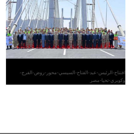
الرئيس عبد الفتاح السيسي يفتتح محور روض الفرج
وكوبري تحيا مصر
افتتاح-الرئيس-عبد-الفتاح-السيسي-محور-روض-الفرج-
وكوبري-تحيا-مصر