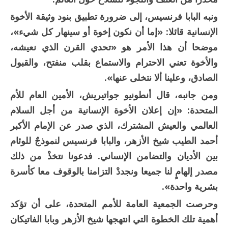
ونبه البابا فرنسيس، إلى ضرورة تطبيق بنود وثيقة الأخوة
الإنسانية قائلا: «إما أن نكون إخوة أو سينهار كل شيء»،
موضحا أن هذا الأمر هو «تحدي القرن الذي نعيشه،
والأخوة تعني الاحترام والاستماع بقلب منفتح، والقبول
الصادق، وعلينا ألا نتخلى عنها».
ومن جانبه، قال أنطونيو جواتيريش، الأمين العام للأم
المتحدة: «إن إعلان الأخوة الإنسانية من أجل السلام
العالمي والعيش المشترك، الذي صدر عن الإمام الأكبر
أحمد الطيب شيخ الأزهر، والبابا فرنسيس لنموذجٌ للوئام
بين الأديان والتضامن الإنساني. فدعونا نتخذْ من ذلك
مصدر إلهامٍ لنا جميعا ونجددْ التزامنا بالوقوف معا كأسرة
بشرية واحدة».
وحرصت الجمعية العامة للأمم المتحدة، على أن تؤكد
أهمية تلك الخطوة التي انتهجها شيخ الأزهر وبابا الفاتيكان