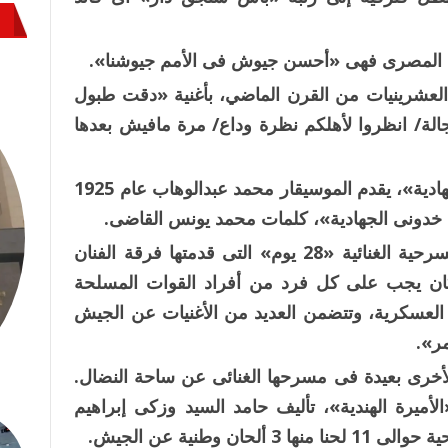
يش المصرى فهى «أحسن جيوش فى الأمم جيوشنا».
عشرينيات من القرن الماضي، بأغنية «دقت طبول
الة/ انظروا لأهلكم نظرة وداع/ مرة مافيش بعدها
ولحث الشعب على الذهاب إلى الجيش «الجهادية»، يقدم الموسيقار محمد عبدالوهاب عام 1925
ا خدونى الجهادية»، كلمات محمد يونس القاضى.
وفى عام 1926 لحن الشيخ زكريا أحمد المسرحية الغنائية «28 يوم» التى قدمتها فرقة الفنان
كان يجب على كل فرد من أفراد القوات المسلحة
ية العسكرية، وتتضمن العديد من الأغنيات عن الجيش
ر».
أخرى بعيدة فى مسرحها الغنائى عن ساحة النضال.
نائية «الأميرة الهندية»، تأليف حامد السيد وزكى إبراهيم
 وطنية عن الجيش.