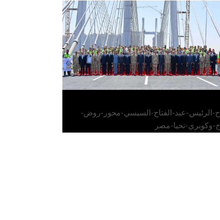
الرئيس عبد الفتاح السيسي يفتتح محور روض
الفرج وكوبري تحيا مصر
اح-الرئيس-عبد-الفتاح-السيسي-محور-روض-
ج-وكوبري-تحيا-مصر