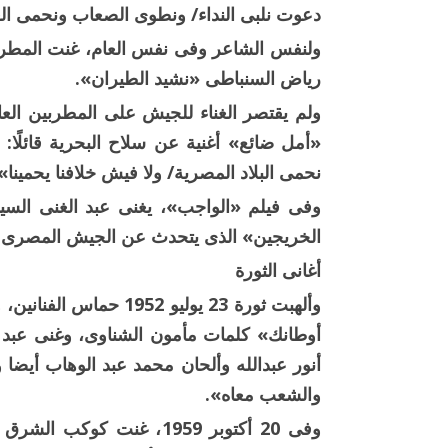
دعوت نلبى النداء/ ونطوى الصعاب ونحمى ال
ولنفس الشاعر وفى نفس العام، غنت المطربة
رياض السنباطى «نشيد الطيران».
ولم يقتصر الغناء للجيش على المطربين ال
«أمل ضائع» أغنية عن سلاح البحرية قائلًا: «
نحمى البلاد المصرية/ ولا فيش خلافنا يحمينا»
وفى فيلم «الواجب»، يغنى عبد الغنى السي
الخريجين» الذى يتحدث عن الجيش المصرى ا
أغانى الثورة
وألهبت ثورة 23 يوليو 2
أوطانك» كلمات مأمون الشناوى، وغنى عبد الح
أنور عبدالله وألحان محمد عبد الوهاب أيضا و
والشعب معاه».
وفى 20 أكتوبر 1959، غنت 