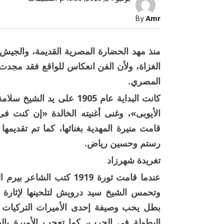
في
ذكرى
By
Amr
ثورة
يوليو..
المصريون
يغنون:
منذ مهد الحضارة المصرية القديمة، والجي
أعظم
جيوش
الغزاة‏، ولأن الفن انعكاس للواقع فقد مجدت
في
الأمم
المصري.
جيوشنا
مغلقة
كانت البداية عام 1905 على
الأيوبى»، وغنى أغنيته الخالدة «إن كنت ف
قامت منيرة المهدية بغنائها، كما تم تقديم
صبح التخطيط خط
جهاز مستقبل مصر نموذجا.. لماذا تُ
الدول كيانات تنموية عملاقة؟
رستم وحسين رياض.
تغريدة شهرزاد
عندما قامت ثورة 1919 كتب 
وتحمس الشيخ سيد درويش لتلحينها لإثارة
بطل يحب وصيفة إحدى الأميرات التركيات 
البطولة فى الحرب، كما تعجب الأميرة با