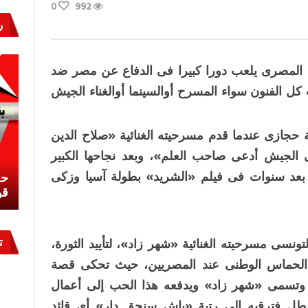
0
992
ر
ش المصرى يلعب دورا كبيرا فى الدفاع عن مصر ضد
 كل الفنون سواء المسرح أوالسينما أوالغناء الجيش
 يد الشيخ سلامة حجازى عندما قدم مسرحيته الغنائية «صلاح الدين
ى الجيش أدعى صاحب العلم»، وبعد نجاحها الكبير
ها بعد سنوات فى فيلم «الشريد» بطولة آسيا وزكى
نشئ
كيف تحمي مصر ثرواتها في الجنوب؟
حر
معركة لا تُرى.. وحراس لا ينامون
قو
ت
الشاعر بيرم التونسى مسرحيته الغنائية «شهر زاد»، لتأييد الثورة،
 الحماس الوطنى عند المصريين، حيث تحكى قصة
وتسمى «شهر زاد» ويدفعه هذا الحب إلى أعمال
لبطل فترقيه إلى رتبة «باش سنجق دار» أى قائد