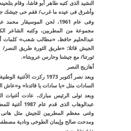
النشيد الذى كتبه طاهر أبو فاشا، وقام بتل
وأشرق فى عيده ما غرب/ فقم حى جيشك جي
وفى عام 1961، لحن الموسيقار 
مجموعة من المطربين، وكتبه الشاعر الكب
عبدالحليم حافظ، «مطالب شعب» كلمات أحم
الجيش قائلا: «طريق الثورة طريق النصر/
ثورتنا/ مع جيشنا وحارس عروبتنا».
أهازيج النصر
وبعد نصر أكتوبر 1973 ركزت 
السادات مثل «يا سادات يا قائدنا» و«عاش 
وبعد تولى الرئيس مبارك، عادت أغنيات ال
عبدالوهاب الذى 
وغنى معظم المطربين للجيش مثل هانى 
ومدحت صالح وإيمان الطوخى ونادية مصطفى
شارك هذا الموضوع: