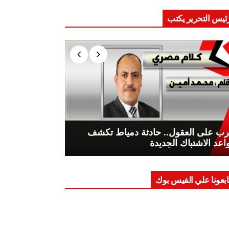
ئيس التحرير يكتب
ب على العقول.. حادثة دمياط تكشف
اعد الاشتباك الجديدة
ابعونا علي الفيس بوك