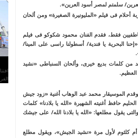
عرين/ سلمتم لمصر أسود العرين».
 أحلام فى فيلم «المليونيرة الصغيرة» ومن ألحان
عاطفيين فقط، فقدم الفنان محمود شكوكو فى فيلم
إحنا البحرية يا فندية/ أسطولنا راسى على المينا/
.
د من كلمات بديع خيرى، وألحان السنباطى «نشيد
افتت
لعظيم.
الفر
195 حماس الفنانين، وقدم الموسيقار محمد عبد الوهاب أغنية «زود جيش
ليم حافظ أغنيته الشهيرة «الله يا بلادنا» كلمات
التى يقول مطلعها: «الله يا بلادنا الله/ على جيشك
كوكب الشرق أم كلثوم لأول مرة «نشيد الجيش»، ويقول مطلع