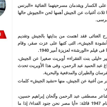
لى الكسار ويقدمان مسرحيتهما الغنائية «البرنس
لحنا وكان من بينها ثلاث أغنيات عن الجيش أهمها لحن «الجيوش حالها
مرسى.
ا
ح الغنائى فقد اهتمت من بدايتها بالجيش وتقديم
«أنشودة الجيش»، التى كتبها على عزت صقر، وقام
ى فيلم «الورشة» لعزيزة أمير 1940.
194 فى فيلمه الشهير «ليلى بنت الفقراء» أوبريت صغيرا عن الجيش،
اغ عبد الحميد عبد الرحمن، وفى هذا الأوبريت تحدث
سان والطيران والمدفعية والبحرية.
 فيلم «قلبى وسيفى»، إنتاج 1947 أكثر من أغنية عن الجيش، منها «نشيد الجيش» كلمات
.
اعر مصطفى عبد الرحمن وألحان إبراهيم حسين،
تحية للجيش فى فيلم «التضحية الكبرى» عام 1947 قائلة: «أيا مصر نحن جنود الفداء/ إذا ما