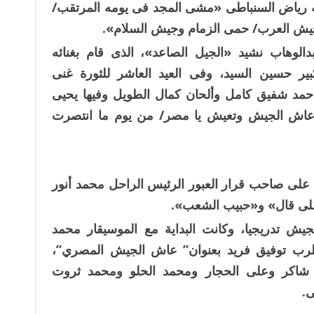
حينه رياض السنباطى «مشى المجد فى يومه المرتقب/
ش العرب/ حمى الزمام وجيش السلام».
محمد عبدالوهاب نشيد «الجيل الصاعد»، الذى قام بغنائه
ير حسين السيد، وفى العيد العاشر للثورة غنى
د شفيق كامل وألحان كمال الطويل وفيها يحيى
 عاش الجيش وتعيش يا مصر/ من يوم ما انتصرت
الأغنية الوطنية على صاحب قرار العبور الرئيس الراحل محمد أنور
اللى قال» و«حبيب الشعب».
جيش تدريجيا، وكانت البداية مع الموسيقار محمد
قدم عام 1987 أغنية للمطرب توفيق فريد بعنوان” عاش الجيش المصري”،
شاكر وعلى الحجار ومحمد الحلو ومحمد ثروت
.