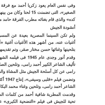
وفى نفس العام يعود زكريا أحمد مع فرقة ع
الصغير»، التى تضمنت 15 
كده» والذى قام بغنائه مطرب الفرقة حامد 
أنشودة الجيش
ولم تكن السينما المصرية بعيدة عن المسر
أغنيات عنه، من أشهر هذه الأغنيات أغنية 
بتلحينها وغنائها حسن مختار صقر، وتم تقديمها ف
وقدم أنور وجدى عام 5
تأليف الشاعر الكبير أحمد رامى، وتلحين الص
رامى عن كل أسلحة الجيش مثل المشاة والفر
وتضمن
الشاعر أحمد رامى، وتلحين وغناء محمد البكار
وقدمت المطربة شافية أحمد من كلمات الش