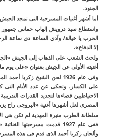
الجنود.
أما أشهر أغنيات المسرحية التى تمجد الج
واستطاع سيد درويش إلهاب حماس جمهور ال
الحرب يا خيالة/ وآدى الساعة دى ساعة الرج
إلا الدفاع».
أغنيته الأولى عن الجيش بعنوان «على يوم م
على الكسار، وتحكى عن عدد الأيام التى 
الاحتياطيين قضاءها لتجديد القدرات التدريب
المصرى لعل أشهرها أغنية «البروجى راح يزم
سلطانة الطرب منيرة المهدية لم تكن هى ال
ففى عام 1927 قدمت مسرحيتها الغ
وألحان زكريا أحمد الذى قدم فى هذه المسرحية حوالى 11 لحنا منها 3 ألحان