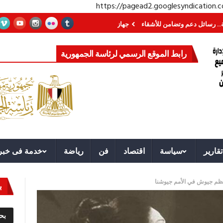
https://pagead2.googlesyndication
عم وتضامن للأشقاء
جهاز مستقبل مصر نموذجا.. لماذا تُنشئ الدول كيانات تنموية 
رابط الموقع الرسمي لرئاسة الجمهورية
تقارير
سياسة
اقتصاد
فن
رياضة
خدمة فى خبر
أعظم جيوش في الأمم جيوشنا
ب