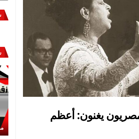
س
ر
لمصريون يغنون: أعظم
أكتوبر «النصر» و«المجلة»
مص