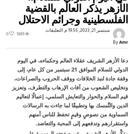
الأزهر يذكر العالم بالقضية
الفلسطينية وجرائم الاحتلال
على
سبتمبر 21, 2023, 19:55 م
التعليقات
0
1301
في
اليوم
By
Amr
الدولي
للسلام..
الأزهر
يذكر
دعا الأزهر الشريف عقلاء العالم وحكماءه، في اليوم
العالم
بالقضية
الدولي للسلام الموافق 21 سبتمبر من كل عام، إلى
الفلسطينية
وجرائم
وقفة جادة لنبذ الخلافات ووقف ‏الحروب والصراعات،
الاحتلال
وتخليص الشعوب من آفات الإرهاب والتطرف، وتعزيز
مغلقة
قيم السلام ‏والحوار والتعايش السلمي، إعمالًا لتعاليم
الدين والتَّمسك بها وتطبيقًا لما جاءت به الرسالات
السماوية من ‏نصوصٍ وقيمٍ تحفظ للناس أمنهم
واستقرارهم وتدفعهم إلى المحبة والتعاضد.
وذكَّر الأزهر الشريف، عبر صفحته الرسمية على