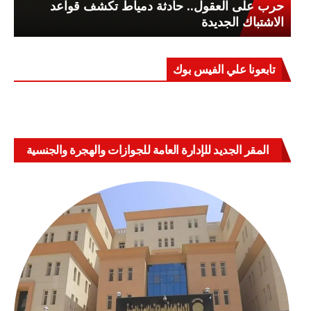
حرب على العقول.. حادثة دمياط تكشف قواعد
الاشتباك الجديدة
تابعونا علي الفيس بوك
المقر الجديد للإدارة العامة للجوازات والهجرة والجنسية
بالعباسية