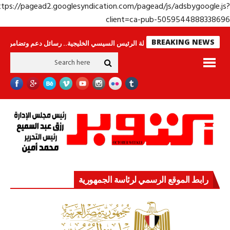
https://pagead2.googlesyndication.com/pagead/js/adsbygoogle.j
client=ca-pub-50595448883386
BREAKING NEWS
 لا ينامون
جولة الرئيس السيسي الخليجية.. رسائل دعم وتضامن للأشقاء
جه
رابط الموقع الرسمي لرئاسة الجمهورية