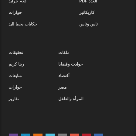
العدد PDF
كلام جرايد
كاريكاتير
حوارات
ناس وناس
حكايات بخط اليد
ملفات
تحقيقات
حوادث وقضايا
ربنا كريم
أقتصاد
متابعات
مصر
حوارات
المرأة والطفل
تقارير