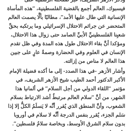
فيسبوك، العالم أجمع بالقضية الفلسطينية، “هذه ‏المأساة
الإنسانية التي طال عليها الأمد”، مطالبًا بألَّا يصمت العالم
المتحضر عن جرائم الاحتلال الإسرائيلي وما ‏يرتكبه بحقِّ
شعبِنا الفلسطينيِّ الأبيِّ الصامد حتى زوال هذا الاحتلال،
ومؤكدا أنَّ بقاء الاحتلال طول هذه المدة ‏وفي ظل تقدم
الإنسان في العلوم وفي الحضارة وصمةُ عارٍ على جبين
هذا العالم لا مناص من إزالته.
وأشار الأزهر -في هذا الصدد- إلى ما أكده فضيلة الإمام
الأكبر الدكتور أحمد الطيب شيخ الأزهر الشريف، في
‏مؤتمر “اللقاء الدولي من أجل السلام” في ألمانيا هذا
الشهر، من أنَّ “سلام العالم مرتبطٌ أشد الارتباط بسلام
‏الشعوب، وأنَّ المنطق الذي يُقرر ‏أنَّه لا يَسلَمُ الكلُّ إلا إذا
سَلم الجزء، يُقرر بنفس الدرجة أنَّه لا سلام في ‏‏أوروبا
بدون سلام الشرق الأوسط، وبخاصة سلامُ فلسطين”.