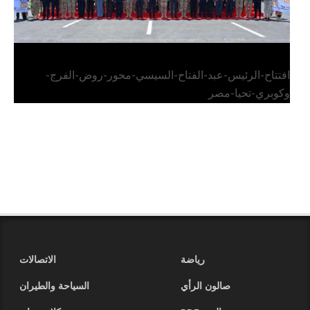
افتتاح-الرئيس-عبد-الفتاح-السيسي-محور-روض-الفرج-
وكوبري-تحيا-مصر
رياضة
الاتصالات
صالون الرأي
السياحة والطيران