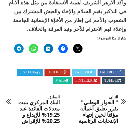
وأكد الأزهر الشريف أهمية ‏الاستفادة من مِثل هذه الأيام
في التذكير بقيم السلام والإخاء والعيش المشترك بين
الشعوب والأمم في إطار ‏من الأخوَّة الإنسانية الجامعة
وإعلاء قيم الاحترام للآخر ونبذ الفرقة والخلاف.‏
شارك هذا الموضوع:
LINKEDIN
GOOGLE+
TWITTER
FACEBOOK
MAIL
PINTEREST
TUMBLR
التالي
السابق
" الحوار الوطني"
البنك المركزي يثبت
يقرر تعليق أعماله
معدلات الفائدة عند
مؤقتا لحين إنتهاء
19.25% للإيداع و
الإنتخابات الرئاسية
20.25% للإقراض