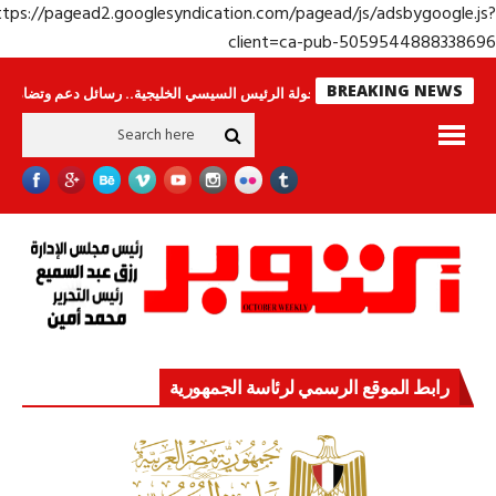
https://pagead2.googlesyndication.com/pagead/js/adsbygoogle.j
client=ca-pub-50595448883386
BREAKING NEWS
حراس لا ينامون
جولة الرئيس السيسي الخليجية.. رسائل دعم وتضامن للأشقاء
رابط الموقع الرسمي لرئاسة الجمهورية