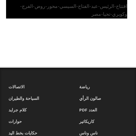
افتتاح-الرئيس-عبد-الفتاح-السيسي-محور-روض-الفرج-
وكوبري-تحيا-مصر
رياضة
الاتصالات
صالون الرأي
السياحة والطيران
العدد PDF
كلام جرايد
كاريكاتير
حوارات
ناس وناس
حكايات بخط اليد