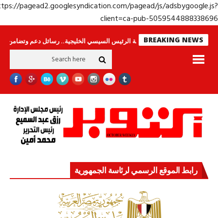
https://pagead2.googlesyndication.com/pagead/js/adsbygoogle.j
client=ca-pub-50595448883386
BREAKING NEWS
اس لا ينامون
جولة الرئيس السيسي الخليجية.. رسائل دعم وتضامن للأشقاء
ج
رابط الموقع الرسمي لرئاسة الجمهورية