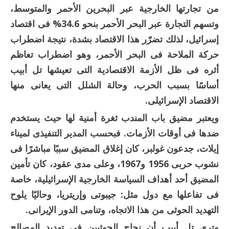
من تجارتها الخارجية عبر البحرين الأحمر والمتوسط،
وتسهم التجارة عبر البحر الأحمر بنحو 34.6% فى اقتصاد
إسرائيل، لذلك تضرّر هذا الاقتصاد بشدة، نتيجة اضطراب
حركة الملاحة فى البحر الأحمر، وهو اضطراب تعاظم
أثره فى ظل الأزمة الاقتصادية التى تعيشها تل أبيب
أساسًا بسبب الحرب، وحالة الشلل التى يعانى منها
الاقتصاد الإسرائيلى.
ويعتبر مضيق باب المندب ثغرة أمنية لها حيث يستخدم
ضدها فى أوقات الأزمات. فبحسب المدير التنفيذى لميناء
إيلات، جدعون غولبر، كان إغلاق المضيق سببًا مباشرًا فى
نشوب حربى 1956 و1967، وعلى مدى عقود، كان تأمين
المضيق أحد أهداف السياسة الخارجية الإسرائيلية، خاصة
فى تفاعلها مع دول مثل: جيبوتى وإريتريا، وحاليًا يلوح
التهديد الحوثى من هذا الاتجاه، وتنامى الدور الإيرانى.
وترى تل أبيب أن نجاح الحوثيين فى تهديد المصالح