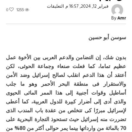
على
فبراير 12, 2024, 16:57 م
التعليقات
0
1255
مضيق
باب
By
Amr
المندب
ومواقف
تل
أبيب
سوسن أبو حسين
مغلقة
بدون شك، إن التضامن والدعم العربى بين الأخوة عمل
عظيم تماما، كما فعلت صنعاء وجماعة الحوثى، لكن
أعتقد أن هذا الدعم انقلب لصالح إسرائيل وضد الأمن
والاستقرار فى منطقة البحر الأحمر وهو ما جلب
أساطيل وقوات أجنبية إلى هذا الممر المائى الحيوى
والذى أدى إلى أضرار كبيرة للدول العربية، كما أعطى
لإسرائيل مبررًا كى تتخلص من عقدة باب المندب الذى
تضررت منه إسرائيل حيث تستحوذ التجارة البحرية على
70 بالمائة من وارداتها بينما يمر حوالى أكثر من 80% من