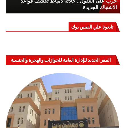
حرب على العقول.. حادثة دمياط تكشف قواعد
الاشتباك الجديدة
تابعونا علي الفيس بوك
المقر الجديد للإدارة العامة للجوازات والهجرة والجنسية
بالعباسية