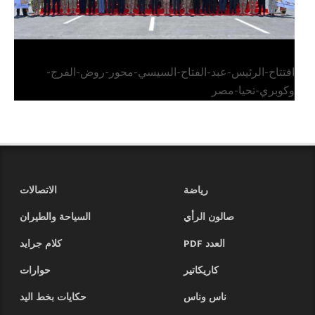
افتتاح-الرئيس-عبد-الفتاح-السيسي-محور-روض-الفرج-
وكوبري-تحيا-مصر
رياضة
الاتصالات
صالون الرأي
السياحة والطيران
العدد PDF
كلام جرايد
كاريكاتير
حوارات
ناس وناس
حكايات بخط اليد