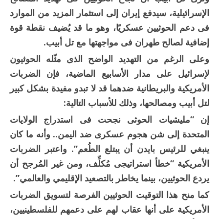
الإسرائيلية، سيدفع إيران إلى استثمار المزيد من الموارد
فى دعم الحوثيين عسكريًا، وهو ما قد يُضيف نقطة قوة
إضافية لصالح طهران فى مواجهتها مع تل أبيب.
وعلى الرغم من التهديد الواضح الذى مثّله الحوثيون
لإسرائيل على مدار الأسابيع الماضية، فإن الضربات
الأمريكية والبريطانية ضدهما قد لا تبدو مفيدة بشكل كبير
لتل أبيب ومصالحها، وذلك للأسباب التالية:
إن “مليشيات الحوثى نجحت فى استدراج الولايات
المتحدة إلى شن هجوم عسكرى ضد اليمن.. وأنه ما كان
ينبغي للرئيس بايدن أن يبتلع الطُعم”. واعتبر الضربات
الأمريكية “خطأ استراتيجى مُكلِّف، ومن غير المُرجح أن
يردع الحوثيين، بينما يخاطر بالتصعيد الإقليمي والعالمي”.
كما منح هذا التوقيت الحوثيين الفرصة لتسويق الضربات
الأمريكية على أنها عقاب لهم على دعمهم للفلسطينيين،