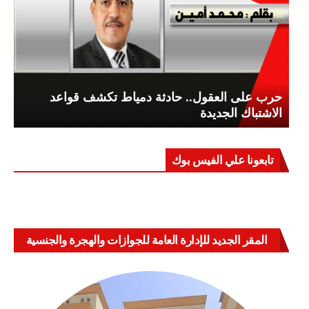
حرب على العقول.. حادثة دمياط تكشف قواعد
الاشتباك الجديدة
تابعونا علي الفيس بوك
المقر الجديد للإدارة العامة للجوازات والهجرة والجنسية
بالعباسية