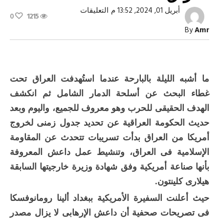
على
أبريل 01, 2024, 13:52 م
التعليقات
0
1215
هل
تخطط
By
Amr
واشنطن
للبقاء
فى
العراق؟!
مغلقة
ما أشبه الليلة بالبارحة عندما استُهدفت العراق تحت
غطاء البحث عن أسلحة الدمار الشامل ثم انكشف
الهدف الحقيقى للحرب وهو معروف للجميع، واليوم وبعد
حديث الحكومة العراقية عن تحديد جدول زمنى لخروج
أمريكا من العراق بدأت تسريبات تتحدث عن المقاومة
الإسلامية فى العراق، وتنشيط عمل داعش المعروفة
بأنها صناعة أمريكية وفق شهادة وزيرة خارجيتها السابقة
هيلارى كلينتون.
حيث أعلنت السفيرة الأمريكية ببغداد ألينا رومانوفسكا
فى تصريحات صحفية أن داعش الإرهابى لا يزال مصدر