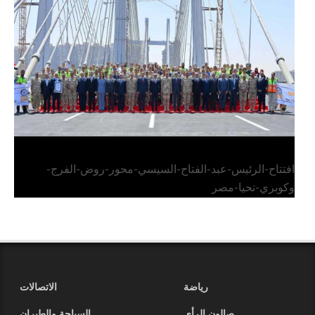
الرئيس عبد الفتاح السيسي يفتتح محور روض الفرج
وكوبري تحيا مصر
افتتاح-الرئيس-عبد-الفتاح-السيسي-محور-روض-الفرج-
وكوبري-تحيا-مصر
رياضة
الاتصالات
صالون الرأي
السياحة والطيران