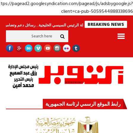
https://pagead2.googlesyndication.com/pagead/js/adsbygoogle.j
client=ca-pub-50595448883386
BREAKING NEWS
اس لا ينامون
جولة الرئيس السيسي الخليجية.. رسائل دعم وتضامن للأشقاء
ج
رابط الموقع الرسمي لرئاسة الجمهورية