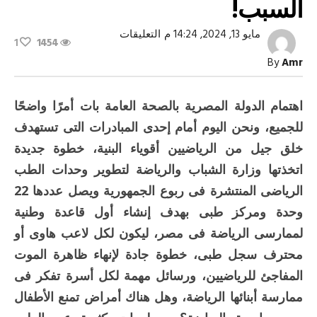
السبب!
على
مايو 13, 2024, 14:24 م
التعليقات
1
1454
الدكتور
أشرف
By
Amr
جوهر:
80%
من
وفيات
اهتمام الدولة المصرية بالصحة العامة بات أمرًا واضحًا
الرياضيين
لهذا
للجميع، ونحن اليوم أمام إحدى المبادرات التى تستهدف
السبب!
مغلقة
خلق جيل من الرياضيين أقوياء البنية، خطوة جديدة
اتخذتها وزارة الشباب والرياضة لتطوير وحدات الطب
الرياضى المنتشرة فى ربوع الجمهورية ويصل عددها 22
وحدة ومركز طبى بهدف إنشاء أول قاعدة وطنية
لممارسى الرياضة فى مصر، ليكون لكل لاعب هاوى أو
محترف سجل طبى، خطوة جادة لإنهاء ظاهرة الموت
المفاجئ للرياضيين، ورسائل مهمة لكل أسرة تفكر فى
ممارسة أبنائها الرياضة، وهل هناك أمراض تمنع الأطفال