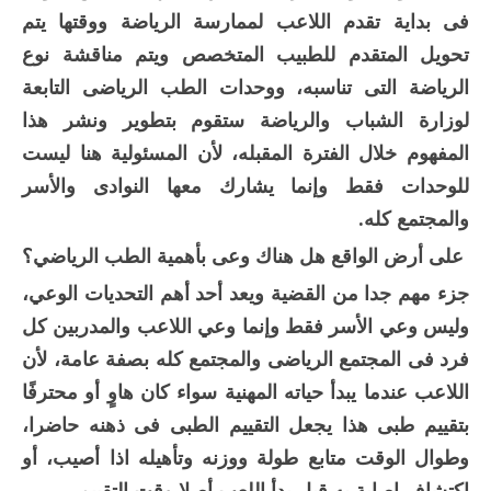
فى بداية تقدم اللاعب لممارسة الرياضة ووقتها يتم
تحويل المتقدم للطبيب المتخصص ويتم مناقشة نوع
الرياضة التى تناسبه، ووحدات الطب الرياضى التابعة
لوزارة الشباب والرياضة ستقوم بتطوير ونشر هذا
المفهوم خلال الفترة المقبله، لأن المسئولية هنا ليست
للوحدات فقط وإنما يشارك معها النوادى والأسر
والمجتمع كله.
على أرض الواقع هل هناك وعى بأهمية الطب الرياضي؟
جزء مهم جدا من القضية ويعد أحد أهم التحديات الوعي،
وليس وعي الأسر فقط وإنما وعي اللاعب والمدربين كل
فرد فى المجتمع الرياضى والمجتمع كله بصفة عامة، لأن
اللاعب عندما يبدأ حياته المهنية سواء كان هاوٍ أو محترفًا
بتقييم طبى هذا يجعل التقييم الطبى فى ذهنه حاضرا،
وطوال الوقت متابع طولة ووزنه وتأهيله اذا أصيب، أو
اكتشاف إصابة به قبل بدأ اللعب أصلا وقت التقييم.