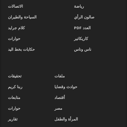
رياضة
الاتصالات
صالون الرأي
السياحة والطيران
العدد PDF
كلام جرايد
كاريكاتير
حوارات
ناس وناس
حكايات بخط اليد
ملفات
تحقيقات
حوادث وقضايا
ربنا كريم
أقتصاد
متابعات
مصر
حوارات
المرأة والطفل
تقارير