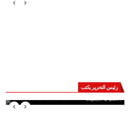
رئيس التحرير يكتب
حرب على العقول.. حادثة دمياط تكشف قواعد
الاشتباك الجديدة