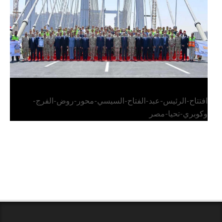
افتتاح-الرئيس-عبد-الفتاح-السيسي-محور-روض-الفرج-
وكوبري-تحيا-مصر