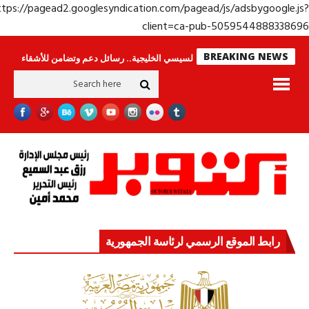
https://pagead2.googlesyndication.com/pagead/js/adsbygoogle.j
client=ca-pub-50595448883386
BREAKING NEWS
جولة الرئيس السيسي الخليجية.. رسائل دعم وتضامن للأشقاء
جهاز مستقبل مصر 
رابط الموقع الرسمي لرئاسة الجمهورية