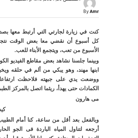
تتأثر
بالحرا
By
Amr
والرط
كالبشر
احذري
والحم
كنت في زيارة لجارتي التي أرتبط معها بصد
ليسا
مكانا
كل أسبوع أن نقضي معا بعض الوقت نتجاذ
لتخزي
الأدوي
الأسبوع من تعب، ويتجمع الأبناء للعب.
مغلقة
وبينما جلسنا نشاهد بعض مقاطع الفيديو الكوم
ابنها مهند، وهو يبكي من ألم في حلقه ويخبره
ووضعت يدي على جبهته فلاحظت ارتفاع
صبح التخطيط خط
جهاز مستقبل مصر نموذجا.. لماذا تُ
الدول كيانات تنموية عملاقة؟
الكمادات حتى يهدأ، ريثما اتصل بالمركز الط
مى هارون
كيس
وبالفعل بعد أقل من ساعة، كنا أمام الطبيب
أرجعه لتناول المياه الباردة فى الجو الح