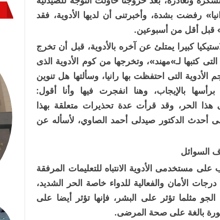
 نشكره ونغادره، بعد خروجنا حاولت التوجه للصيدلية
نيا» رفضت بشدة، وأخبرتنى أن لديها الأدوية، فقد
» قبل أقل من أسبوعين.
يكيا كبيرا يمتلئ عن آخره بالأدوية، قبل أن تخرج
التى كتبها لـ»مهند»، وتخرجها من كوم الأدوية الذى
 الأدوية التى احتفظت بها رانيا، وسألتها هل تنوين
برأسها بالإيجاب، وهنا انفجرت فيها وأنا أقول:
هذا الحر، وقد قرأت عدة تحذيرات متعلقة بهذا
ى أحدث الدكتور صيدلى أحمد الصاوي، لأسأله عن
 السوائل
على مستخدمى الأدوية الانتباه للتعليمات المرفقة
جات الأمان والفعالية للدواء خاصة الحر الشديد،
الجو مثلما تؤثر على البشر، فإنها تؤثر أيضا على
طورة بالغة على صحة المرضى.