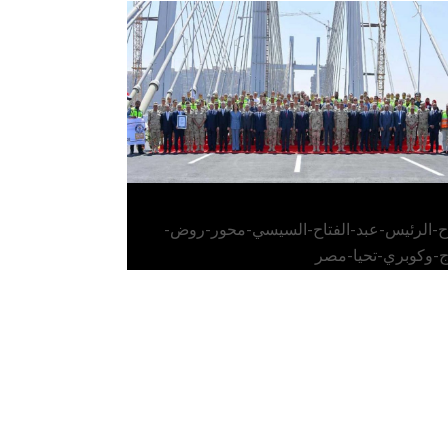
الرئيس عبد الفتاح السيسي يفتتح محور روض
الفرج وكوبري تحيا مصر
اح-الرئيس-عبد-الفتاح-السيسي-محور-روض-
ج-وكوبري-تحيا-مصر