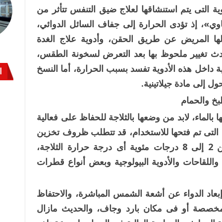
ية التى يتم استنشاقها لعلاج ضيق التنفس تتأثر من
وي»، إذ تؤدى الحرارة إلى جفاف السائل الدوائي،
ولها المريض عن طريق الحقن، وأدوية علاج الغدة
حدث تغيير ملحوظ بها بعد التعرض لسخونة الطقس،
ة داخل هذه الأدوية تفسد بسبب الحرارة، أما النسخ
ا
ول إلى مادة جيلاتينية.
بخ والحمام
بالماء، لابد من وضعها بالثلاجة للحفاظ على فعالية
لأدوية التى تم فتحها للاستخدام، قد تتطلب ظروف تخزين
مختلفة، مثل درجة الحرارة التى تتراوح بين 2 إلى 8 درجات مئوية أى درجة حرارة الثلاجة،
واللقاحات والأدوية البيولوجية وبعض أنواع قطرات
عاد الدواء عن أشعة الشمس المباشرة، والاحتفاظ
مخصصة أو فى مكان بارد وجاف، والحديث مازال