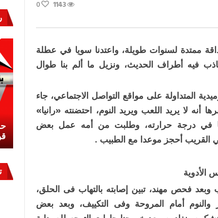
0
1143
رة
ر
وبة
..
..المطبخ
ام
اقة ممتدة لسنوات طويلة، واعتدنا سويا في عطلة
ب فيه أطراف الحديث، ونزيل ما ألم بنا طوال
ن
ة
يدية المتداولة على مواقع التواصل الاجتماعي، جاء
ا أنه لا يريد اللعب ويريد النوم، احتضنته «رانيا»
ا في درجة حرارته، وطلبت من أمه عمل بعض
نشئ
كيف تحمي مصر ثرواتها في الجنوب؟
حر
معركة لا تُرى.. وحراس لا ينامون
قو
بي القريب أحجز موعدا مع الطبيب .
ت
 الأدوية
 وبعد فحص مهند، تبين إصابته بالتهاب فى الحلق،
ار والنوم أمام المروحة وفى التكييف، وبعد بعض