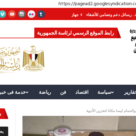
https://pagead2.googlesyndication
ئل دعم وتضامن للأشقاء
جهاز مستقبل مصر نموذجا.. لماذا تُنشئ الدول كيانات تن
رابط الموقع الرسمي لرئاسة الجمهورية
تقارير
سياسة
اقتصاد
فن
رياضة
خدمة فى خبر
الحمام ليسا مكانا لتخزين الأدوية
ب