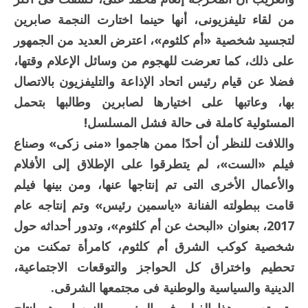
من لقاء تليفزيونى، أنها حينما اختارت النجمة صابرين
لتجسيد شخصية «أم كلثوم»، اعترض العديد من الجمهور
على ذلك، كما تعرضت للهجوم من وسائل الإعلام وقتها،
فضلا عن قيام رئيس اتحاد الإذاعة والتليفزيون بالاتصال
بها، وعاتبها على اختيارها لصابرين وطالبها بتحمل
المسئولية كاملة فى حالة فشل المسلسل!
واللافت للنظر أن أحدًا ممن هاجموا «منى زكى» وصناع
فيلم «الست»، لم يتطرقوا على الإطلاق إلى الأفلام
والأعمال الأخرى التى تم إنتاجها عنها، ومن بينها فيلم
قامت ببطولته الفنانة «ياسمين رئيس» وتم إنتاجه عام
2017، بعنوان «البحث عن أم كلثوم»، وتدور أحداثه حول
شخصية كوكب الشرق أم كلثوم، كامرأة تمكنت من
تحطيم واختراق كل الحواجز والتوقعات الاجتماعية،
الدينية والسياسية والوطنية فى مجتمعها الشرقى.