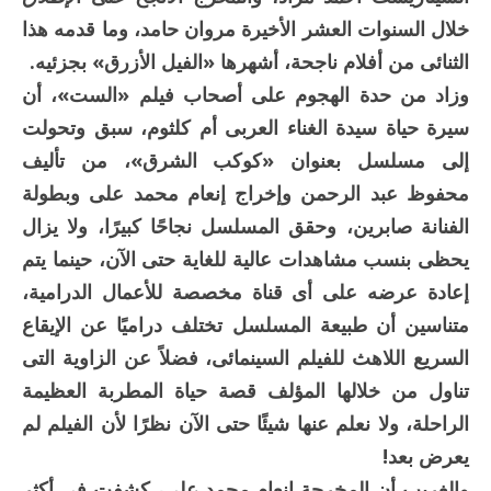
خلال السنوات العشر الأخيرة مروان حامد، وما قدمه هذا
الثنائى من أفلام ناجحة، أشهرها «الفيل الأزرق» بجزئيه.
وزاد من حدة الهجوم على أصحاب فيلم «الست»، أن
سيرة حياة سيدة الغناء العربى أم كلثوم، سبق وتحولت
إلى مسلسل بعنوان «كوكب الشرق»، من تأليف
محفوظ عبد الرحمن وإخراج إنعام محمد على وبطولة
الفنانة صابرين، وحقق المسلسل نجاحًا كبيرًا، ولا يزال
يحظى بنسب مشاهدات عالية للغاية حتى الآن، حينما يتم
إعادة عرضه على أى قناة مخصصة للأعمال الدرامية،
متناسين أن طبيعة المسلسل تختلف دراميًا عن الإيقاع
السريع اللاهث للفيلم السينمائى، فضلاً عن الزاوية التى
تناول من خلالها المؤلف قصة حياة المطربة العظيمة
الراحلة، ولا نعلم عنها شيئًا حتى الآن نظرًا لأن الفيلم لم
يعرض بعد!
والغريب أن المخرجة إنعام محمد على، كشفت فى أكثر