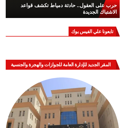
حرب على العقول.. حادثة دمياط تكشف قواعد
الاشتباك الجديدة
تابعونا علي الفيس بوك
المقر الجديد للإدارة العامة للجوازات والهجرة والجنسية
بالعباسية