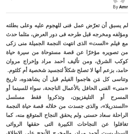
الهجوم
By
Amr
على
«الست»!
مغلقة
لم يسبق أن تعرّض عمل فنى للهجوم عليه وعلى بطلته
ومؤلفه ومخرجه قبل طرحه فى دور العرض، مثلما حدث
مع فيلم «الست» الذى انتهت النجمة الجميلة منى زكى
من تصويره مؤخرًا عن قصة مستوحاة من سيرة حياة
كوكب الشرق، ومن تأليف أحمد مراد وإخراج مروان
حامد، بزعم أنها لا تصلح شكلاً لتجسيد شخصية أم كلثوم.
وتناسى كل مَن هاجموا الفيلم قبل أن يشاهدوه، تاريخ
«منى» الفنى الحافل بالأعمال الناجحة، سواء للسينما أو
المسرح أو التليفزيون، وتذكروا فقط مسلسل
«السندريلا»، والذى جسدت من خلاله قصة حياة النجمة
الراحلة سعاد حسنى ولم يحقق النجاح المتوقع منه، كما
تغافلوا عن النجاحات الكبيرة التى حققها الروائى
السيناريست أحمد مراد، والمخرج الأنجح على الإطلاق