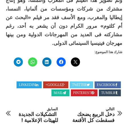
وتم تصوير هذا الفيلم فى المغرب والنمسا، وهو إنتاج
مشترك من شركات ومؤسسات من ألمانيا، النمسا،
إيطاليا والمغرب، ومع الأسف فقد مر فيلم «البحث عن
أم كلثوم» مرور الكرام دون أن يشعر به أحد، رغم
مشاركته فى العديد من المهرجانات الدولية ومن بينها
مهرجان فينيسيا السينمائى الدولى.
شارك هذا الموضوع:
LINKEDIN
GOOGLE+
TWITTER
FACEBOOK
MAIL
PINTEREST
TUMBLR
التالي
السابق
دخل الربيع يضحك
التشكيلات الجديدة
فسقطت كل الأقنعة
للهيئات الإعلامية !