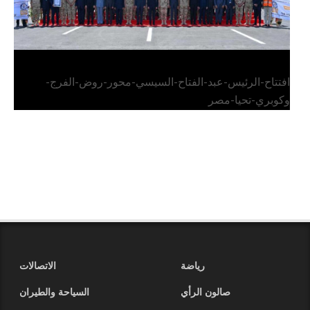
افتتاح-الرئيس-عبد-الفتاح-السيسي-محور-روض-الفرج-
وكوبري-تحيا-مصر
رياضة
الاتصالات
صالون الرأي
السياحة والطيران