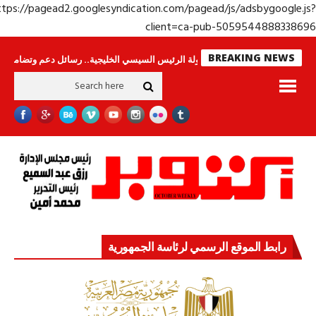
https://pagead2.googlesyndication.com/pagead/js/adsbygoogle.j
client=ca-pub-50595448883386
BREAKING NEWS
اس لا ينامون
جولة الرئيس السيسي الخليجية.. رسائل دعم وتضامن للأشقاء
ج
رابط الموقع الرسمي لرئاسة الجمهورية