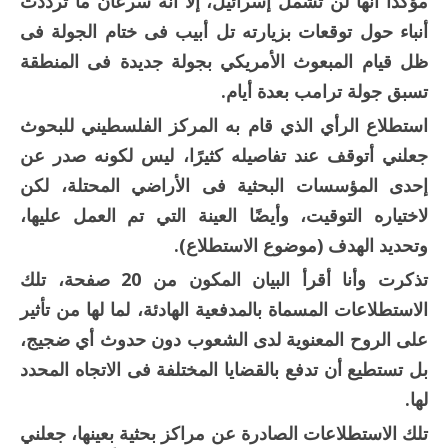
مؤكدًا أنها لن تشمل إسرائيل، إلا أنه سرعان ما ترددت
أنباء حول توقعات بزيارته تل أبيب فى ختام الجولة فى
ظل قيام المبعوث الأمريكي بجولة جديدة فى المنطقة
تسبق جولة ترامب بعدة أيام.
استطلاع الرأي الذي قام به المركز الفلسطيني للبحوث
جعلني أتوقف عند تفاصيله كثيرًا، ليس لكونه صدر عن
إحدى المؤسسات البحثية فى الأراضي المحتلة، لكن
لاختياره التوقيت، وأيضًا العينة التي تم العمل عليها،
وتحديد الهدف (موضوع الاستطلاع).
تذكرت وأنا أقرأ البيان المكون من 20 صفحة، تلك
الاستطلاعات المسماة بالمدفعية الهادئة، لما لها من تأثير
على الروح المعنوية لدى الشعوب دون حدوث أي ضجيج،
بل تستطيع أن تدفع بالقضايا المختلفة فى الاتجاه المحدد
لها.
تلك الاستطلاعات الصادرة عن مراكز بحثية بعينها، جعلني