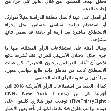
تحقق الهدف المنشود، من خلال التأثير على جزء من
إجابات العينة.
أو العمل على عينة لا تمثل منطقة الدراسة تمثيلاً متوازنًا،
أو استخدام توقيت سياسي حساس، مثل إجراء
الاستطلاع مباشرة بعد أزمة أو حادثة قد يعطي نتائج
مشوّهة.
وهناك أمثلة على استطلاعات الرأي المضللة، منها ما
جرى خلال الاحتلال الأمريكي للعراق، فقد نُشرت نتائج
تدّعي أن “أغلب العراقيين يرحبون بالتحرير”، لكن عينات
الاستطلاع كانت من مناطق ذات طابع سياسي معين،
مما أدى إلى تشويه الرأي العام الحقيقي.
كما أن العديد من استطلاعات الرأي الأمريكية 2016 التي
أجرتها كل من (CNN، New York Times،
FiveThirtyEight) توقعت فوز هيلاري كلينتون على
دونالد ترامب بفارق 3:6 نقاط، لكنها لم تأخذ بعين الاعتبار