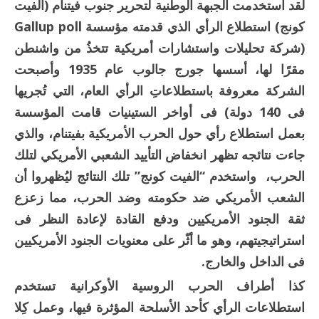
لقد استخدمت الجبهة الوطنية لتحرير جنوب فيتنام (الفيت
كونج) استطلاع الرأي الذي قدمته مؤسسة Gallup poll
(شركة تحليلات واستشارات أمريكية تتخذُ من واشنطن
مقرًا لها، أسسها جورج جالوب عام 1935 وأصبحت
الشركة معروفة باستطلاعاتِ الرأي العام، التي تُجريها
فى 140 دولة) فى أواخر الستينيات قامت المؤسسة
بعمل استطلاع رأي حول الحرب الأمريكية بفيتنام، والذي
جاءت نتائجه تظهر انخفاض التأييد الشعبي الأمريكي لتلك
الحرب، واستخدم “الفيت كونج” تلك النتائج ليُظهروا أن
الشعب الأمريكي ضد حكومته وضد الحرب، مما زعزع
ثقة الجنود الأمريكيين ودفع القادة لإعادة النظر فى
استراتيجيتهم، وهو ما أثّر على معنويات الجنود الأمريكيين
فى الداخل والخارج.
كذا أطراف الحرب الروسية الأوكرانية تستخدم
استطلاعات الرأي كأحد الأسلحة المؤثرة فيها، وعمل كِلا