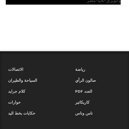
وكوبري-تحيا-مصر
رياضة
الاتصالات
صالون الرأي
السياحة والطيران
العدد PDF
كلام جرايد
كاريكاتير
حوارات
ناس وناس
حكايات بخط اليد