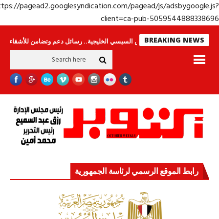
https://pagead2.googlesyndication.com/pagead/js/adsbygoogle.j
client=ca-pub-50595448883386
BREAKING NEWS
جولة الرئيس السيسي الخليجية.. رسائل دعم وتضامن للأشقاء
جهاز مستقبل م
رابط الموقع الرسمي لرئاسة الجمهورية