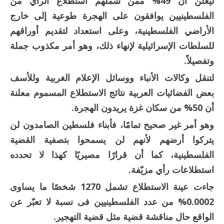
ليعلن أن 49% ممن شملهم استطلاع الرأي من
الفلسطينيين يوافقون على الهجرة طوعية إلى خارج
الأراضي الفلسطينية، وعلى استعداد لتقديم أوراقهم
للسلطات الإسرائيلية لإنهاء ذلك، وهو أمر مكذوب جملة
وتفصيلاً.
لتنقل وكالات الأنباء ووسائل الإعلام الغربية وللأسف
بعض الفضائيات العربية نتائج الاستطلاع المسموم معلنة
أن 50% من سكان غزة يريدون الهجرة.
وهو أمر غير صحيح تمامًا، فأبناء فلسطين الصامدون لن
يتركوا أرضهم لأنهم لن يسمحوا بتصفية القضية
الفلسطينية، كما أن قرارًا مصيريًا كهذا لا تحدده
استطلاعات رأي مزيّفة.
جاءت عينة الاستطلاع تشمل 1270 شخصًا ما يساوى
0.0002% من عدد الفلسطينيين فى نسبة لا تعبّر عن
الواقع حال مناقشة قضية مثل قضية التهجير.