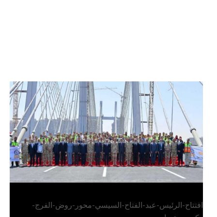
الرئيس عبد الفتاح السيسي يفتتح محور روض الفرج
وكوبري تحيا مصر
افتتاح-الرئيس-عبد-الفتاح-السيسي-محور-روض-الفرج-