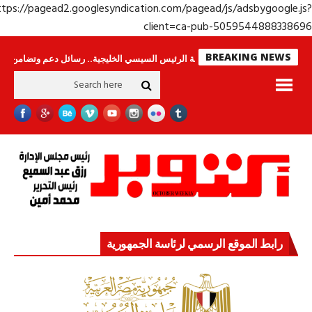
https://pagead2.googlesyndication.com/pagead/js/adsbygoogle.j
client=ca-pub-50595448883386
BREAKING NEWS
اس لا ينامون
جولة الرئيس السيسي الخليجية.. رسائل دعم وتضامن للأشقاء
ج
رابط الموقع الرسمي لرئاسة الجمهورية