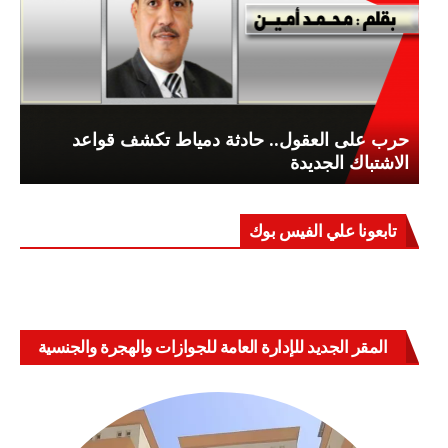
حرب على العقول.. حادثة دمياط تكشف قواعد
الاشتباك الجديدة
تابعونا علي الفيس بوك
المقر الجديد للإدارة العامة للجوازات والهجرة والجنسية
بالعباسية