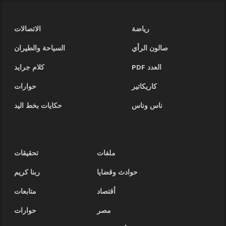
رياضة
الاتصالات
صالون الرأي
السياحة والطيران
العدد PDF
كلام جرايد
كاريكاتير
حوارات
ناس وناس
حكايات بخط اليد
ملفات
تحقيقات
حوادث وقضايا
ربنا كريم
أقتصاد
متابعات
مصر
حوارات