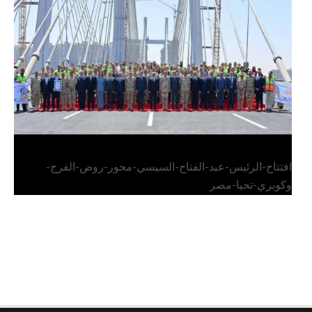
الرئيس عبد الفتاح السيسي يفتتح محور روض الفرج
وكوبري تحيا مصر
افتتاح-الرئيس-عبد-الفتاح-السيسي-محور-روض-الفرج-
وكوبري-تحيا-مصر