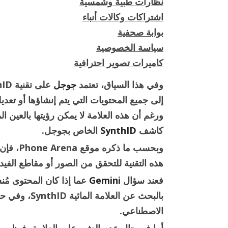
نظارات طبية وشمسية
اشتراكات وكالات أنباء
بوابة صحفية
سياسة الخصوصية
كاميرات تصوير احترافية
وفي هذا السياق، تعتمد
جوجل
على تقنية SynthID، وهي
إلى جميع المحتويات التي يتم إنشاؤها أو تعدي
ورغم أن هذه العلامة لا يمكن رؤيتها بالعين ا
كاشف
SynthID
الخاص بجوجل.
وبحسب ما ذكره موقع Phone Arena، فإن روبوت الدردشة
هذه التقنية للتحقق من الصور أو مقاطع الفيدي
فعند سؤال
Gemini
عما إذا كان المحتوى مُنش
بالبحث عن الع
الاصطناعي.