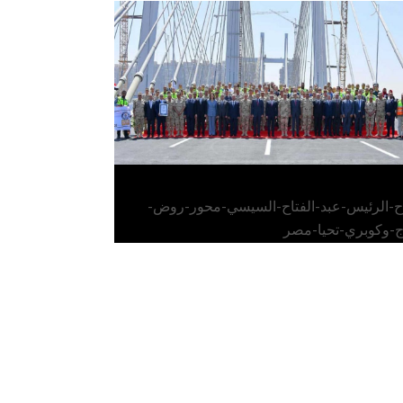
الرئيس عبد الفتاح السيسي يفتتح محور روض
الفرج وكوبري تحيا مصر
اح-الرئيس-عبد-الفتاح-السيسي-محور-روض-
ج-وكوبري-تحيا-مصر