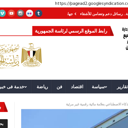
https://pagead2.googlesyndication
دعم وتضامن للأشقاء
جهاز مستقبل مصر نموذجا.. لماذا تُنشئ الدول كيانات تنموي
رابط الموقع الرسمي لرئاسة الجمهورية
تقارير
سياسة
اقتصاد
فن
رياضة
خدمة فى خبر
ب