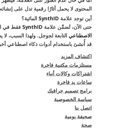
المحتوى لا يحمل آثارًا رقمية تدل على إنشائه آل
أين توجد علامة
SynthID
المائية؟
حتى الآن، تُضمَّن علامة
SynthID
فقط في الم
الاصطناعي
التابعة لجوجل. ولهذا السبب، لا 
قد أُنشئ باستخدام أدوات ذكاء اصطناعي أخرى مثل ChatGPT أو منص
اكتشاف المزيد
مستلزمات مكتبية فاخرة
اشتراكات وكالات أنباء
ساعات يد فاخرة
برامج تصميم جرافيك
سياسة الخصوصية
اتصل بنا
صحيفة يومية
صحة