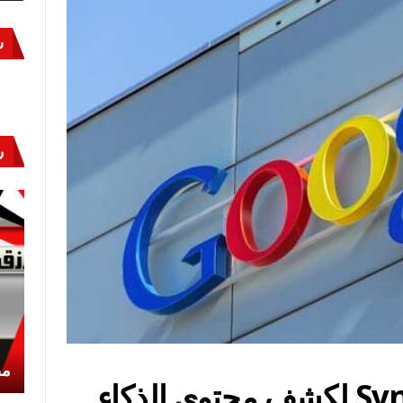
س
ر
أكتوبر «النصر» و«المجلة»
مص
جوجل تطور تقنية SynthID لكشف محتوى الذكاء