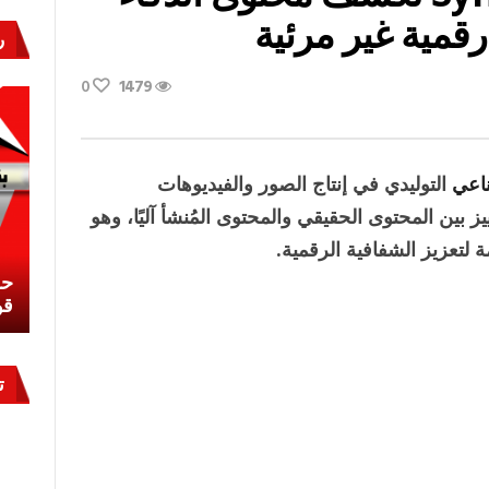
رقمية غير مرئية
ر
0
1479
ناعي
التوليدي في إنتاج الصور والفيديوهات
اعي
بين المحتوى الحقيقي والمحتوى المُنشأ آليًا، وهو
 لتعزيز الشفافية الرقمية.
نشئ
كيف تحمي مصر ثرواتها في الجنوب؟
حر
معركة لا تُرى.. وحراس لا ينامون
قو
ت