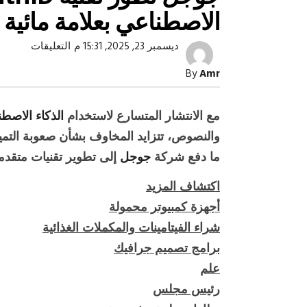
الاصطناعي بعلامة مائية 
على
ديسمبر 23, 2025, 15:31 م
التعليقات
جوجل
تطور
By
Amr
تقنية
SynthID
لكشف
محتوى
مع الانتشار المتسارع لاستخدام
الذكاء الاصط
الذكاء
الاصطن
والنصوص، تتزايد المخاوف بشأن صعوبة التمييز 
بعلامة
مائية
ما دفع شركة
جوجل
إلى تطوير تقنيات متقدمة
رقمية
صبح التخطيط خط
جهاز مستقبل مصر نموذجا.. لماذا تُ
غير
اكتشاف المزيد
مرئية
الدول كيانات تنموية عملاقة؟
مغلقة
أجهزة كمبيوتر محمولة
شراء الفيتامينات والمكملات الغذائية
برامج تصميم جرافيك
علم
رئيس مجلس