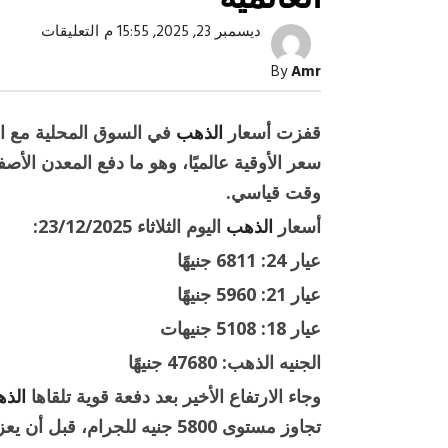
على
ديسمبر 23, 2025, 15:55 م
التعليقات
الذهب
يقفز
By
Amr
بقوة
في
مصر
مع
قفزت أسعار
الذهب
في السوق المحلية مع انط
ارتفاع
الأسعار
سعر الأوقية عالميًا، وهو ما دفع المعدن الأ
العالمي
مغلقة
وقت قياسي.
أسعار
الذهب
اليوم الثلاثاء 23/12/2025:
صبح التخطيط خط
جهاز مستقبل مصر نموذجا.. لماذا تُ
عيار 24: 6811 جنيهًا
الدول كيانات تنموية عملاقة؟
عيار 21: 5960 جنيهًا
عيار 18: 5108 جنيهات
الجنيه الذهب: 47680 جنيهًا
وجاء الارتفاع الأخير بعد دفعة قوية تلقاها
الذ
تجاوز مستوى 5800 جنيه للجرام