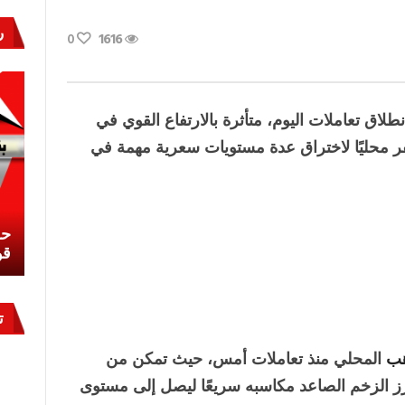
ر
0
1616
لاق تعاملات اليوم، متأثرة بالارتفاع القوي في
صفر محليًا لاختراق عدة مستويات سعرية مهمة في
ة
نشئ
كيف تحمي مصر ثرواتها في الجنوب؟
حر
معركة لا تُرى.. وحراس لا ينامون
قو
ت
هب
المحلي منذ تعاملات أمس، حيث تمكن من
، قبل أن يعزز الزخم الصاعد مكاسبه سريعًا ليصل إلى مستوى