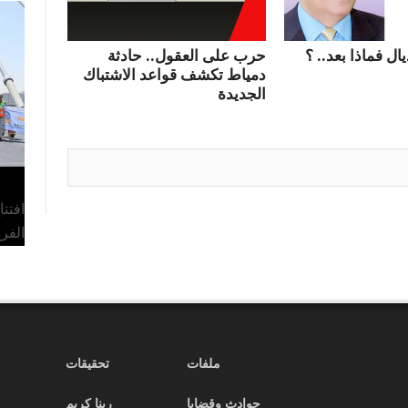
ال فماذا بعد.. ؟
حرب على العقول.. حادثة
دمياط تكشف قواعد الاشتباك
الجديدة
افتت
الفر
ملفات
تحقيقات
حوادث وقضايا
ربنا كريم