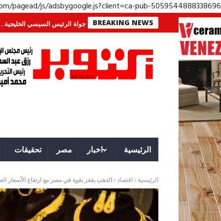
.com/pagead/js/adsbygoogle.js?client=ca-pub-5059544888338696
BREAKING NEWS
ب؟ معركة لا تُرى.. وحراس لا ينامون
جولة الرئيس السيسي الخليجية.. رسائل دع
الرئيسية
اخبار
مصر
تحقيقات
الرئيسية
اقتصاد
الذهب يقفز بقوة في مصر مع ارتفاع الأسعار العا