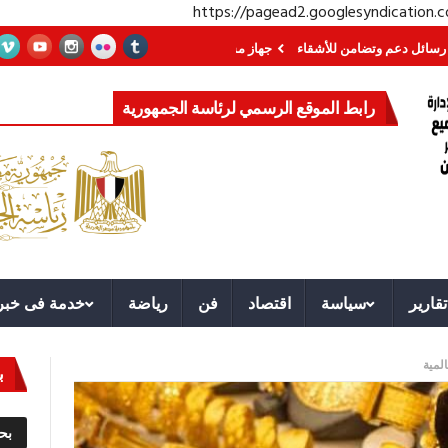
https://pagead2.googlesyndication
م وتضامن للأشقاء
جهاز مستقبل مصر نموذجا.. لماذا تُنشئ الدول كيانات تنموية 
رابط الموقع الرسمي لرئاسة الجمهورية
تقارير
سياسة
اقتصاد
فن
رياضة
خدمة فى خبر
لمية
ب