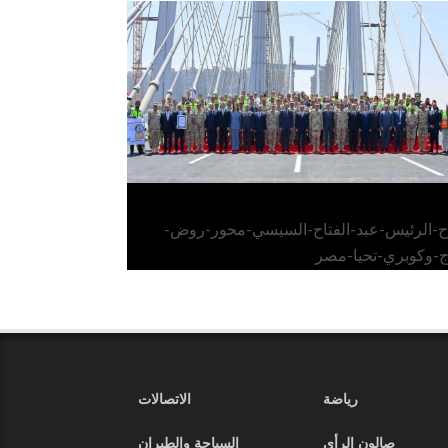
الرئيس عبد الفتاح السيسي يفتتح محور روض
الفرج وكوبري تحيا مصر
اح-الرئيس-عبد-الفتاح-السيسي-محور-روض-
ج-وكوبري-تحيا-مصر
رياضة
الاتصالات
صالون الرأي
السياحة والطيران