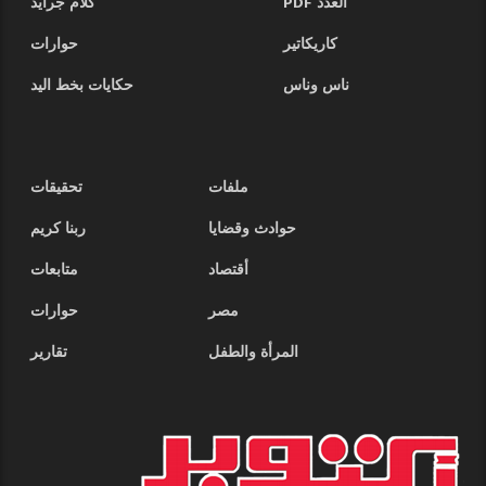
العدد PDF
كلام جرايد
كاريكاتير
حوارات
ناس وناس
حكايات بخط اليد
ملفات
تحقيقات
حوادث وقضايا
ربنا كريم
أقتصاد
متابعات
مصر
حوارات
المرأة والطفل
تقارير