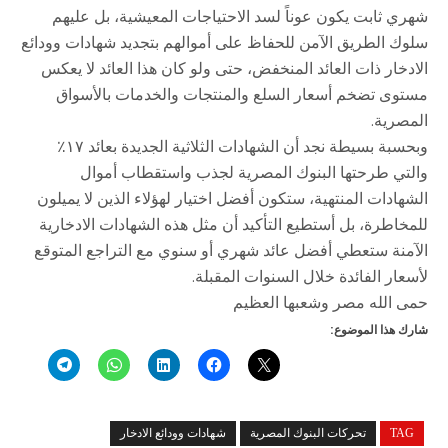
شهري ثابت يكون عوناً لسد الاحتياجات المعيشية، بل عليهم
سلوك الطريق الآمن للحفاظ على أموالهم بتجديد شهادات وودائع
الادخار ذات العائد المنخفض، حتى ولو كان هذا العائد لا يعكس
مستوى تضخم أسعار السلع والمنتجات والخدمات بالأسواق
المصرية.
وبحسبة بسيطة نجد أن الشهادات الثلاثية الجديدة بعائد ١٧٪
والتي طرحتها البنوك المصرية لجذب واستقطاب أموال
الشهادات المنتهية، ستكون أفضل اختيار لهؤلاء الذين لا يميلون
للمخاطرة، بل أستطيع التأكيد أن مثل هذه الشهادات الادخارية
الآمنة ستعطي أفضل عائد شهري أو سنوي مع التراجع المتوقع
لأسعار الفائدة خلال السنوات المقبلة.
حمى الله مصر وشعبها العظيم
شارك هذا الموضوع:
TAG
تحركات البنوك المصرية
شهادات وودائع الادخار