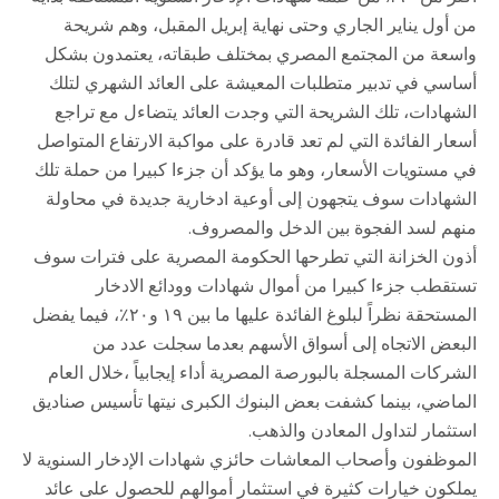
من أول يناير الجاري وحتى نهاية إبريل المقبل، وهم شريحة
واسعة من المجتمع المصري بمختلف طبقاته، يعتمدون بشكل
أساسي في تدبير متطلبات المعيشة على العائد الشهري لتلك
الشهادات، تلك الشريحة التي وجدت العائد يتضاءل مع تراجع
أسعار الفائدة التي لم تعد قادرة على مواكبة الارتفاع المتواصل
في مستويات الأسعار، وهو ما يؤكد أن جزءا كبيرا من حملة تلك
الشهادات سوف يتجهون إلى أوعية ادخارية جديدة في محاولة
منهم لسد الفجوة بين الدخل والمصروف.
أذون الخزانة التي تطرحها الحكومة المصرية على فترات سوف
تستقطب جزءا كبيرا من أموال شهادات وودائع الادخار
المستحقة نظراً لبلوغ الفائدة عليها ما بين ١٩ و٢٠٪، فيما يفضل
البعض الاتجاه إلى أسواق الأسهم بعدما سجلت عدد من
الشركات المسجلة بالبورصة المصرية أداء إيجابياً ،خلال العام
الماضي، بينما كشفت بعض البنوك الكبرى نيتها تأسيس صناديق
استثمار لتداول المعادن والذهب.
الموظفون وأصحاب المعاشات حائزي شهادات الإدخار السنوية لا
يملكون خيارات كثيرة في استثمار أموالهم للحصول على عائد