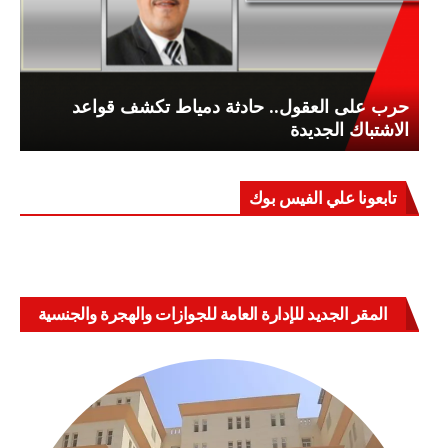
حرب على العقول.. حادثة دمياط تكشف قواعد
الاشتباك الجديدة
تابعونا علي الفيس بوك
المقر الجديد للإدارة العامة للجوازات والهجرة والجنسية
بالعباسية