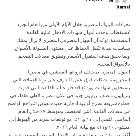
التعليقات
M
سيولة
Kamal
الشهادات
إلى
أين؟
مغلقة
تحركات البنوك المصرية خلال الأيام الأولى من العام الجديد
لاستقطاب وجذب أموال شهادات الادخار عالية الفائدة
المستحقة، تؤكد أن الجهاز المصرفي المصري لا يزال يمتلك
سياسات نقدية تكفل الحفاظ على مستوى السيولة بالأسواق،
وبما يحقق هدف استقرار الأسعار وتطويق معدلات التضخم
بالأسواق المحلية.
البنوك المصرية بمختلف فروعها المنتشرة في مصرنا
المحروسة، شكلت فرق عمل للتعرف على نوايا العملاء، التي
يستحقون شهادات وودائع الادخار عالية الفائدة، التي قدرت
بتريليون ونصف تريليون جنيه في بنكي مصر والأهلي فقط، في
خطوة سريعة لطرح أوعية ادخارية جديدة تعوض التراجع الواضح
في معدلات الفائدة، التي انخفضت بمتوسط ٧٪ خلال العام
الماضي، لتصل إلى ١٧ و١٦٪، مع توقعات بمزيد من الهبوط إلى
مستوى ١٠ و١١٪ مع نهاية العام ٢٠٢٦.
أكثر من ٦٠٪ من حملة شهادات الإدخار السنوية المستحقة بداية