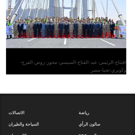
وكوبري تحيا مصر
افتتاح-الرئيس-عبد-الفتاح-السيسي-محور-روض-الفرج-
وكوبري-تحيا-مصر
رياضة
الاتصالات
صالون الرأي
السياحة والطيران