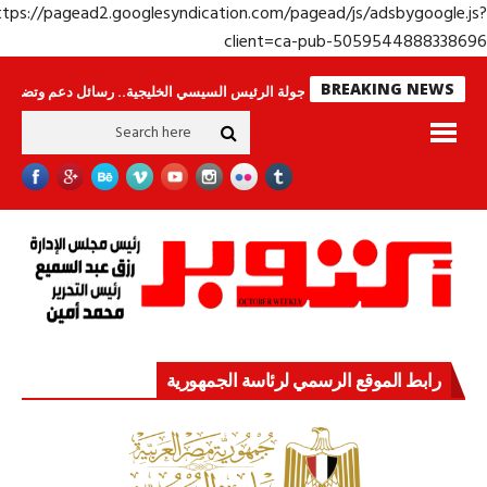
https://pagead2.googlesyndication.com/pagead/js/adsbygoogle.j
client=ca-pub-50595448883386
BREAKING NEWS
 وحراس لا ينامون
جولة الرئيس السيسي الخليجية.. رسائل دعم وتضامن للأشقاء
رابط الموقع الرسمي لرئاسة الجمهورية