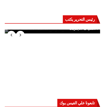
رئيس التحرير يكتب
حرب على العقول.. حادثة دمياط تكشف قواعد
الاشتباك الجديدة
تابعونا علي الفيس بوك