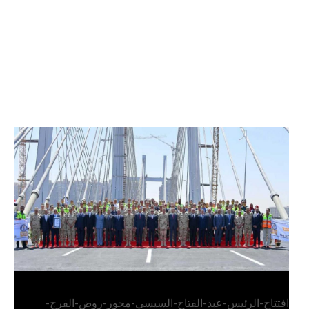
الرئيس عبد الفتاح السيسي يفتتح محور روض الفرج
وكوبري تحيا مصر
افتتاح-الرئيس-عبد-الفتاح-السيسي-محور-روض-الفرج-