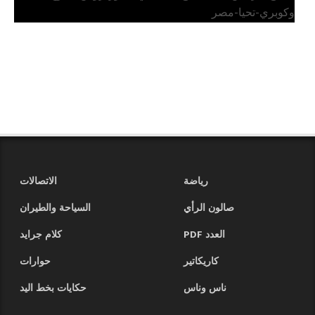
وكوبري-تحيا-مصر
رياضة
الاتصالات
صالون الرأي
السياحة والطيران
العدد PDF
كلام جرايد
كاريكاتير
حوارات
ناس وناس
حكايات بخط اليد