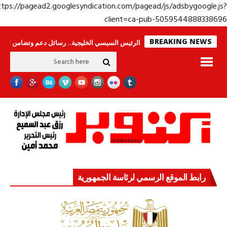
https://pagead2.googlesyndication.com/pagead/js/adsbygoogle.j
client=ca-pub-50595448883386
BREAKING NEWS
 لا ينامون
جولة الرئيس السيسي الخليجية.. رسائل دعم وتضامن للأشقاء
جها
رابط الموقع الرسمي لرئاسة الجمهورية