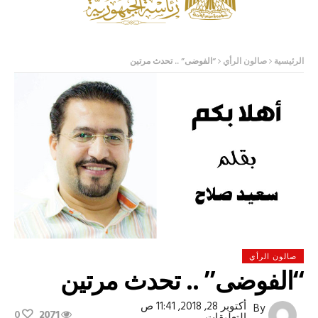
الرئيسية
صالون الرأي
“الفوضى” .. تحدث مرتين
صالون الرأي
“الفوضى” .. تحدث مرتين
أكتوبر 28, 2018, 11:41 ص
By
0
2071
على