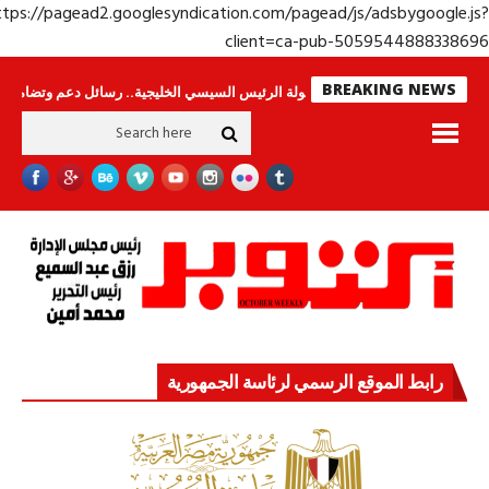
https://pagead2.googlesyndication.com/pagead/js/adsbygoogle.j
client=ca-pub-50595448883386
BREAKING NEWS
اس لا ينامون
جولة الرئيس السيسي الخليجية.. رسائل دعم وتضامن للأشقاء
رابط الموقع الرسمي لرئاسة الجمهورية