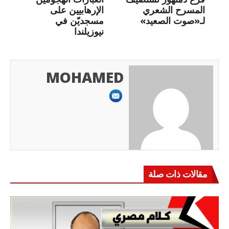
المسرح الشعري
الإرهابيين على
لـ«صوت الصعيد»
مسجديّن في
نيوزيلندا
MOHAMED
مقالات ذات صلة