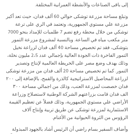
إلى باقى الصناعات والأنشطة العمرانية المختلفة.
وتبلغ مساحة مزرعة توشكى حوالي 60 ألف فدان، حيث تعد أكبر
مزرعة علي مستوي الجمهورية، وتعتمد في الري على ترعة
توشكي من خلال محطة رفع تضم 7 طلمبات للإمداد بنحو 7000
متر مكعب مياه في الساعة. وبالنسبة لمشروع مزرعة التمور
بتوشكى، فقد تم تخصيص مساحة 40 ألف فدان لزراعة نخيل
التمور الفاخرة ذات الجودة العالية بإجمالي عدد 2،5 مليون نخلة،
وذلك بهدف وضع مصر على الخريطة العالمية لإنتاج وتصدير
التمور. كما تم تخصيص مساحة 20 ألف فدان من مزرعة توشكى
لزراعة المحاصيل الاستراتيجية كالذرة والقمح، بالإضافة إلى ٢٠٠
فدان خصصت لمزرعة العنب، وذلك من اجمالي مساحة ٣٠٠
الف فدان قامت بزراعتهم الشركة الوطنية لاستصلاح وزراعة
الأراضي علي مستوي الجمهورية، وذلك فضلاً عن تعظيم القيمة
الاستثمارية لمزرعة توشكى عن طريق تربية وإنتاج آلاف
الرؤوس من الثروة الحيوانية من الأغنام.
وأضاف السفير بسام راضي أن الرئيس أشاد بالجهود المبذولة