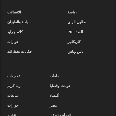
رياضة
الاتصالات
صالون الرأي
السياحة والطيران
العدد PDF
كلام جرايد
كاريكاتير
حوارات
ناس وناس
حكايات بخط اليد
ملفات
تحقيقات
حوادث وقضايا
ربنا كريم
أقتصاد
متابعات
مصر
حوارات
المرأة والطفل
تقارير