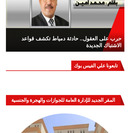
حرب على العقول.. حادثة دمياط تكشف قواعد
الاشتباك الجديدة
تابعونا علي الفيس بوك
المقر الجديد للإدارة العامة للجوازات والهجرة والجنسية
بالعباسية