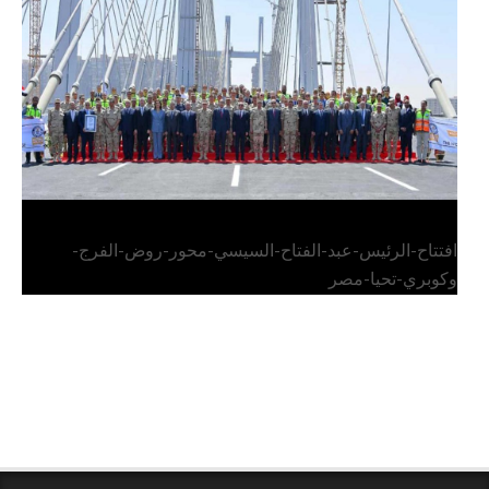
وكوبري تحيا مصر
افتتاح-الرئيس-عبد-الفتاح-السيسي-محور-روض-الفرج-
وكوبري-تحيا-مصر