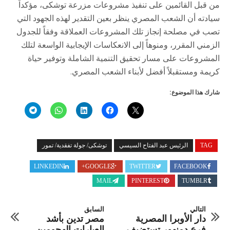
من قبل القائمين على تنفيذ مشروعات مزرعة توشكى، مؤكداً
سيادته أن الشعب المصري ينظر بعين التقدير لهذه الجهود التي
تصب في مصلحة إنجاز تلك المشروعات العملاقة وفقاً للجدول
الزمني المقرر، ومنوهاً إلى الانعكاسات الإيجابية الواسعة لتلك
المشروعات على مسار تحقيق التنمية الشاملة وتوفير حياة
كريمة ومستقبلاً أفضل لأبناء الشعب المصري.
شارك هذا الموضوع:
TAG
الرئيس عبد الفتاح السيسي
توشكى/ جولة تفقدية/ تمور
LINKEDIN
GOOGLE+
TWITTER
FACEBOOK
MAIL
PINTEREST
TUMBLR
التالي
السابق
دار الأوبرا المصرية
مصر تدين بأشد
فرع دمنهور تستضيف
العبارات الهجومين