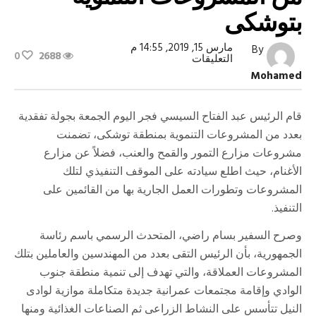
بتوشكى
مارس 15, 2019, 14:55 م
By
0
2688
على
التعليقات
الرئيس
Mohamed
السيسي
يتفقد
عددا
من
قام الرئيس عبد الفتاح السيسي فجر اليوم الجمعة بجولة تفقدية
المشروعات
بعدد من المشروعات التنموية بمنطقة توشكى، تضمنت
التنموية
بتوشكى
مشروعات مزارع التمور والقمح والعنب، فضلاً عن مزارع
مغلقة
الأغنام، حيث اطلع سيادته على الموقف التنفيذي لتلك
المشروعات وتطورات العمل الجارية بها من القائمين على
التنفيذ.
وصرح السفير بسام راضي، المتحدث الرسمي باسم رئاسة
الجمهورية، بأن الرئيس التقى بعدد من المهندسين والعاملين بتلك
المشروعات العملاقة، والتي تهدف إلى تنمية منطقة جنوب
الوادي وإقامة مجتمعات عمرانية جديدة متكاملة موازية لوادى
النيل تتأسس على النشاط الزراعى ثم الصناعات الغذائية ومنها