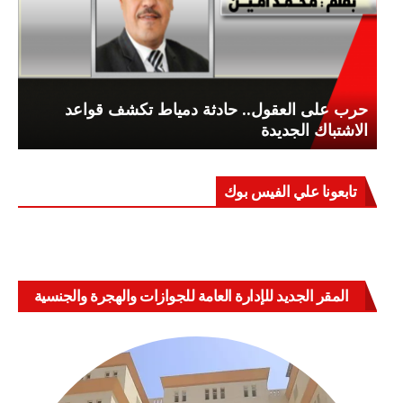
حرب على العقول.. حادثة دمياط تكشف قواعد
الاشتباك الجديدة
تابعونا علي الفيس بوك
المقر الجديد للإدارة العامة للجوازات والهجرة والجنسية
بالعباسية