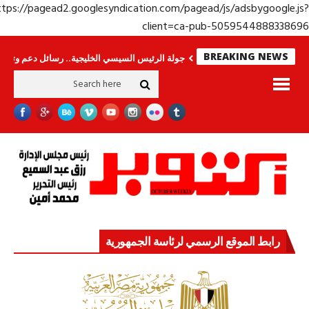
https://pagead2.googlesyndication.com/pagead/js/adsbygoogle.j
client=ca-pub-50595448883386
BREAKING NEWS
رى.. وحراس لا ينامون
جولة الرئيس السيسي الخليجية.. رسائل دعم وتضامن للأش
رابط الموقع الرسمي لرئاسة الجمهورية