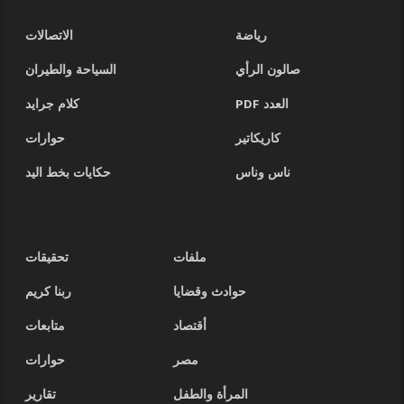
رياضة
الاتصالات
صالون الرأي
السياحة والطيران
العدد PDF
كلام جرايد
كاريكاتير
حوارات
ناس وناس
حكايات بخط اليد
ملفات
تحقيقات
حوادث وقضايا
ربنا كريم
أقتصاد
متابعات
مصر
حوارات
المرأة والطفل
تقارير