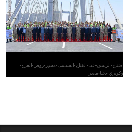
وكوبري تحيا مصر
افتتاح-الرئيس-عبد-الفتاح-السيسي-محور-روض-الفرج-
وكوبري-تحيا-مصر