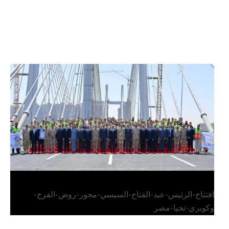
الرئيس عبد الفتاح السيسي يفتتح محور روض الفرج
وكوبري تحيا مصر
افتتاح-الرئيس-عبد-الفتاح-السيسي-محور-روض-الفرج-
وكوبري-تحيا-مصر