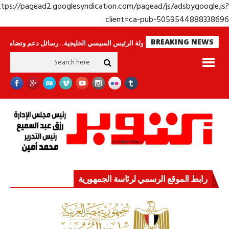
https://pagead2.googlesyndication.com/pagead/js/adsbygoogle.j
client=ca-pub-50595448883386
BREAKING NEWS
راس لا ينامون
جولة الرئيس السيسي الخليجية.. رسائل دعم وتضامن للأشقاء
رابط الموقع الرسمي لرئاسة الجمهورية