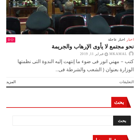
0
اخبار
اخبار عاجلة
نحو مجتمع لا يأوى الإرهاب والجريمة
MKAMAL
فبراير 11, 2019
كتب – مهني انور فى ضوء ما إنتهت إليه الندوة التى نظمتها
الوزارة بعنوان ( الشعب والشرطة فى...
على
التعليقات
المزيد
نحو
مجتمع
لا
بحث
يأوى
الإرهاب
والجريمة
مغلقة