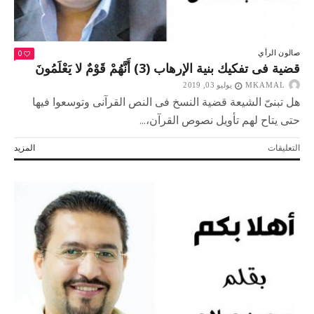
0
صالون الرأي
قضية فى تفكيك بنية الإرهاب (3) أَنَّهُمْ قَوْمٌ لا يَعْلَمُونَ
MKAMAL
يوليو 03, 2019
هل تبنىّ الشيعة قضية النسخ فى النص القرآنى وتوسعوا فيها
حتى يتاح لهم تأويل نصوص القرآن،...
على
التعليقات
المزيد
قضية
فى
تفكيك
بنية
الإرهاب
(3)
أَنَّهُمْ
قَوْمٌ
لا
يَعْلَمُونَ
مغلقة