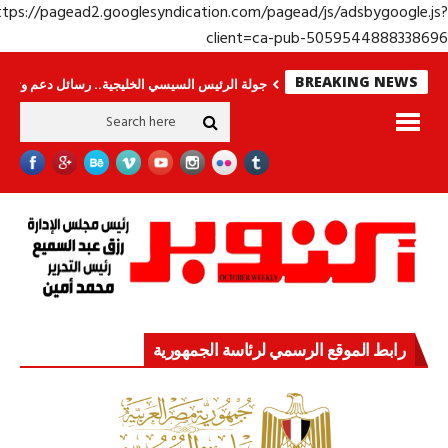
https://pagead2.googlesyndication.com/pagead/js/adsbygoogle.j
client=ca-pub-50595448883386
BREAKING NEWS
.. وحراس لا ينامون
جولة الرئيس السيسي الخليجية.. رسائل دعم وتضامن للأشقا
رابط الموقع الرسمي لرئاسة الجمهورية