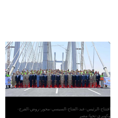
الرئيس عبد الفتاح السيسي يفتتح محور روض الفرج
وكوبري تحيا مصر
افتتاح-الرئيس-عبد-الفتاح-السيسي-محور-روض-الفرج-
وكوبري-تحيا-مصر