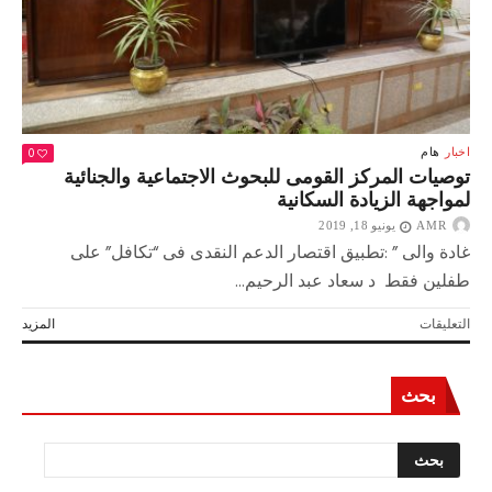
0
اخبار
هام
توصيات المركز القومى للبحوث الاجتماعية والجنائية
لمواجهة الزيادة السكانية
AMR
يونيو 18, 2019
غادة والى ” :تطبيق اقتصار الدعم النقدى فى “تكافل” على
طفلين فقط د سعاد عبد الرحيم...
على
التعليقات
المزيد
توصيات
المركز
القومى
بحث
للبحوث
الاجتماعية
والجنائية
لمواجهة
الزيادة