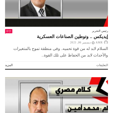
0
رئيس التحرير
إيديكس .. وتوطين الصناعات العسكرية
AMR
ديسمبر 06, 2021
السلام لابد له من قوة تحميه.. وفى منطقة تموج بالمتغيرات
والأحداث لابد من الحفاظ على تلك القوة...
على
التعليقات
المزيد
إيديكس
..
وتوطين
الصناعات
العسكرية
مغلقة