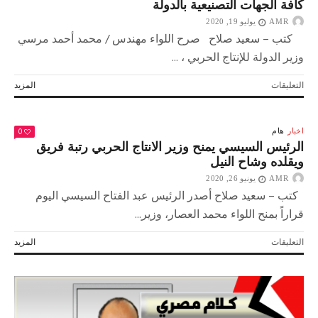
كافة الجهات التصنيعية بالدولة
AMR
يوليو 19, 2020
كتب – سعيد صلاح صرح اللواء مهندس / محمد أحمد مرسي
وزير الدولة للإنتاج الحربي ، ...
على
التعليقات
المزيد
وزير
الدولة
للإنتاج
0
اخبار
هام
الحربي:
الرئيس السيسي يمنح وزير الانتاج الحربي رتبة فريق
نكمل
ويقلده وشاح النيل
المسيرة
AMR
ونتعاون
يونيو 26, 2020
مع
كتب – سعيد صلاح أصدر الرئيس عبد الفتاح السيسي اليوم
كافة
قراراً بمنح اللواء محمد العصار، وزير...
الجهات
التصنيعية
على
التعليقات
المزيد
بالدولة
الرئيس
مغلقة
السيسي
يمنح
وزير
الانتاج