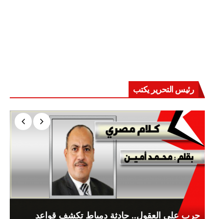
رئيس التحرير يكتب
حرب على العقول.. حادثة دمياط تكشف قواعد