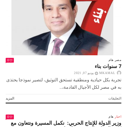
0
مصر
هام
7 سنوات بناء
MKAMAL
يونيو 07, 2021
تجربة بكل حيادية ومنطقية تستحق التوثيق، لتصير نموذجا يحتذى
به في مصر لكل الأجيال القادمة،...
على
التعليقات
المزيد
7
سنوات
بناء
0
اخبار
هام
مغلقة
وزير الدولة للإنتاج الحربي: نكمل المسيرة ونتعاون مع