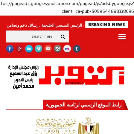
https://pagead2.googlesyndication.com/pagead/js/adsbygoogle.j
client=ca-pub-50595448883386
BREAKING NEWS
ا ينامون
جولة الرئيس السيسي الخليجية.. رسائل دعم وتضامن للأشقاء
جهاز
رابط الموقع الرسمي لرئاسة الجمهورية