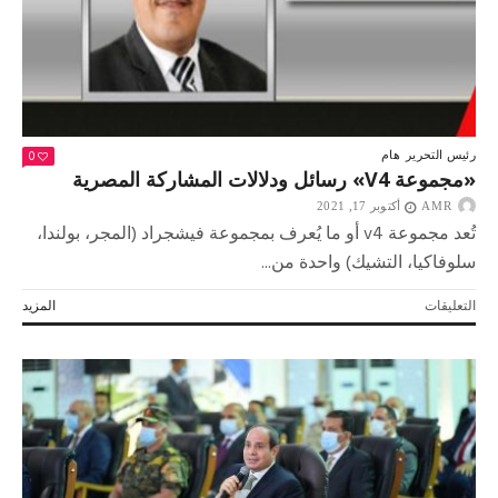
0
رئيس التحرير
هام
«مجموعة V4» رسائل ودلالات المشاركة المصرية
AMR
أكتوبر 17, 2021
تُعد مجموعة v4 أو ما يُعرف بمجموعة فيشجراد (المجر، بولندا،
سلوفاكيا، التشيك) واحدة من...
على
التعليقات
المزيد
«مجموعة
V4»
رسائل
ودلالات
المشاركة
المصرية
مغلقة