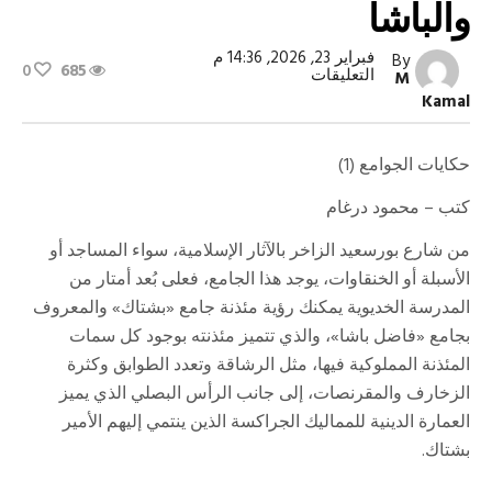
والباشا
فبراير 23, 2026, 14:36 م
By
0
685
على
التعليقات
M
أنشأه
Kamal
«بشتاك»
وجدده
«فاضل»
حكاية
حكايات الجوامع (1)
جامع
الأمير
كتب – محمود درغام
والباشا
مغلقة
من شارع بورسعيد الزاخر بالآثار الإسلامية، سواء المساجد أو
الأسبلة أو الخنقاوات، يوجد هذا الجامع، فعلى بُعد أمتار من
المدرسة الخديوية يمكنك رؤية مئذنة جامع «بشتاك» والمعروف
بجامع «فاضل باشا»، والذي تتميز مئذنته بوجود كل سمات
المئذنة المملوكية فيها، مثل الرشاقة وتعدد الطوابق وكثرة
الزخارف والمقرنصات، إلى جانب الرأس البصلي الذي يميز
العمارة الدينية للمماليك الجراكسة الذين ينتمي إليهم الأمير
بشتاك.