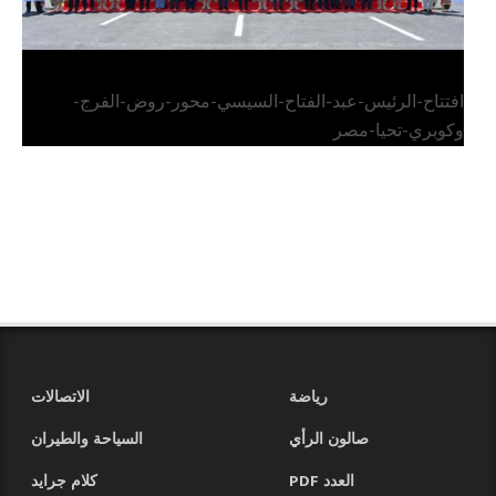
افتتاح-الرئيس-عبد-الفتاح-السيسي-محور-روض-الفرج-
وكوبري-تحيا-مصر
رياضة
الاتصالات
صالون الرأي
السياحة والطيران
العدد PDF
كلام جرايد