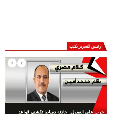
رئيس التحرير يكتب
حرب على العقول.. حادثة دمياط تكشف قواعد