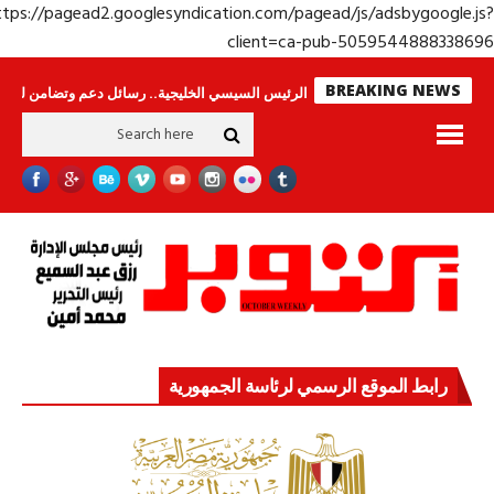
https://pagead2.googlesyndication.com/pagead/js/adsbygoogle.j
client=ca-pub-50595448883386
BREAKING NEWS
س لا ينامون
جولة الرئيس السيسي الخليجية.. رسائل دعم وتضامن للأشقاء
جه
رابط الموقع الرسمي لرئاسة الجمهورية