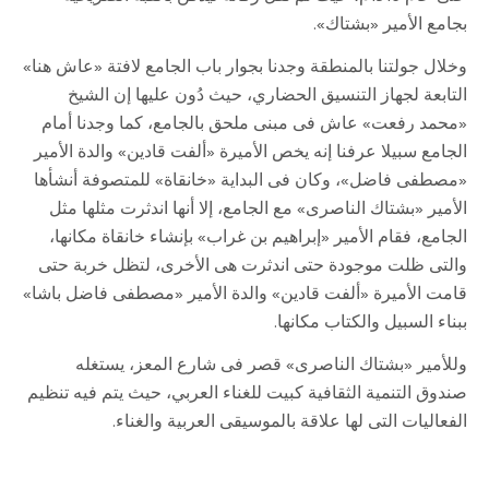
بجامع الأمير «بشتاك».
وخلال جولتنا بالمنطقة وجدنا بجوار باب الجامع لافتة «عاش هنا»
التابعة لجهاز التنسيق الحضاري، حيث دُون عليها إن الشيخ
«محمد رفعت» عاش فى مبنى ملحق بالجامع، كما وجدنا أمام
الجامع سبيلا عرفنا إنه يخص الأميرة «ألفت قادين» والدة الأمير
«مصطفى فاضل»، وكان فى البداية «خانقاة» للمتصوفة أنشأها
الأمير «بشتاك الناصرى» مع الجامع، إلا أنها اندثرت مثلها مثل
الجامع، فقام الأمير «إبراهيم بن غراب» بإنشاء خانقاة مكانها،
والتى ظلت موجودة حتى اندثرت هى الأخرى، لتظل خربة حتى
قامت الأميرة «ألفت قادين» والدة الأمير «مصطفى فاضل باشا»
ببناء السبيل والكتاب مكانها.
وللأمير «بشتاك الناصرى» قصر فى شارع المعز، يستغله
صندوق التنمية الثقافية كبيت للغناء العربي، حيث يتم فيه تنظيم
الفعاليات التى لها علاقة بالموسيقى العربية والغناء.