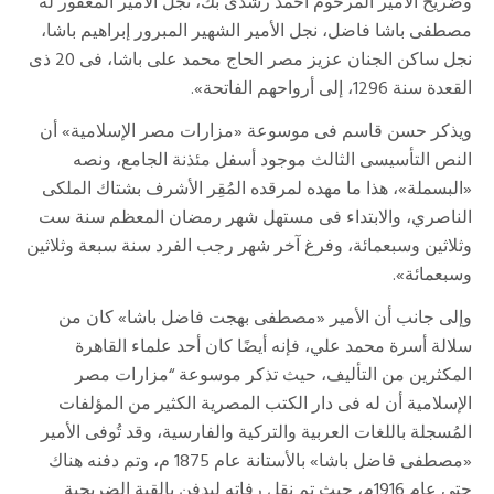
وضريح الأمير المرحوم أحمد رشدى بك، نجل الأمير المغفور له
مصطفى باشا فاضل، نجل الأمير الشهير المبرور إبراهيم باشا،
نجل ساكن الجنان عزيز مصر الحاج محمد على باشا، فى 20 ذى
القعدة سنة 1296، إلى أرواحهم الفاتحة».
ويذكر حسن قاسم فى موسوعة «مزارات مصر الإسلامية» أن
النص التأسيسى الثالث موجود أسفل مئذنة الجامع، ونصه
«البسملة»، هذا ما مهده لمرقده المُقِر الأشرف بشتاك الملكى
الناصري، والابتداء فى مستهل شهر رمضان المعظم سنة ست
وثلاثين وسبعمائة، وفرغ آخر شهر رجب الفرد سنة سبعة وثلاثين
وسبعمائة».
وإلى جانب أن الأمير «مصطفى بهجت فاضل باشا» كان من
سلالة أسرة محمد علي، فإنه أيضًا كان أحد علماء القاهرة
المكثرين من التأليف، حيث تذكر موسوعة “مزارات مصر
الإسلامية أن له فى دار الكتب المصرية الكثير من المؤلفات
المُسجلة باللغات العربية والتركية والفارسية، وقد تُوفى الأمير
«مصطفى فاضل باشا» بالأستانة عام 1875 م، وتم دفنه هناك
حتى عام 1916م، حيث تم نقل رفاته ليدفن بالقبة الضريحية