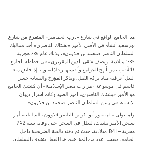
هذا الجامع الواقع فى شارع «درب الجماميز» المتفرع من شارع
بورسعيد أنشأه فى الأصل الأمير «بشتاك الناصرى» أحد مماليك
السلطان الناصر «محمد بن قلاوون»، وذلك عام 736 هجرية –
1335 ميلادية، ويصف «تقى الدين المقريزى» فى خططه الجامع
قائلًا: «إنه من أبهج الجوامع وأحسنها رخامًا»، وإنه إذا فاض ماء
النيل أغرقته مياه بركة الفيل، ويذكر المؤرخ والنسابة حسن
قاسم فى موسوعة «مزارات مصر الإسلامية» أن مُنشئ الجامع
هو الأمير «بشتاك الناصرى» أمير الصيد وكاتم أسرار ديوان
الإنشاء، فى زمن السلطان الناصر «محمد بن قلاوون».
ولما تولى «المنصور أبو بكر بن الناصر قلاوون» السلطنة، أمر
بسجن الأمير بشتاك، ليظل فى السجن حتى وفاته سنة 742
هجرية – 1341 ميلادية، حيث تم دفنه بالقبة الضريحية داخل
الجامع، ويفسر عدد من المؤرخين هذا الفعل بتخوف السلطان