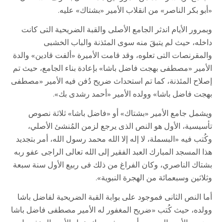
«أبو بكر الناصر» من انقلاب الأمير «بشتاك» عليه.
وبمرور الأيام اندثر الجامع الأصلى والقبة الضريحية التى كانت
داخله، حيث لم يتبقَ منه سوى المئذنة والباب الخشبى
والمقرنصات التى تعلوه، وقد قامت الأميرة «ألفت قادين» والدة
الأمير «مصطفى بهجت فاضل باشا» بإعادة بناء الجامع، حيث تم
إصلاح المئذنة، كما تم استحداث ضريح دُفن فيه الأمير «مصطفى
بهجت فاضل باشا» وولده الأمير «أحمد رشدى بك».
ويشمل جامع الأمير «بشتاك» أو «فاضل باشا» ثلاثة نصوص
تأسيسية، الأول هو النص الذى يرجع لزمن المُنشئ الأصلي،
وكُتب فيه «البسملة، لا إله إلا الله محمد رسول الله، أمر بتجديد
هذا المسجد المبارك العبد الفقير إلى الله تعالى الراجى عفو ربه
بشتاك الناصري، وكان الفراغ من ذلك فى ربيع الأول سنة سبعة
وثلاثين وسبعمائة من الهجرة النبوية».
أما النص الثانى فموجود على بوابة القبة الضريحية لفاضل باشا
وولده، حيث كُتب «ضريح المغفور له الأمير مصطفى فاضل باشا