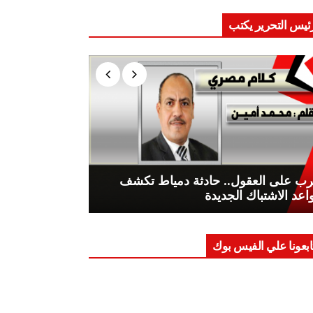
ئيس التحرير يكتب
ب على العقول.. حادثة دمياط تكشف
اعد الاشتباك الجديدة
ابعونا علي الفيس بوك