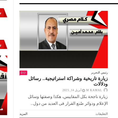
س
ر
0
رئيس التحرير
زيارة تاريخية وشراكة استراتيجية.. رسائل
ودلالات
M KAMAL
أبريل 14, 2025
زيارة ناجحة بكل المقاييس، هكذا وصفتها وسائل
الإعلام ودوائر صُنع القرار فى العديد من دول...
أكتوبر «النصر» و«المجلة»
مص
على
التعليقات
المزيد