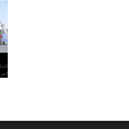
افتت
الفر