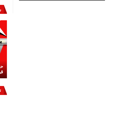
زيارة
تاريخية
ر
وشراكة
استراتيجية..
رسائل
ودلالات
مغلقة
نشئ
كيف تحمي مصر ثرواتها في الجنوب؟
حر
معركة لا تُرى.. وحراس لا ينامون
قو
ت