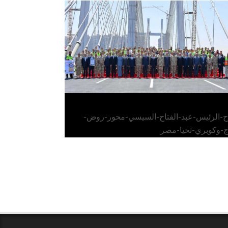
الرئيس عبد الفتاح السيسي يفتتح محور روض
الفرج وكوبري تحيا مصر
اح-الرئيس-عبد-الفتاح-السيسي-محور-روض-
ج-وكوبري-تحيا-مصر