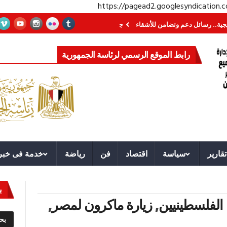
https://pagead2.googlesyndication
سائل دعم وتضامن للأشقاء
جهاز مستقبل مصر نموذجا.. لماذا تُنشئ الدول كيانات 
رابط الموقع الرسمي لرئاسة الجمهورية
تقارير
سياسة
اقتصاد
فن
رياضة
خدمة فى خبر
ب
 الفلسطينيين
,
زيارة ماكرون لمصر
,