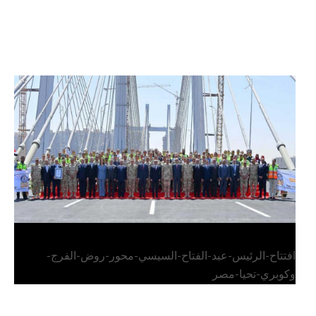
الرئيس عبد الفتاح السيسي يفتتح محور روض الفرج
وكوبري تحيا مصر
افتتاح-الرئيس-عبد-الفتاح-السيسي-محور-روض-الفرج-
وكوبري-تحيا-مصر