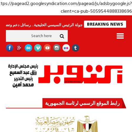
https://pagead2.googlesyndication.com/pagead/js/adsbygoogle.j
client=ca-pub-50595448883386
BREAKING NEWS
. وحراس لا ينامون
جولة الرئيس السيسي الخليجية.. رسائل دعم وتضامن للأشقاء
رابط الموقع الرسمي لرئاسة الجمهورية