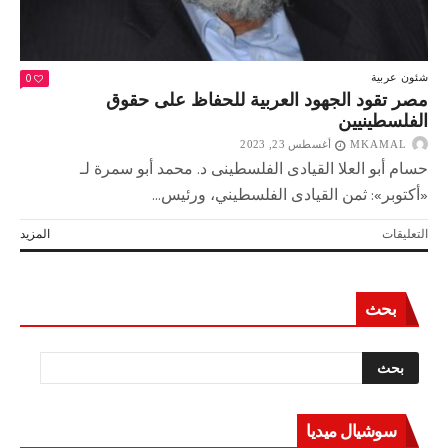
0
شئون عربية
مصر تقود الجهود العربية للحفاظ على حقوق
الفلسطينيين
MKAMAL
أغسطس 23, 2023
حسام أبو العلا القيادى الفلسطينى د. محمد أبو سمرة لـ
«أكتوبر»: ثمن القيادى الفلسطيني، ورئيس...
على
التعليقات
المزيد
مصر
تقود
الجهود
بحث
العربية
للحفاظ
على
حقوق
الفلسطينيين
مغلقة
سوشيال ميديا