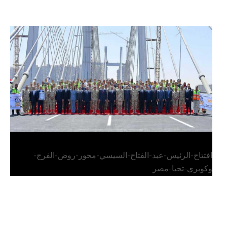
الرئيس عبد الفتاح السيسي يفتتح محور روض الفرج
وكوبري تحيا مصر
افتتاح-الرئيس-عبد-الفتاح-السيسي-محور-روض-الفرج-
وكوبري-تحيا-مصر