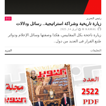
0
رئيس التحرير
زيارة تاريخية وشراكة استراتيجية.. رسائل ودلالات
M KAMAL
أبريل 14, 2025
زيارة ناجحة بكل المقاييس، هكذا وصفتها وسائل الإعلام ودوائر
صُنع القرار فى العديد من دول...
على
التعليقات
المزيد
زيارة
تاريخية
وشراكة
استراتيجية..
رسائل
ودلالات
مغلقة