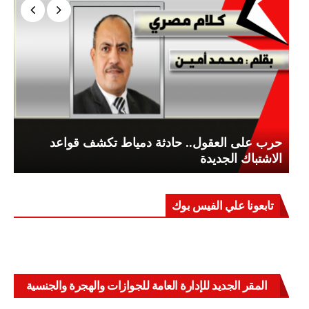
حرب على العقول.. حادثة دمياط تكشف قواعد
الاشتباك الجديدة
تابعونا علي الفيس بوك
المقر الجديد للإدارة العامة للجوازات والهجرة والجنسية
بالعباسية