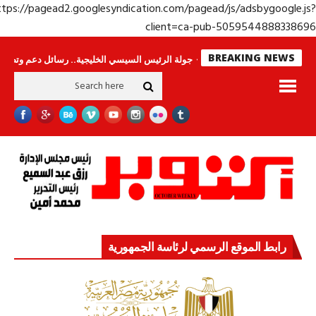
https://pagead2.googlesyndication.com/pagead/js/adsbygoogle.j
client=ca-pub-50595448883386
BREAKING NEWS
ى.. وحراس لا ينامون
جولة الرئيس السيسي الخليجية.. رسائل دعم وتضامن للأشقا
رابط الموقع الرسمي لرئاسة الجمهورية